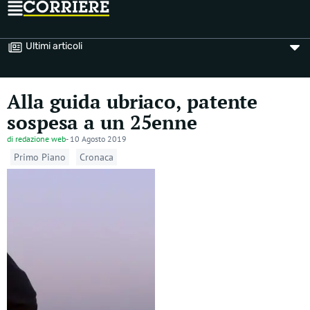
Ultimi articoli
Alla guida ubriaco, patente
sospesa a un 25enne
di
redazione web
-
10 Agosto 2019
Primo Piano
Cronaca