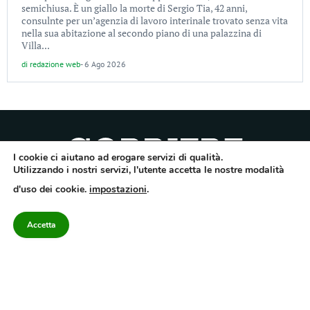
semichiusa. È un giallo la morte di Sergio Tia, 42 anni,
consulnte per un’agenzia di lavoro interinale trovato senza vita
nella sua abitazione al secondo piano di una palazzina di
Villa...
di
redazione web
-
6 Ago 2026
I cookie ci aiutano ad erogare servizi di qualità.
Utilizzando i nostri servizi, l'utente accetta le nostre modalità
Quotidiano dell’Irpinia, a diffusione regionale. Reg. Trib. di Avellino n.7/12 del
d'uso dei cookie.
impostazioni
.
10/9/2012. Iscritto nel Registro Operatori di Comunicazione al n.7671
Direttore responsabile Gianni Festa – Corriere srl – Via Annarumma 39/A 83100
Avellino – Cap.Soc. 20.000 € – REA 187346 – PI/CF. Reg. naz. stampa 10218/99
Accetta
Categorie
Approfondimenti
Contattaci
redazione@corriereirp
Campania
L’editoriale
0825 55 79 03
Politica
VivIrpinia
Economia
Enogastronomia