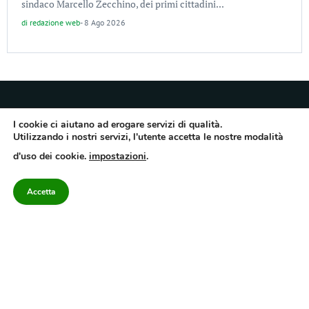
sindaco Marcello Zecchino, dei primi cittadini...
di
redazione web
-
8 Ago 2026
I cookie ci aiutano ad erogare servizi di qualità.
Utilizzando i nostri servizi, l'utente accetta le nostre modalità
Quotidiano dell’Irpinia, a diffusione regionale. Reg. Trib. di Avellino n.7/12 del
d'uso dei cookie.
impostazioni
.
10/9/2012. Iscritto nel Registro Operatori di Comunicazione al n.7671
Direttore responsabile Gianni Festa – Corriere srl – Via Annarumma 39/A 83100
Avellino – Cap.Soc. 20.000 € – REA 187346 – PI/CF. Reg. naz. stampa 10218/99
Accetta
Categorie
Approfondimenti
Contattaci
redazione@corriereirp
Campania
L’editoriale
0825 55 79 03
Politica
VivIrpinia
Economia
Enogastronomia
Cronaca
Salute e Benessere