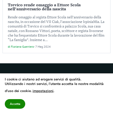
Trevico rende omaggio a Ettore Scola
nell’anniversario della nascita
Rende omaggio al regista Ettore Scola nell’anniversario della
nascita, in occasione del VII Ciak, l’associazione IrpiniaMia. La
comunità di Trevico si confronterà a palazzo Scola, sua casa
natale, con Rossano Vittori, poeta, scrittore e regista livornese
che ha frequentato Ettore Scola durante la lavorazione del film
“La famiglia”. Insieme a...
di
Floriana Guerriero
-
7 Mag 2024
I cookie ci aiutano ad erogare servizi di qualità.
Utilizzando i nostri servizi, l'utente accetta le nostre modalità
Quotidiano dell’Irpinia, a diffusione regionale. Reg. Trib. di Avellino n.7/12 del
d'uso dei cookie.
impostazioni
.
10/9/2012. Iscritto nel Registro Operatori di Comunicazione al n.7671
Direttore responsabile Gianni Festa – Corriere srl – Via Annarumma 39/A 83100
Avellino – Cap.Soc. 20.000 € – REA 187346 – PI/CF. Reg. naz. stampa 10218/99
Accetta
Categorie
Approfondimenti
Contattaci