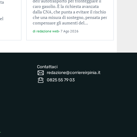
dell’autotrasporto per fronteggiare il
ita
caro gasolio. È la richiesta avanzata
dalla CNA, che punta a evitare il rischio
che una misura di sostegno, pensata per
el
compensare gli aumenti del...
di
redazione web
-
7 Ago 2026
Contattaci
redazione@corriereirpinia.it
0825 55 79 03