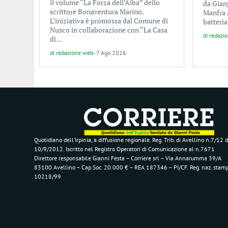
il volume “La Forza dell’Alba” dello
da Gian
scrittore Bonaventura Marino.
Manfra 
L’iniziativa è promossa dal Comune di
batteria
Nusco in collaborazione con “La Casa
di
redazi
di...
di
redazione web
-
7 Ago 2026
Quotidiano dell’Irpinia, a diffusione regionale. Reg. Trib. di Avellino n.7/12 d
10/9/2012. Iscritto nel Registro Operatori di Comunicazione al n.7671
Direttore responsabile Gianni Festa – Corriere srl – Via Annarumma 39/A
83100 Avellino – Cap.Soc. 20.000 € – REA 187346 – PI/CF. Reg. naz. stam
10218/99