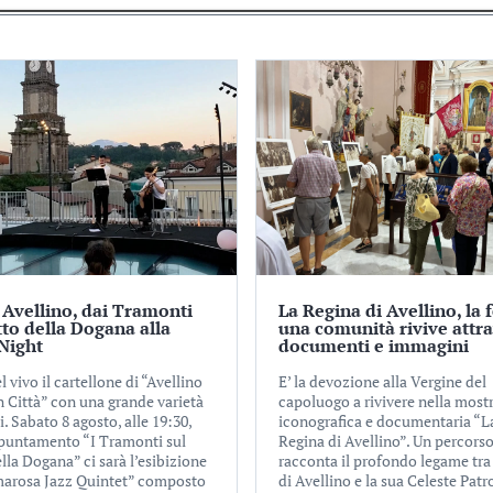
 Avellino, dai Tramonti
La Regina di Avellino, la 
tto della Dogana alla
una comunità rivive attr
Night
documenti e immagini
l vivo il cartellone di “Avellino
E’ la devozione alla Vergine del
n Città” con una grande varietà
capoluogo a rivivere nella most
i. Sabato 8 agosto, alle 19:30,
iconografica e documentaria “L
ppuntamento “I Tramonti sul
Regina di Avellino”. Un percors
lla Dogana” ci sarà l’esibizione
racconta il profondo legame tra 
marosa Jazz Quintet” composto
di Avellino e la sua Celeste Patr