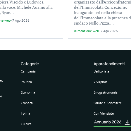
piera Viscido e Ludovica
organizzato dall’Arciconfratern
alla voce, Michele Auzino alla
dell’Immacolata Concezione,
, Ryan...
inaugurato ieri nella chiesa
dell’Immacolata alla presenza d
one web
-
7 Ago 2026
sindaco Nello Pizza,...
di
redazione web
-
7 Ago 2026
Categorie
Approfondimenti
Campania
L’editoriale
el
Politica
VivIrpinia
Economia
Enogastronomia
pa
Cronaca
Salute e Benessere
Irpinia
Confidenziale
Annuario 2026
Cultura