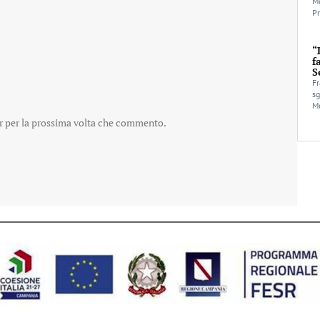
Mo
Pr
“
f
S
Fr
sg
Mo
er per la prossima volta che commento.