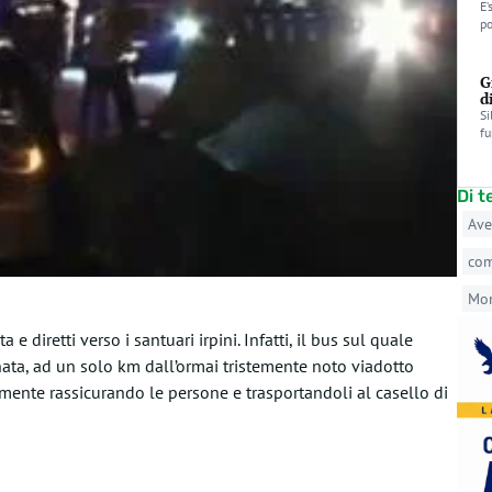
E’
po
G
d
Si
fu
Di 
Ave
co
Mo
 diretti verso i santuari irpini. Infatti, il bus sul quale
ata, ad un solo km dall’ormai tristemente noto viadotto
mente rassicurando le persone e trasportandoli al casello di