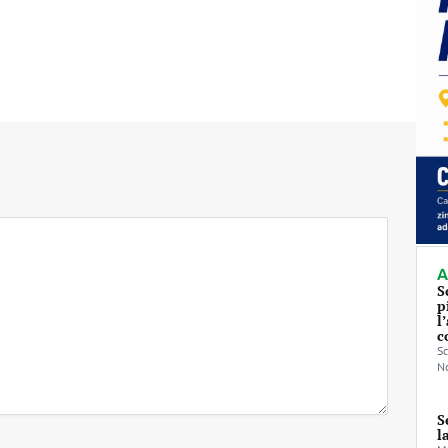
A
S
p
l
c
Sc
No
S
l