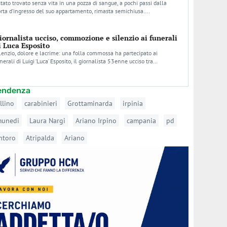
stato trovato senza vita in una pozza di sangue, a pochi passi dalla
rta d’ingresso del suo appartamento, rimasta semichiusa….
iornalista ucciso, commozione e silenzio ai funerali
i Luca Esposito
lenzio, dolore e lacrime: una folla commossa ha partecipato ai
nerali di Luigi ‘Luca’ Esposito, il giornalista 53enne ucciso tra…
tendenza
llino
carabinieri
Grottaminarda
irpinia
munedi
Laura Nargi
Ariano Irpino
campania
pd
ntoro
Atripalda
Ariano