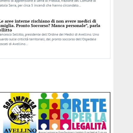
menti di apprensione a Serra di Pratola, frazione del Comune di
atola Serra, per circa 5 incendi che hanno circondato…
Le aree interne rischiano di non avere medici di
amiglia. Pronto Soccorso? Manca personale”, parla
ellitto
ancesco Sellitto, presidente dell’Ordine dei Medici di Avellino. Uno
uardo sulle criticità territoriali, dal pronto soccorso dell’Ospedale
scati di Avellino…