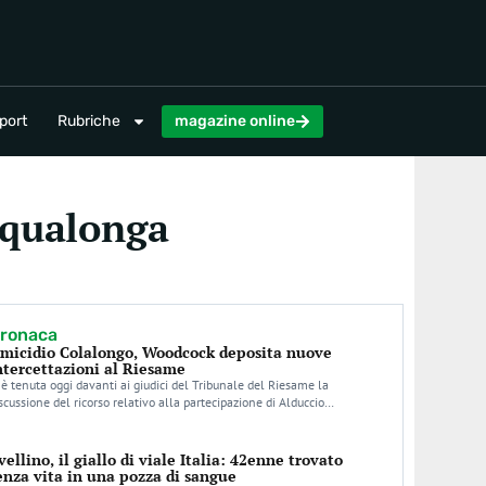
magazine online
port
Rubriche
magazine online
cqualonga
ronaca
micidio Colalongo, Woodcock deposita nuove
ntercettazioni al Riesame
 è tenuta oggi davanti ai giudici del Tribunale del Riesame la
scussione del ricorso relativo alla partecipazione di Alduccio…
vellino, il giallo di viale Italia: 42enne trovato
enza vita in una pozza di sangue