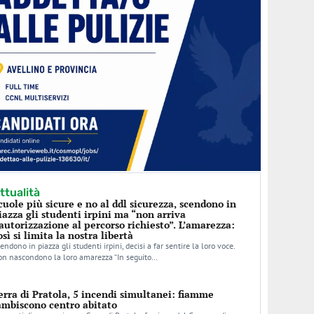
ttualità
cuole più sicure e no al ddl sicurezza, scendono in
iazza gli studenti irpini ma “non arriva
’autorizzazione al percorso richiesto”. L’amarezza:
osì si limita la nostra libertà
endono in piazza gli studenti irpini, decisi a far sentire la loro voce.
n nascondono la loro amarezza “In seguito…
erra di Pratola, 5 incendi simultanei: fiamme
ambiscono centro abitato