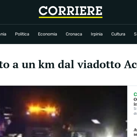
conomia
Cronaca
Irpinia
Cultura
Sport
Rubriche
nia
Politica
Economia
Cronaca
Irpinia
Cultura
S
sto a un km dal viadotto A
C
O
i
Si
di
A
s