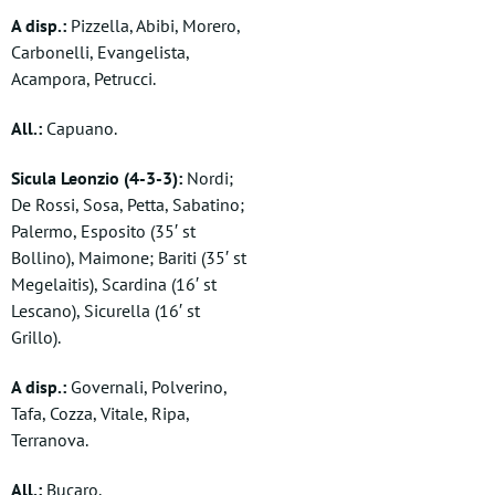
A disp.:
Pizzella, Abibi, Morero,
Carbonelli, Evangelista,
Acampora, Petrucci.
All.:
Capuano.
Sicula Leonzio (4-3-3):
Nordi;
De Rossi, Sosa, Petta, Sabatino;
Palermo, Esposito (35′ st
Bollino), Maimone; Bariti (35′ st
Megelaitis), Scardina (16′ st
Lescano), Sicurella (16′ st
Grillo).
A disp.:
Governali, Polverino,
Tafa, Cozza, Vitale, Ripa,
Terranova.
All.:
Bucaro.