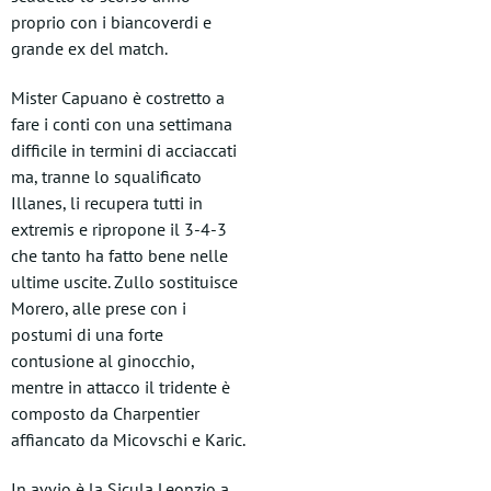
proprio con i biancoverdi e
grande ex del match.
Mister Capuano è costretto a
fare i conti con una settimana
difficile in termini di acciaccati
ma, tranne lo squalificato
Illanes, li recupera tutti in
extremis e ripropone il 3-4-3
che tanto ha fatto bene nelle
ultime uscite. Zullo sostituisce
Morero, alle prese con i
postumi di una forte
contusione al ginocchio,
mentre in attacco il tridente è
composto da Charpentier
affiancato da Micovschi e Karic.
In avvio è la Sicula Leonzio a