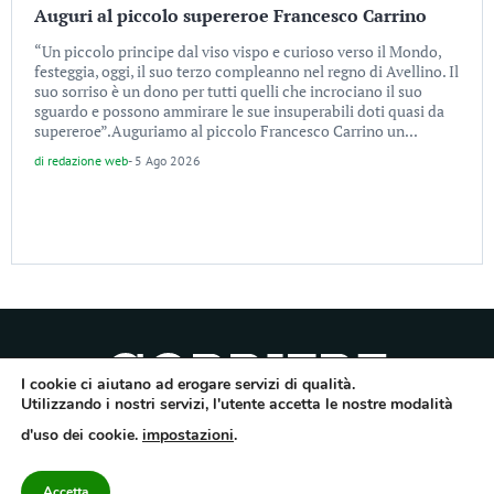
Auguri al piccolo supereroe Francesco Carrino
“Un piccolo principe dal viso vispo e curioso verso il Mondo,
festeggia, oggi, il suo terzo compleanno nel regno di Avellino. Il
suo sorriso è un dono per tutti quelli che incrociano il suo
sguardo e possono ammirare le sue insuperabili doti quasi da
supereroe”.Auguriamo al piccolo Francesco Carrino un...
di
redazione web
-
5 Ago 2026
I cookie ci aiutano ad erogare servizi di qualità.
Utilizzando i nostri servizi, l'utente accetta le nostre modalità
Quotidiano dell’Irpinia, a diffusione regionale. Reg. Trib. di Avellino n.7/12 del
d'uso dei cookie.
impostazioni
.
10/9/2012. Iscritto nel Registro Operatori di Comunicazione al n.7671
Direttore responsabile Gianni Festa – Corriere srl – Via Annarumma 39/A 83100
Avellino – Cap.Soc. 20.000 € – REA 187346 – PI/CF. Reg. naz. stampa 10218/99
Accetta