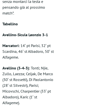
senza montarci la testa e
pensando già al prossimo
match”.
Tabellino
Avellino-Sicula Leonzio 3-1
Marcatori:
14′ pt Parisi, 32′ pt
Scardina, 46′ st Albadoro, 50′ st
Alfageme.
Avellino (3-4-3):
Tonti; Njie,
Zullo, Laezza; Celjak, De Marco
(30′ st Rossetti), Di Paolantonio
(28′ st Silvestri), Parisi;
Micovschi, Charpentier (33′ pt
Albadoro), Karic (1′ st
Alfageme).