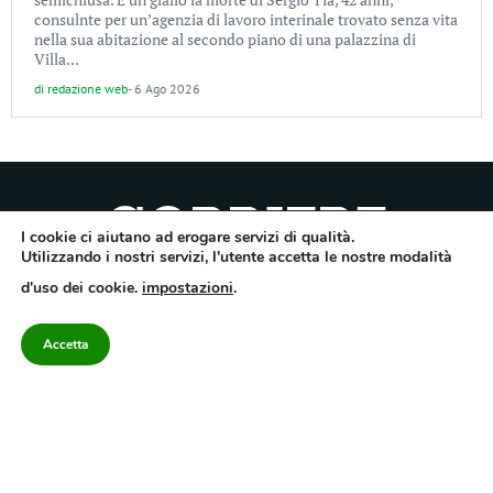
consulnte per un’agenzia di lavoro interinale trovato senza vita
nella sua abitazione al secondo piano di una palazzina di
Villa...
di
redazione web
-
6 Ago 2026
I cookie ci aiutano ad erogare servizi di qualità.
Utilizzando i nostri servizi, l'utente accetta le nostre modalità
Quotidiano dell’Irpinia, a diffusione regionale. Reg. Trib. di Avellino n.7/12 del
d'uso dei cookie.
impostazioni
.
10/9/2012. Iscritto nel Registro Operatori di Comunicazione al n.7671
Direttore responsabile Gianni Festa – Corriere srl – Via Annarumma 39/A 83100
Avellino – Cap.Soc. 20.000 € – REA 187346 – PI/CF. Reg. naz. stampa 10218/99
Accetta
Categorie
Approfondimenti
Contattaci
redazione@corriereirp
Campania
L’editoriale
0825 55 79 03
Politica
VivIrpinia
Economia
Enogastronomia