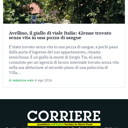
Avellino, il giallo di viale Italia: 42enne trovato
senza vita in una pozza di sangue
E’stato trovato senza vita in una pozza di sangue, a pochi passi
dalla porta d’ingresso del suo appartamento, rimasta
semichiusa. È un giallo la morte di Sergio Tia, 42 anni,
consulnte per un’agenzia di lavoro interinale trovato senza vita
nella sua abitazione al secondo piano di una palazzina di
Villa...
di
redazione web
-
6 Ago 2026