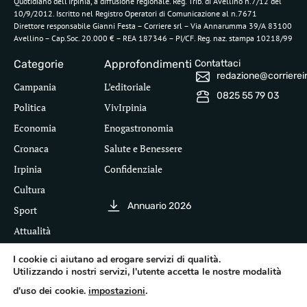
Quotidiano dell’Irpinia, a diffusione regionale. Reg. Trib. di Avellino n.7/12 del
10/9/2012. Iscritto nel Registro Operatori di Comunicazione al n.7671
Direttore responsabile Gianni Festa – Corriere srl – Via Annarumma 39/A 83100
Avellino – Cap.Soc. 20.000 € – REA 187346 – PI/CF. Reg. naz. stampa 10218/99
Categorie
Approfondimenti
Contattaci
redazione@corriereirp
Campania
L’editoriale
0825 55 79 03
Politica
VivIrpinia
Economia
Enogastronomia
Cronaca
Salute e Benessere
Irpinia
Confidenziale
Cultura
Annuario 2026
Sport
Attualità
I cookie ci aiutano ad erogare servizi di qualità.
Utilizzando i nostri servizi, l'utente accetta le nostre modalità
Segui il Corriere dell'Irpinia
d'uso dei cookie.
impostazioni
.
Inf