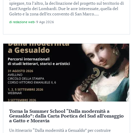
spiegare, tra l’altro, la declinazione del progetto sul territorio di
Sant’Angelo dei Lombardi. Due le arre interessate, quella del
Goleto e la zona dell’ex convento di San Marco....
di
redazione web
-
9 Ago 2026
Torna la Summer School “Dalla modernità a
Gesualdo”: dalla Carta Poetica del Sud all’omaggio
a Gatto e Moravia
Un itinerario “Dalla modernità a Gesualdo” per costruire