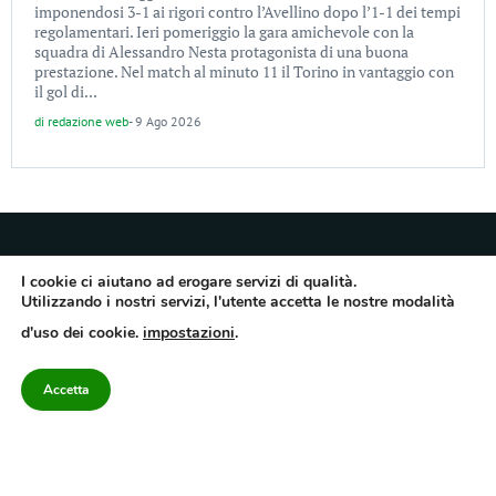
imponendosi 3-1 ai rigori contro l’Avellino dopo l’1-1 dei tempi
regolamentari. Ieri pomeriggio la gara amichevole con la
squadra di Alessandro Nesta protagonista di una buona
prestazione. Nel match al minuto 11 il Torino in vantaggio con
il gol di...
di
redazione web
-
9 Ago 2026
I cookie ci aiutano ad erogare servizi di qualità.
Utilizzando i nostri servizi, l'utente accetta le nostre modalità
Quotidiano dell’Irpinia, a diffusione regionale. Reg. Trib. di Avellino n.7/12 del
d'uso dei cookie.
impostazioni
.
10/9/2012. Iscritto nel Registro Operatori di Comunicazione al n.7671
Direttore responsabile Gianni Festa – Corriere srl – Via Annarumma 39/A 83100
Avellino – Cap.Soc. 20.000 € – REA 187346 – PI/CF. Reg. naz. stampa 10218/99
Accetta
Categorie
Approfondimenti
Contattaci
redazione@corriereirp
Campania
L’editoriale
0825 55 79 03