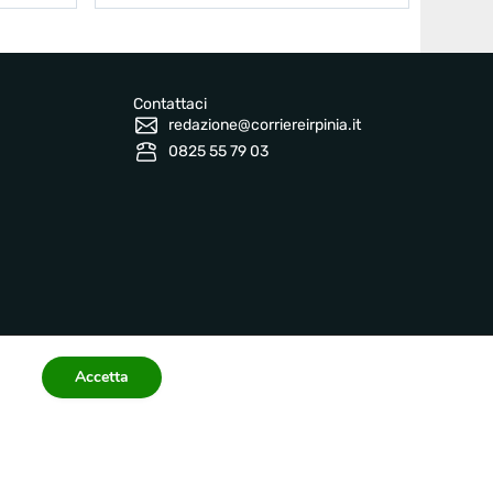
Contattaci
redazione@corriereirpinia.it
0825 55 79 03
Accetta
Informazioni legali