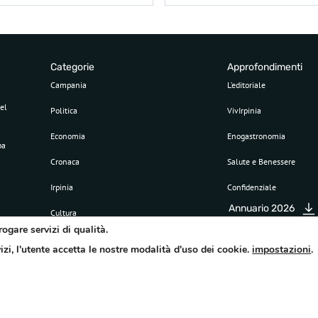
Categorie
Approfondimenti
Campania
L’editoriale
el
Politica
VivIrpinia
Economia
Enogastronomia
pa
Cronaca
Salute e Benessere
Irpinia
Confidenziale
Annuario 2026
Cultura
rogare servizi di qualità.
Sport
vizi, l'utente accetta le nostre modalità d'uso dei cookie.
impostazioni
.
Attualità