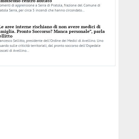
ambiscono centro abitato
menti di apprensione a Serra di Pratola, frazione del Comune di
atola Serra, per circa 5 incendi che hanno circondato…
Le aree interne rischiano di non avere medici di
amiglia. Pronto Soccorso? Manca personale”, parla
ellitto
ancesco Sellitto, presidente dell’Ordine dei Medici di Avellino. Uno
uardo sulle criticità territoriali, dal pronto soccorso dell’Ospedale
scati di Avellino…