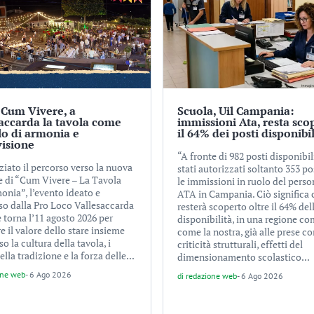
 Cum Vivere, a
Scuola, Uil Campania:
accarda la tavola come
immissioni Ata, resta sco
o di armonia e
il 64% dei posti disponibil
visione
“A fronte di 982 posti disponibil
iziato il percorso verso la nuova
stati autorizzati soltanto 353 po
e di “Cum Vivere – La Tavola
le immissioni in ruolo del perso
onia”, l’evento ideato e
ATA in Campania. Ciò significa 
o dalla Pro Loco Vallesaccarda
resterà scoperto oltre il 64% del
 torna l’11 agosto 2026 per
disponibilità, in una regione c
e il valore dello stare insieme
come la nostra, già alle prese c
so la cultura della tavola, i
criticità strutturali, effetti del
ella tradizione e la forza delle...
dimensionamento scolastico...
one web
-
6 Ago 2026
di
redazione web
-
6 Ago 2026