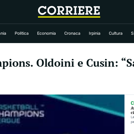
conomia
Cronaca
Irpinia
Cultura
Sport
Rubriche
nia
Politica
Economia
Cronaca
Irpinia
Cultura
S
pions. Oldoini e Cusin: “S
C
A
c
La
pa