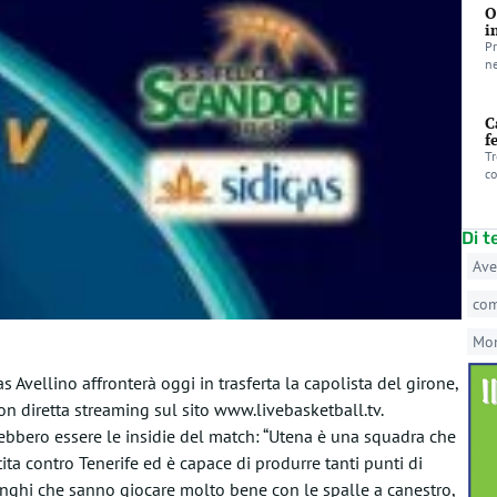
O
i
Pr
ne
C
f
Tr
co
Di 
Ave
co
Mo
 Avellino affronterà oggi in trasferta la capolista del girone,
con diretta streaming sul sito www.livebasketball.tv.
ebbero essere le insidie del match: “Utena è una squadra che
ta contro Tenerife ed è capace di produrre tanti punti di
 lunghi che sanno giocare molto bene con le spalle a canestro,