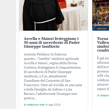
Arcella e Maiori festeggiano i
Torna
50 anni di sacerdozio di Padre
Valles
Giuseppe Iandiorio
simbol
condi
Antonio Polidoro In fraterna
È già in
quanto…”inedita” simbiosi spirituale
edizion
Arcella e Maiori , regina della Divina
dell’Arm
Costiera, festeggiano il cinquantesimo
promoss
di sacerdozio di Padre Giuseppe
APS che
Iandiorio, o.f.m, attualmente
celebrar
Guardiano del Convento di San
attraver
Francesco. Nato ad Arcella, in una sana
sapori d
e bella famiglia, da Sabino e Lisa
Bavaro, l’adolescente Giuseppe non
di
redazi
poteva...
di
redazione web
-
6 Ago 2026