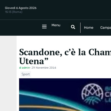
Giovedì 6 Agosto 2026
15.13 (Roma)
Menu
Menu
Home
Campania
Politica
E
Home
Campa
Scandone, c’è la Cham
Utena”
di
admin
-
29 Novembre 2016
Sport