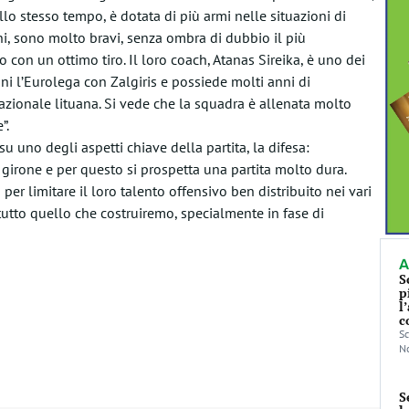
allo stesso tempo, è dotata di più armi nelle situazioni di
i, sono molto bravi, senza ombra di dubbio il più
 con un ottimo tiro. Il loro coach, Atanas Sireika, è uno dei
nni l’Eurolega con Zalgiris e possiede molti anni di
azionale lituana. Si vede che la squadra è allenata molto
”.
u uno degli aspetti chiave della partita, la difesa:
 girone e per questo si prospetta una partita molto dura.
er limitare il loro talento offensivo ben distribuito nei vari
 tutto quello che costruiremo, specialmente in fase di
A
S
p
l
c
Sc
No
S