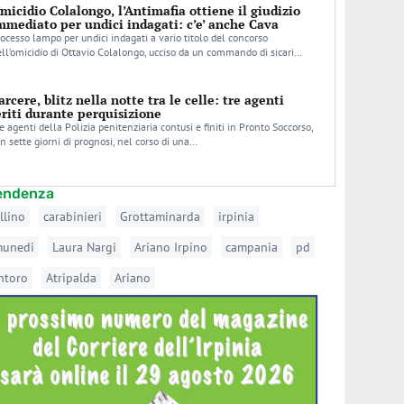
micidio Colalongo, l’Antimafia ottiene il giudizio
mmediato per undici indagati: c’e’ anche Cava
ocesso lampo per undici indagati a vario titolo del concorso
ll’omicidio di Ottavio Colalongo, ucciso da un commando di sicari…
arcere, blitz nella notte tra le celle: tre agenti
eriti durante perquisizione
e agenti della Polizia penitenziaria contusi e finiti in Pronto Soccorso,
n sette giorni di prognosi, nel corso di una…
tendenza
llino
carabinieri
Grottaminarda
irpinia
munedi
Laura Nargi
Ariano Irpino
campania
pd
ntoro
Atripalda
Ariano