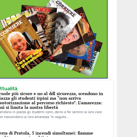
ttualità
cuole più sicure e no al ddl sicurezza, scendono in
iazza gli studenti irpini ma “non arriva
’autorizzazione al percorso richiesto”. L’amarezza:
osì si limita la nostra libertà
endono in piazza gli studenti irpini, decisi a far sentire la loro voce.
n nascondono la loro amarezza “In seguito…
erra di Pratola, 5 incendi simultanei: fiamme