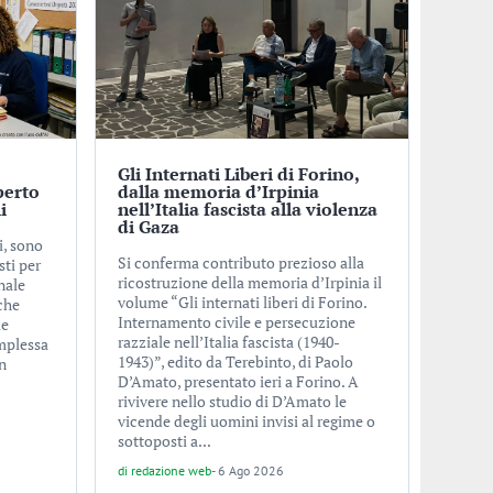
Gli Internati Liberi di Forino,
perto
dalla memoria d’Irpinia
i
nell’Italia fascista alla violenza
di Gaza
i, sono
Si conferma contributo prezioso alla
sti per
ricostruzione della memoria d’Irpinia il
nale
volume “Gli internati liberi di Forino.
che
Internamento civile e persecuzione
le
razziale nell’Italia fascista (1940-
omplessa
1943)”, edito da Terebinto, di Paolo
on
D’Amato, presentato ieri a Forino. A
rivivere nello studio di D’Amato le
vicende degli uomini invisi al regime o
sottoposti a...
di
redazione web
-
6 Ago 2026