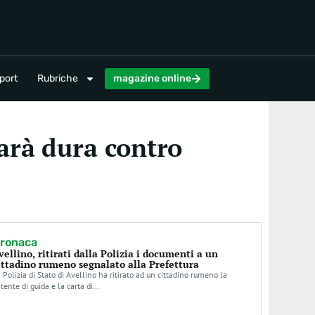
magazine online
port
Rubriche
magazine online
arà dura contro
ronaca
vellino, ritirati dalla Polizia i documenti a un
ittadino rumeno segnalato alla Prefettura
 Polizia di Stato di Avellino ha ritirato ad un cittadino rumeno la
tente di guida e la carta di…