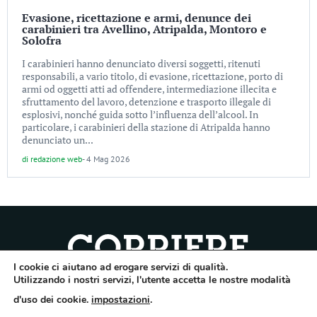
Evasione, ricettazione e armi, denunce dei
carabinieri tra Avellino, Atripalda, Montoro e
Solofra
I carabinieri hanno denunciato diversi soggetti, ritenuti
responsabili, a vario titolo, di evasione, ricettazione, porto di
armi od oggetti atti ad offendere, intermediazione illecita e
sfruttamento del lavoro, detenzione e trasporto illegale di
esplosivi, nonché guida sotto l’influenza dell’alcool. In
particolare, i carabinieri della stazione di Atripalda hanno
denunciato un...
di
redazione web
-
4 Mag 2026
I cookie ci aiutano ad erogare servizi di qualità.
Quotidiano dell’Irpinia, a diffusione regionale. Reg. Trib. di Avellino n.7/12 del
Utilizzando i nostri servizi, l'utente accetta le nostre modalità
10/9/2012. Iscritto nel Registro Operatori di Comunicazione al n.7671
d'uso dei cookie.
impostazioni
.
Direttore responsabile Gianni Festa – Corriere srl – Via Annarumma 39/A 83100
Avellino – Cap.Soc. 20.000 € – REA 187346 – PI/CF. Reg. naz. stampa 10218/99