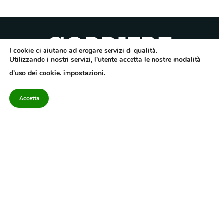
I cookie ci aiutano ad erogare servizi di qualità.
Utilizzando i nostri servizi, l'utente accetta le nostre modalità
Quotidiano dell’Irpinia, a diffusione regionale. Reg. Trib. di Avellino n.7/12 del
d'uso dei cookie.
impostazioni
.
10/9/2012. Iscritto nel Registro Operatori di Comunicazione al n.7671
Direttore responsabile Gianni Festa – Corriere srl – Via Annarumma 39/A 83100
Avellino – Cap.Soc. 20.000 € – REA 187346 – PI/CF. Reg. naz. stampa 10218/99
Accetta
Categorie
Approfondimenti
Contattaci
redazione@corriereirp
Campania
L’editoriale
0825 55 79 03
Politica
VivIrpinia
Economia
Enogastronomia
Cronaca
Salute e Benessere
Irpinia
Confidenziale
Cultura
Annuario 2026
Sport