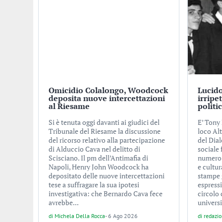
Omicidio Colalongo, Woodcock
Lucido
deposita nuove intercettazioni
irripe
al Riesame
politi
Si è tenuta oggi davanti ai giudici del
E’ Tony 
Tribunale del Riesame la discussione
loco Alt
del ricorso relativo alla partecipazione
del Dial
di Alduccio Cava nel delitto di
sociale
Scisciano. Il pm dell’Antimafia di
numero d
Napoli, Henry John Woodcock ha
e cultur
depositato delle nuove intercettazioni
stampe 
tese a suffragare la sua ipotesi
espress
investigativa: che Bernardo Cava fece
circolo 
avrebbe...
universi
di
Michela Della Rocca
-
6 Ago 2026
di
redazi