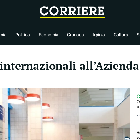
conomia
Cronaca
Irpinia
Cultura
Sport
Rubriche
nia
Politica
Economia
Cronaca
Irpinia
Cultura
S
internazionali all’Azienda
C
O
i
Si
di
A
s