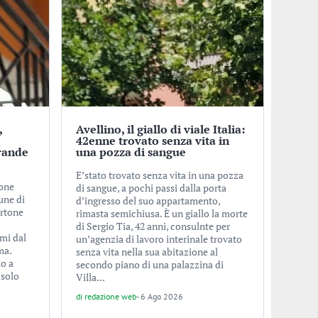
,
Avellino, il giallo di viale Italia:
o
42enne trovato senza vita in
rande
una pozza di sangue
E’stato trovato senza vita in una pozza
ione
di sangue, a pochi passi dalla porta
une di
d’ingresso del suo appartamento,
ertone
rimasta semichiusa. È un giallo la morte
di Sergio Tia, 42 anni, consulnte per
imi dal
un’agenzia di lavoro interinale trovato
ma.
senza vita nella sua abitazione al
lo a
secondo piano di una palazzina di
 solo
Villa...
di
redazione web
-
6 Ago 2026