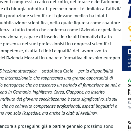
erventi complessi a carico del collo, del torace e dell’addome,
di chirurgia robotica. Il percorso non si è limitato all’attività
la produzione scientifica: il giovane medico ha infatti
 pubblicazione scientifica, nella quale figurerà come coautore
erienza a tutto tondo che conferma come l’Azienda ospedaliera
rnazionale, capace di inserirsi in circuiti formativi di alto
e presenza dei suoi professionisti in congressi scientifici
ompetenze, risultati clinici e qualità del lavoro svolto
 dell’Azienda Moscati in una rete formativa di respiro europeo.
 Direzione strategica
– sottolinea Crafa –
per la disponibilità
one internazionale, che rappresenta una grande opportunità di
A
ndo portoghese che ha trascorso un periodo di formazione da noi, a
S
p
enti in Germania, Inghilterra, Corea, Giappone, ha inserito
l
c
ontributo del giovane specializzando è stato significativo, sia sul
Sc
 che ha coinvolto competenze professionali, aspetti linguistici e
No
no non solo l’ospedale, ma anche la città di Avellino
».
S
 ancora a proseguire: già a partire gennaio prossimo sono
l