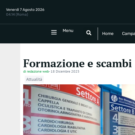
Venerdì 7 Agosto 2026
04.14 (Roma)
Menu
Menu
Home
Campania
Politica
E
Home
Campa
Formazione e scambi 
di
redazione web
-
18 Dicembre 2025
Attualità