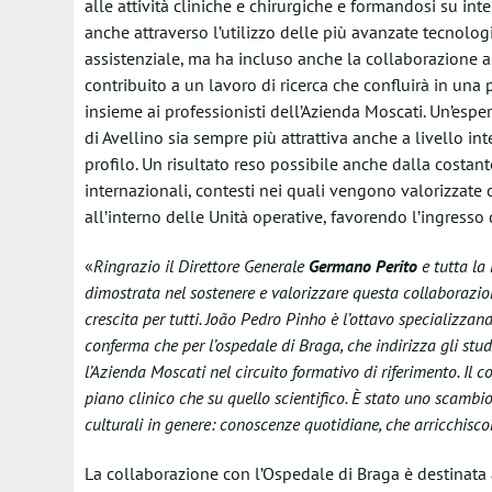
alle attività cliniche e chirurgiche e formandosi su int
anche attraverso l’utilizzo delle più avanzate tecnologie 
assistenziale, ma ha incluso anche la collaborazione al
contribuito a un lavoro di ricerca che confluirà in una
insieme ai professionisti dell’Azienda Moscati. Un’esp
di Avellino sia sempre più attrattiva anche a livello inte
profilo. Un risultato reso possibile anche dalla costant
internazionali, contesti nei quali vengono valorizzate c
all’interno delle Unità operative, favorendo l’ingresso
«
Ringrazio il Direttore Generale
Germano Perito
e tutta la
dimostrata nel sostenere e valorizzare questa collaborazi
crescita per tutti. João Pedro Pinho è l’ottavo specializza
conferma che per l’ospedale di Braga, che indirizza gli stud
l’Azienda Moscati nel circuito formativo di riferimento. Il c
piano clinico che su quello scientifico. È stato uno scambio
culturali in genere: conoscenze quotidiane, che arricchisco
La collaborazione con l’Ospedale di Braga è destinata