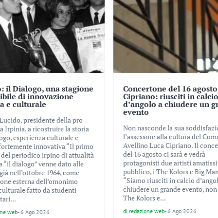
: il Dialogo, una stagione
Concertone del 16 agosto
tibile di innovazione
Cipriano: riusciti in calci
ca e culturale
d’angolo a chiudere un g
evento
Lucido, presidente della pro
Non nasconde la sua soddisfaz
a Irpinia, a ricostruire la storia
l’assessore alla cultura del Com
ogo, esperienza culturale e
Avellino Luca Cipriano. Il conc
 fortemente innovativa “Il primo
del 16 agosto ci sarà e vedrà
el periodico irpino di attualità
protagonisti due artisti amatiss
a “il dialogo” venne dato alle
pubblico, i The Kolors e Big Ma
già nell’ottobre 1964, come
“Siamo riusciti in calcio d’ango
ione esterna dell’omonimo
chiudere un grande evento, non
culturale fatto da studenti
The Kolors e...
tari...
di
redazione web
-
6 Ago 2026
one web
-
6 Ago 2026