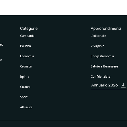
Categorie
Approfondimenti
Campania
L’editoriale
el
Politica
VivIrpinia
Economia
Enogastronomia
pa
Cronaca
Salute e Benessere
Irpinia
Confidenziale
Annuario 2026
Cultura
Sport
Attualità