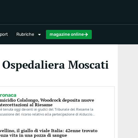
magazine online
port
Rubriche
magazine online
 Ospedaliera Moscati
ronaca
micidio Colalongo, Woodcock deposita nuove
ntercettazioni al Riesame
 è tenuta oggi davanti ai giudici del Tribunale del Riesame la
scussione del ricorso relativo alla partecipazione di Alduccio…
vellino, il giallo di viale Italia: 42enne trovato
enza vita in una pozza di sangue