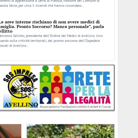
menti di apprensione a Serra di Pratola, frazione del Comune di
atola Serra, per circa 5 incendi che hanno circondato…
Le aree interne rischiano di non avere medici di
amiglia. Pronto Soccorso? Manca personale”, parla
ellitto
ancesco Sellitto, presidente dell’Ordine dei Medici di Avellino. Uno
uardo sulle criticità territoriali, dal pronto soccorso dell’Ospedale
scati di Avellino…