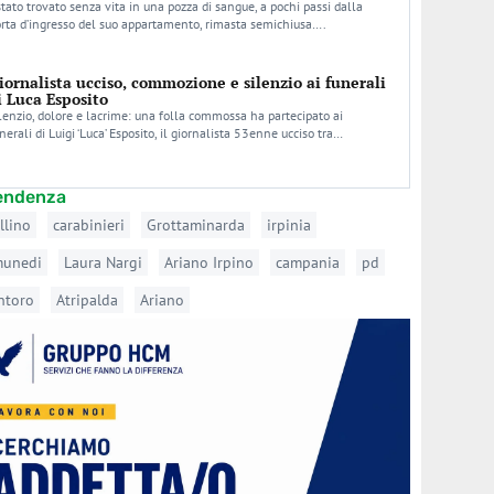
stato trovato senza vita in una pozza di sangue, a pochi passi dalla
rta d’ingresso del suo appartamento, rimasta semichiusa….
iornalista ucciso, commozione e silenzio ai funerali
i Luca Esposito
lenzio, dolore e lacrime: una folla commossa ha partecipato ai
nerali di Luigi ‘Luca’ Esposito, il giornalista 53enne ucciso tra…
tendenza
llino
carabinieri
Grottaminarda
irpinia
munedi
Laura Nargi
Ariano Irpino
campania
pd
ntoro
Atripalda
Ariano