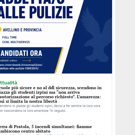
ttualità
cuole più sicure e no al ddl sicurezza, scendono in
iazza gli studenti irpini ma “non arriva
’autorizzazione al percorso richiesto”. L’amarezza:
osì si limita la nostra libertà
endono in piazza gli studenti irpini, decisi a far sentire la loro voce.
n nascondono la loro amarezza “In seguito…
erra di Pratola, 5 incendi simultanei: fiamme
ambiscono centro abitato