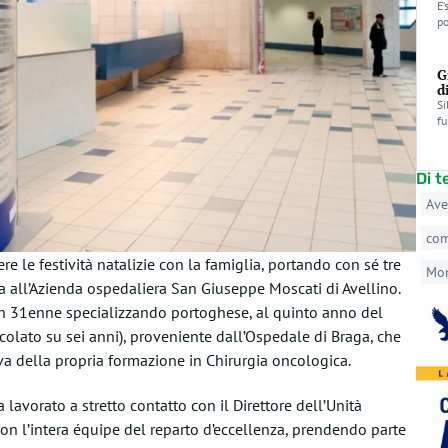
E’
po
G
d
Si
fu
Di 
Ave
co
re le festività natalizie con la famiglia, portando con sé tre
Mo
ta all’Azienda ospedaliera San Giuseppe Moscati di Avellino.
un 31enne specializzando portoghese, al quinto anno del
ticolato su sei anni), proveniente dall’Ospedale di Braga, che
va della propria formazione in Chirurgia oncologica.
lavorato a stretto contatto con il Direttore dell’Unità
 con l’intera équipe del reparto d’eccellenza, prendendo parte