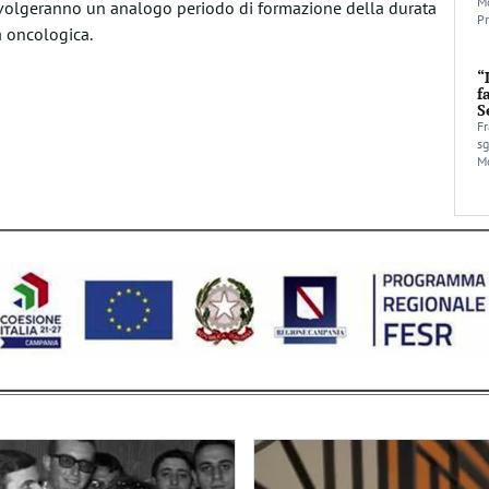
Mo
e svolgeranno un analogo periodo di formazione della durata
Pr
a oncologica.
“
f
S
Fr
sg
Mo