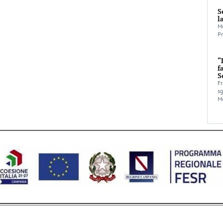
S
l
Mo
Pr
“
f
S
Fr
sg
Mo