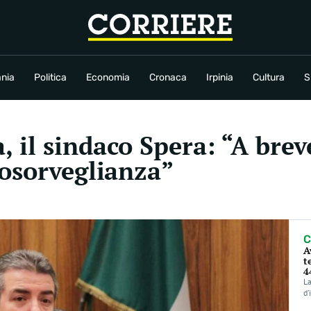
conomia
Cronaca
Irpinia
Cultura
Sport
Rubriche
nia
Politica
Economia
Cronaca
Irpinia
Cultura
S
, il sindaco Spera: “A bre
eosorveglianza”
C
A
t
4
La
d’