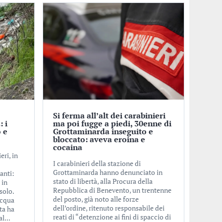
Si ferma all’alt dei carabinieri
: i
ma poi fugge a piedi, 30enne di
 e
Grottaminarda inseguito e
bloccato: aveva eroina e
cocaina
eri, in
I carabinieri della stazione di
Grottaminarda hanno denunciato in
anti:
stato di libertà, alla Procura della
 in
Repubblica di Benevento, un trentenne
solo.
del posto, già noto alle forze
acqua
dell’ordine, ritenuto responsabile dei
ita ha
reati di “detenzione ai fini di spaccio di
l...