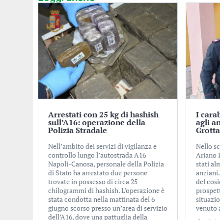
Arrestati con 25 kg di hashish
I cara
sull’A16: operazione della
agli a
Polizia Stradale
Grott
Nell’ambito dei servizi di vigilanza e
Nello s
controllo lungo l’autostrada A16
Ariano 
Napoli-Canosa, personale della Polizia
stati al
di Stato ha arrestato due persone
anziani.
trovate in possesso di circa 25
del cosi
chilogrammi di hashish. L’operazione è
prospett
stata condotta nella mattinata del 6
situazio
giugno scorso presso un’area di servizio
venuto a
dell’A16, dove una pattuglia della