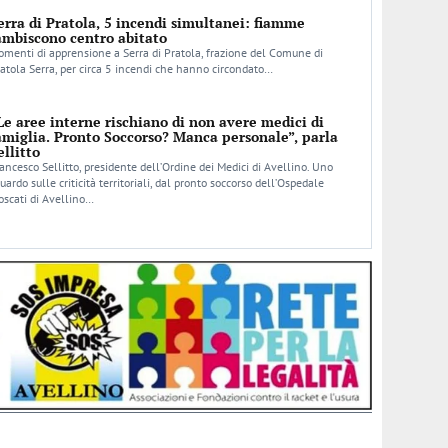
erra di Pratola, 5 incendi simultanei: fiamme
ambiscono centro abitato
menti di apprensione a Serra di Pratola, frazione del Comune di
atola Serra, per circa 5 incendi che hanno circondato…
Le aree interne rischiano di non avere medici di
amiglia. Pronto Soccorso? Manca personale”, parla
ellitto
ancesco Sellitto, presidente dell’Ordine dei Medici di Avellino. Uno
uardo sulle criticità territoriali, dal pronto soccorso dell’Ospedale
scati di Avellino…