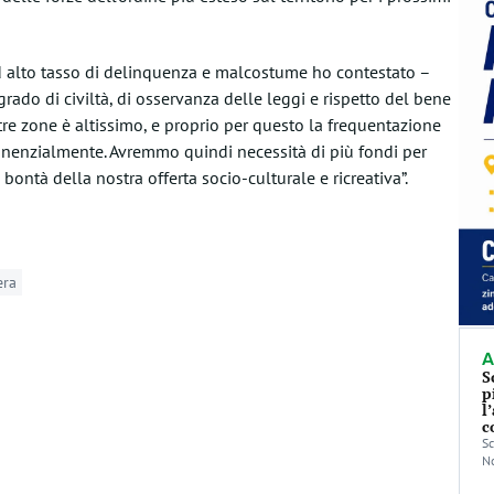
d alto tasso di delinquenza e malcostume ho contestato –
rado di civiltà, di osservanza delle leggi e rispetto del bene
tre zone è altissimo, e proprio per questo la frequentazione
onenzialmente. Avremmo quindi necessità di più fondi per
bontà della nostra offerta socio-culturale e ricreativa”.
era
A
S
p
l
c
Sc
No