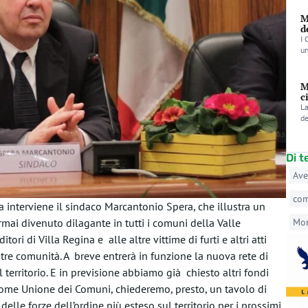
M
d
I 
un
M
c
La
de
Di 
Ave
co
rda interviene il sindaco Marcantonio Spera, che illustra un
mai divenuto dilagante in tutti i comuni della Valle
Mo
ori di Villa Regina e alle altre vittime di furti e altri atti
re comunità. A breve entrerà in funzione la nuova rete di
territorio. E in previsione abbiamo già chiesto altri fondi
 come Unione dei Comuni, chiederemo, presto, un tavolo di
elle forze dell’ordine più esteso sul territorio per i prossimi