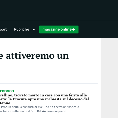
magazine online
port
Rubriche
magazine online
ve attiveremo un
ronaca
vellino, trovato morto in casa con una ferita alla
esta: la Procura apre una inchiesta sul decesso del
4enne
 Procura della Repubblica di Avellino ha aperto un fascicolo
inchiesta sulla morte di S. T. Bdi 44 anni originario…