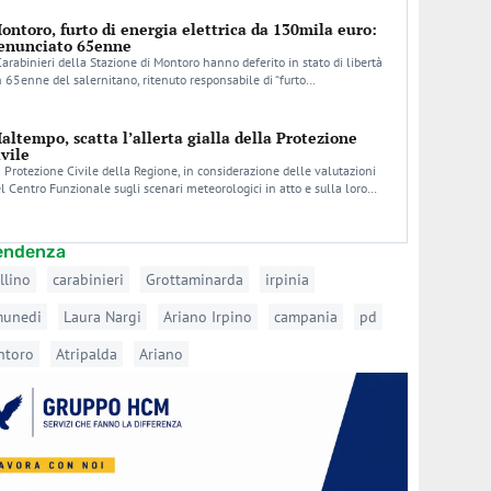
ontoro, furto di energia elettrica da 130mila euro:
enunciato 65enne
Carabinieri della Stazione di Montoro hanno deferito in stato di libertà
 65enne del salernitano, ritenuto responsabile di “furto…
altempo, scatta l’allerta gialla della Protezione
ivile
 Protezione Civile della Regione, in considerazione delle valutazioni
l Centro Funzionale sugli scenari meteorologici in atto e sulla loro…
tendenza
llino
carabinieri
Grottaminarda
irpinia
munedi
Laura Nargi
Ariano Irpino
campania
pd
ntoro
Atripalda
Ariano