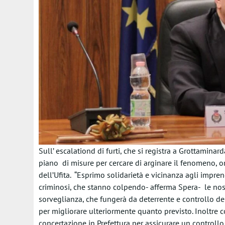
Sull’ escalationd di furti, che si registra a Grottamina
piano di misure per cercare di arginare il fenomeno, or
dell’Ufita. “Esprimo solidarietà e vicinanza agli imprendit
criminosi, che stanno colpendo- afferma Spera- le nost
sorveglianza, che fungerà da deterrente e controllo del 
per migliorare ulteriormente quanto previsto. Inoltre
concertazione in Prefettura per assicurare un controllo d