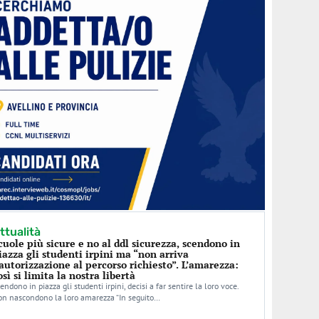
ttualità
cuole più sicure e no al ddl sicurezza, scendono in
iazza gli studenti irpini ma “non arriva
’autorizzazione al percorso richiesto”. L’amarezza:
osì si limita la nostra libertà
endono in piazza gli studenti irpini, decisi a far sentire la loro voce.
n nascondono la loro amarezza “In seguito…