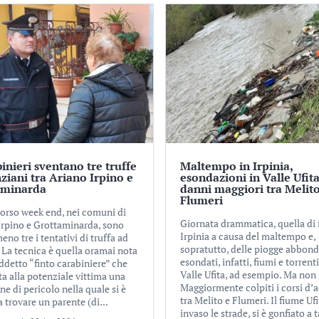
binieri sventano tre truffe
Maltempo in Irpinia,
nziani tra Ariano Irpino e
esondazioni in Valle Ufita
aminarda
danni maggiori tra Melito
Flumeri
corso week end, nei comuni di
Giornata drammatica, quella di i
Irpino e Grottaminarda, sono
Irpinia a causa del maltempo e,
meno tre i tentativi di truffa ad
sopratutto, delle piogge abbond
 La tecnica è quella oramai nota
esondati, infatti, fiumi e torrenti
ddetto “finto carabiniere” che
Valle Ufita, ad esempio. Ma non 
a alla potenziale vittima una
Maggiormente colpiti i corsi d’
ne di pericolo nella quale si è
tra Melito e Flumeri. Il fiume Uf
 trovare un parente (di...
invaso le strade, si è gonfiato a ta