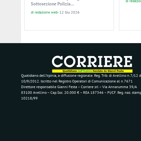
di
redazi
Sottosezione Polizia...
di
redazione web
-
12 Giu 2026
Quotidiano dell’Irpinia, a diffusione regionale. Reg. Trib. di Avellino n.7/12 d
10/9/2012. Iscritto nel Registro Operatori di Comunicazione al n.7671
Direttore responsabile Gianni Festa – Corriere srl – Via Annarumma 39/A
83100 Avellino – Cap.Soc. 20.000 € – REA 187346 – PI/CF. Reg. naz. stam
10218/99