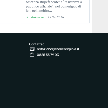
sostanza stupefacente” e “resistenza a
pubblico ufficiale”: nel pomeriggio di
ieri, nell’ambito...
di
redazione web
-
25 Mar 2026
Contattaci
redazione@corriereirpinia.it
0825 55 79 03