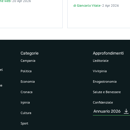
one web
-
20 Apr 2026
di
Giancarlo Vitale
-
2 Apr 2026
Categorie
Approfondimenti
Campania
L’editoriale
el
Politica
VivIrpinia
Economia
Enogastronomia
pa
Cronaca
Salute e Benessere
Irpinia
Confidenziale
Annuario 2026
Cultura
Sport