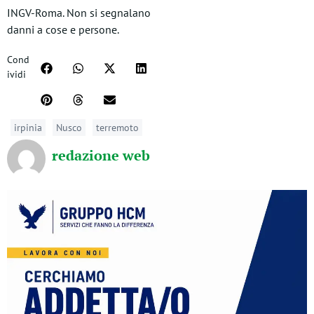
INGV-Roma. Non si segnalano
danni a cose e persone.
Cond
ividi
irpinia
Nusco
terremoto
redazione web