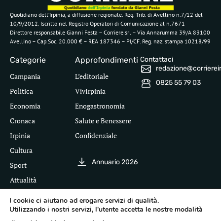
Quotidiano dell’Irpinia, a diffusione regionale. Reg. Trib. di Avellino n.7/12 del
10/9/2012. Iscritto nel Registro Operatori di Comunicazione al n.7671
Direttore responsabile Gianni Festa – Corriere srl – Via Annarumma 39/A 83100
Avellino – Cap.Soc. 20.000 € – REA 187346 – PI/CF. Reg. naz. stampa 10218/99
Categorie
Approfondimenti
Contattaci
redazione@corriereirp
Campania
L’editoriale
0825 55 79 03
Politica
VivIrpinia
Economia
Enogastronomia
Cronaca
Salute e Benessere
Irpinia
Confidenziale
Cultura
Annuario 2026
Sport
Attualità
I cookie ci aiutano ad erogare servizi di qualità.
Utilizzando i nostri servizi, l'utente accetta le nostre modalità