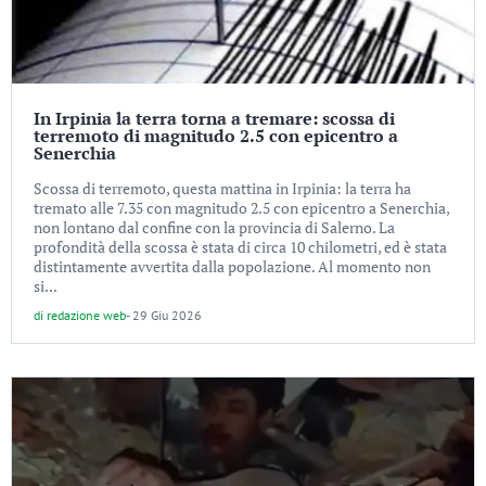
In Irpinia la terra torna a tremare: scossa di
terremoto di magnitudo 2.5 con epicentro a
Senerchia
Scossa di terremoto, questa mattina in Irpinia: la terra ha
tremato alle 7.35 con magnitudo 2.5 con epicentro a Senerchia,
non lontano dal confine con la provincia di Salerno. La
profondità della scossa è stata di circa 10 chilometri, ed è stata
distintamente avvertita dalla popolazione. Al momento non
si...
di
redazione web
-
29 Giu 2026