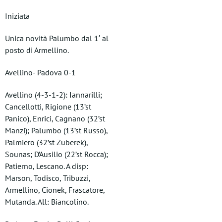
Iniziata
Unica novità Palumbo dal 1′ al
posto di Armellino.
Avellino- Padova 0-1
Avellino (4-3-1-2): Iannarilli;
Cancellotti, Rigione (13’st
Panico), Enrici, Cagnano (32’st
Manzi); Palumbo (13’st Russo),
Palmiero (32’st Zuberek),
Sounas; D’Ausilio (22’st Rocca);
Patierno, Lescano. A disp:
Marson, Todisco, Tribuzzi,
Armellino, Cionek, Frascatore,
Mutanda. All: Biancolino.