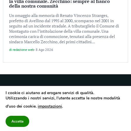
la villa comunale. Zecchino: sempre al fianco
della nostra comunità
Un omaggio alla memoria di Renato Vincenzo Stranges,
prefetto di Avellino dal 1995 al 2000, scomparso nel 2001 in
seguito ad un incidente stradale. A tributarglielo il Comune di
Montaguto con l’intitolazione della villa comunale. Una
cerimonia carica di commozione, tenutasi alla presenza del
sindaco Marcello Zecchino, dei primi cittadini...
di
redazione web
-
8 Ago 2026
I cookie ci aiutano ad erogare servizi di qualità.
Utilizzando i nostri servizi, l'utente accetta le nostre modalità
Quotidiano dell’Irpinia, a diffusione regionale. Reg. Trib. di Avellino n.7/12 del
d'uso dei cookie.
impostazioni
.
10/9/2012. Iscritto nel Registro Operatori di Comunicazione al n.7671
Direttore responsabile Gianni Festa – Corriere srl – Via Annarumma 39/A 83100
Avellino – Cap.Soc. 20.000 € – REA 187346 – PI/CF. Reg. naz. stampa 10218/99
Accetta
Contattaci