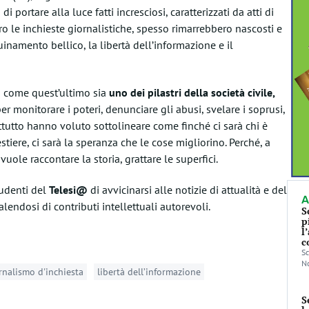
di portare alla luce fatti incresciosi, caratterizzati da atti di
o le inchieste giornalistiche, spesso rimarrebbero nascosti e
inamento bellico, la libertà dell’informazione e il
o come quest’ultimo sia
uno dei pilastri della società civile
,
r monitorare i poteri, denunciare gli abusi, svelare i soprusi,
ttutto hanno voluto sottolineare come finché ci sarà chi è
iere, ci sarà la speranza che le cose migliorino. Perché, a
vuole raccontare la storia, grattare le superfici.
tudenti del
Telesi@
di avvicinarsi alle notizie di attualità e del
A
alendosi di contributi intellettuali autorevoli.
S
p
l
c
Sc
No
rnalismo d'inchiesta
libertà dell’informazione
S