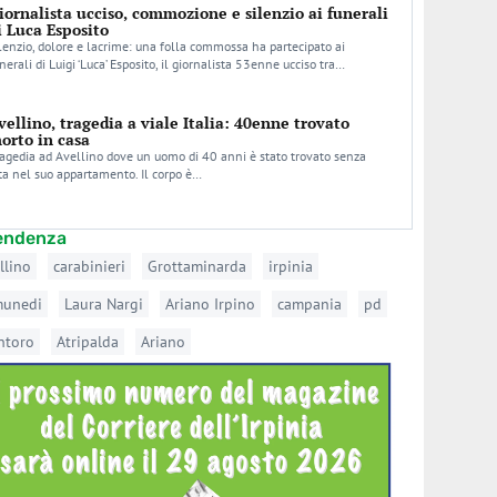
iornalista ucciso, commozione e silenzio ai funerali
i Luca Esposito
lenzio, dolore e lacrime: una folla commossa ha partecipato ai
nerali di Luigi ‘Luca’ Esposito, il giornalista 53enne ucciso tra…
vellino, tragedia a viale Italia: 40enne trovato
orto in casa
agedia ad Avellino dove un uomo di 40 anni è stato trovato senza
ta nel suo appartamento. Il corpo è…
tendenza
llino
carabinieri
Grottaminarda
irpinia
munedi
Laura Nargi
Ariano Irpino
campania
pd
ntoro
Atripalda
Ariano