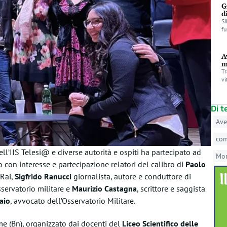
G
d
Si
fu
A
m
Tr
vi
Di 
Ave
co
ll’IIS Telesi@ e diverse autorità e ospiti ha partecipato ad
Mo
 con interesse e partecipazione relatori del calibro di
Paolo
 Rai,
Sigfrido Ranucci
giornalista, autore e conduttore di
sservatorio militare e
Maurizio Castagna
, scrittore e saggista
aio
, avvocato dell’Osservatorio Militare.
me (Bn), organizzato dai docenti del
Liceo Scientifico delle