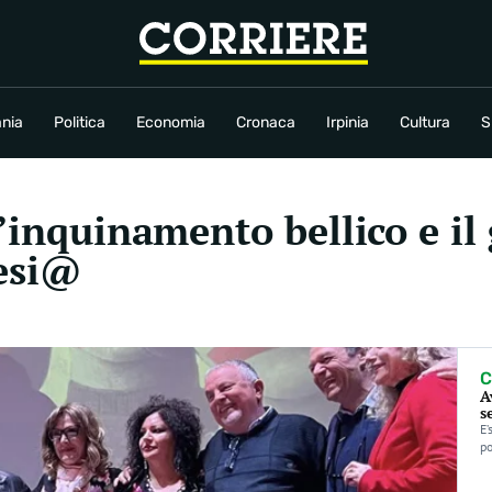
conomia
Cronaca
Irpinia
Cultura
Sport
Rubriche
nia
Politica
Economia
Cronaca
Irpinia
Cultura
S
l’inquinamento bellico e il
lesi@
C
A
s
E’
po