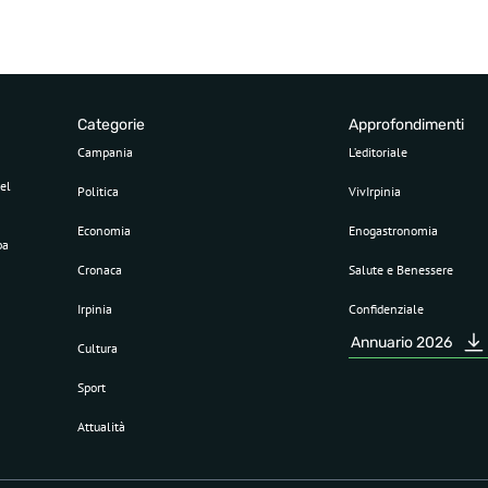
Categorie
Approfondimenti
Campania
L’editoriale
el
Politica
VivIrpinia
Economia
Enogastronomia
pa
Cronaca
Salute e Benessere
Irpinia
Confidenziale
Annuario 2026
Cultura
Sport
Attualità