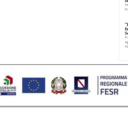
l
Mo
Pr
“
f
S
Fr
sg
Mo