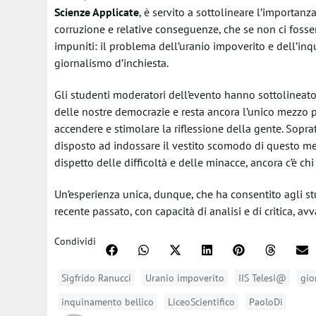
Scienze Applicate
, è servito a sottolineare l’importanza 
corruzione e relative conseguenze, che se non ci fosser
impuniti: il problema dell’uranio impoverito e dell’inqu
giornalismo d’inchiesta.
Gli studenti moderatori dell’evento hanno sottolineat
delle nostre democrazie e resta ancora l’unico mezzo pe
accendere e stimolare la riflessione della gente. Sopra
disposto ad indossare il vestito scomodo di questo mest
dispetto delle difficoltà e delle minacce, ancora c’è chi 
Un’esperienza unica, dunque, che ha consentito agli s
recente passato, con capacità di analisi e di critica, avv
Condividi
Sigfrido Ranucci
Uranio impoverito
IIS Telesi@
gio
inquinamento bellico
LiceoScientifico
PaoloDi