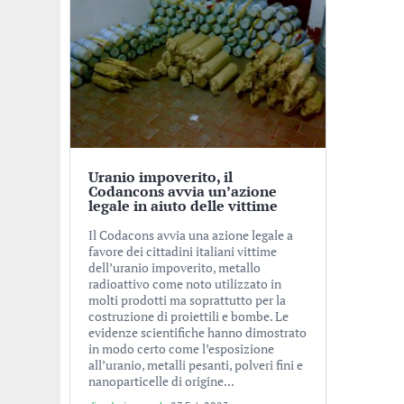
Uranio impoverito, il
Codancons avvia un’azione
legale in aiuto delle vittime
Il Codacons avvia una azione legale a
favore dei cittadini italiani vittime
dell’uranio impoverito, metallo
radioattivo come noto utilizzato in
molti prodotti ma soprattutto per la
costruzione di proiettili e bombe. Le
evidenze scientifiche hanno dimostrato
in modo certo come l’esposizione
all’uranio, metalli pesanti, polveri fini e
nanoparticelle di origine...