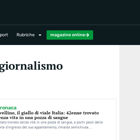
magazine online
port
Rubriche
magazine online
 giornalismo
ronaca
vellino, il giallo di viale Italia: 42enne trovato
enza vita in una pozza di sangue
stato trovato senza vita in una pozza di sangue, a pochi passi dalla
rta d’ingresso del suo appartamento, rimasta semichiusa….