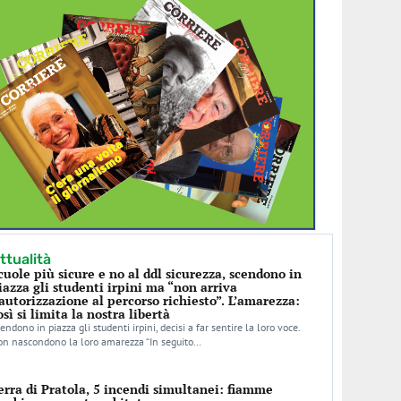
ttualità
cuole più sicure e no al ddl sicurezza, scendono in
iazza gli studenti irpini ma “non arriva
’autorizzazione al percorso richiesto”. L’amarezza:
osì si limita la nostra libertà
endono in piazza gli studenti irpini, decisi a far sentire la loro voce.
n nascondono la loro amarezza “In seguito…
erra di Pratola, 5 incendi simultanei: fiamme