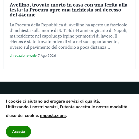
Avellino, trovato morto in casa con una ferita alla
testa: la Procura apre una inchiesta sul decesso
del 44enne
La Procura della Repubblica di Avellino ha aperto un fascicolo
d’inchiesta sulla morte di S. T. Bdi 44 anni originario di Napoli,
ma residente nel capoluogo irpino per motivi di lavoro. Il
44enns è stato trovato privo di vita nel suo appartamento,
riverso sul pavimento del corridoio a poca distanza...
di
redazione web
-
7 Ago 2026
I cookie ci aiutano ad erogare servizi di qualità.
Utilizzando i nostri servizi, l'utente accetta le nostre modalità
Quotidiano dell’Irpinia, a diffusione regionale. Reg. Trib. di Avellino n.7/12 del
d'uso dei cookie.
impostazioni
.
10/9/2012. Iscritto nel Registro Operatori di Comunicazione al n.7671
Direttore responsabile Gianni Festa – Corriere srl – Via Annarumma 39/A 83100
Avellino – Cap.Soc. 20.000 € – REA 187346 – PI/CF. Reg. naz. stampa 10218/99
Accetta