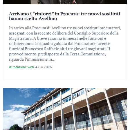
Arrivano i “rinforzi” in Procura: tre nuovi sostituti
hanno scelto Avellino
In arrivo alla Procura di Avellino tre nuovi sostituti procuratori,
assegnati con la recente delibera del Consiglio Superiore della
Magistratura. A breve saranno immessi nelle funzioni e
rafforzeranno la squadra guidata dal Procuratore facente
funzioni Francesco Raffaele altri tre giovani magistrati. Il
provvedimento, predisposto dalla Terza Commissione,
riguarda l’immissione in...
di
redazione web
-
4 Giu 2026