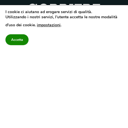
I cookie ci aiutano ad erogare servizi di qualità.
Utilizzando i nostri servizi, l'utente accetta le nostre modalità
Quotidiano dell’Irpinia, a diffusione regionale. Reg. Trib. di Avellino n.7/12 del
d'uso dei cookie.
impostazioni
.
10/9/2012. Iscritto nel Registro Operatori di Comunicazione al n.7671
Direttore responsabile Gianni Festa – Corriere srl – Via Annarumma 39/A 83100
Avellino – Cap.Soc. 20.000 € – REA 187346 – PI/CF. Reg. naz. stampa 10218/99
Accetta
Categorie
Approfondimenti
Contattaci
redazione@corriereirp
Campania
L’editoriale
0825 55 79 03
Politica
VivIrpinia
Economia
Enogastronomia
Cronaca
Salute e Benessere
Irpinia
Confidenziale
Cultura
Annuario 2026
Sport
Attualità