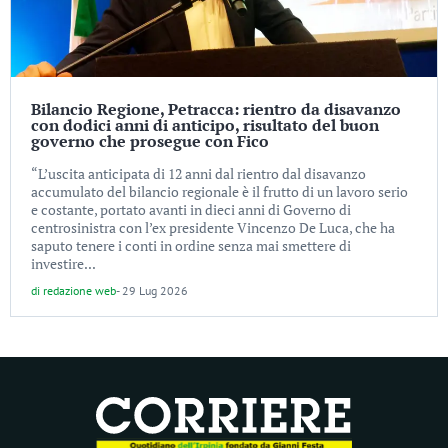
Bilancio Regione, Petracca: rientro da disavanzo
con dodici anni di anticipo, risultato del buon
governo che prosegue con Fico
“L’uscita anticipata di 12 anni dal rientro dal disavanzo
accumulato del bilancio regionale è il frutto di un lavoro serio
e costante, portato avanti in dieci anni di Governo di
centrosinistra con l’ex presidente Vincenzo De Luca, che ha
saputo tenere i conti in ordine senza mai smettere di
investire...
di
redazione web
-
29 Lug 2026