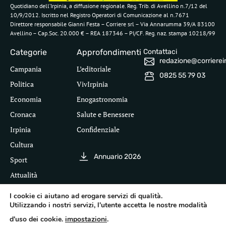
Quotidiano dell’Irpinia, a diffusione regionale. Reg. Trib. di Avellino n.7/12 del
10/9/2012. Iscritto nel Registro Operatori di Comunicazione al n.7671
Direttore responsabile Gianni Festa – Corriere srl – Via Annarumma 39/A 83100
Avellino – Cap.Soc. 20.000 € – REA 187346 – PI/CF. Reg. naz. stampa 10218/99
Categorie
Approfondimenti
Contattaci
redazione@corriereirp
Campania
L’editoriale
0825 55 79 03
Politica
VivIrpinia
Economia
Enogastronomia
Cronaca
Salute e Benessere
Irpinia
Confidenziale
Cultura
Annuario 2026
Sport
Attualità
I cookie ci aiutano ad erogare servizi di qualità.
Utilizzando i nostri servizi, l'utente accetta le nostre modalità
Segui il Corriere dell'Irpinia
d'uso dei cookie.
impostazioni
.
Inf