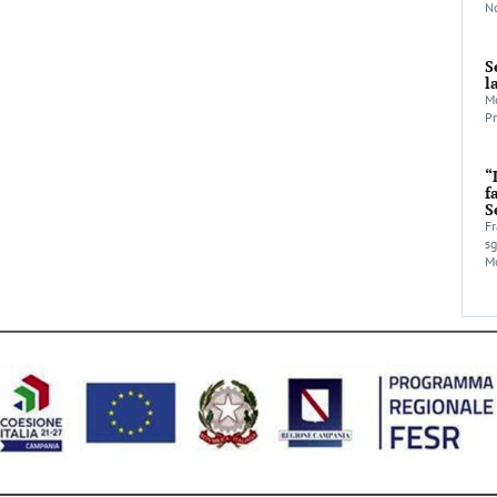
No
S
l
Mo
Pr
“
f
S
Fr
sg
Mo