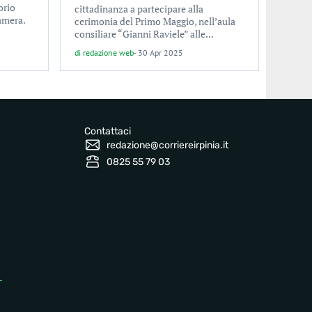
orio
cittadinanza a partecipare alla
amera.
cerimonia del Primo Maggio, nell’aula
consiliare “Gianni Raviele” alle...
di
redazione web
-
30 Apr 2025
Contattaci
redazione@corriereirpinia.it
0825 55 79 03