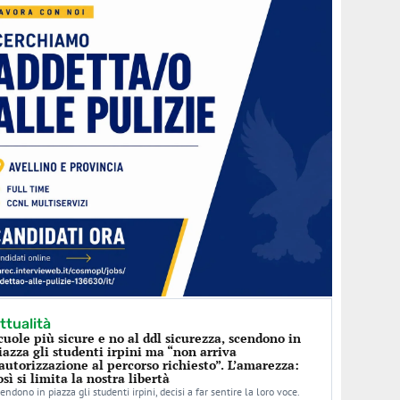
ttualità
cuole più sicure e no al ddl sicurezza, scendono in
iazza gli studenti irpini ma “non arriva
’autorizzazione al percorso richiesto”. L’amarezza:
osì si limita la nostra libertà
endono in piazza gli studenti irpini, decisi a far sentire la loro voce.