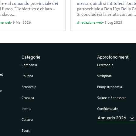
le e al comando provinciale dei
messa, quindi si intitolerà l’orat
el fuoco. “L’obiettivo è chiaro –
parrocchiale a Don Ugo Della C
sindaco...
Si concluderà la serata con un...
one web
-
9 Mar 2026
di
redazione web
-
5 Lug 2025
Categorie
Approfondimenti
Campania
L’editoriale
el
Politica
VivIrpinia
Economia
Enogastronomia
pa
Cronaca
Salute e Benessere
Irpinia
Confidenziale
Annuario 2026
Cultura
Sport