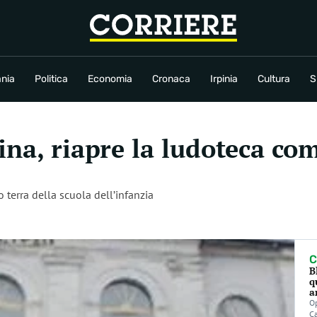
conomia
Cronaca
Irpinia
Cultura
Sport
Rubriche
nia
Politica
Economia
Cronaca
Irpinia
Cultura
S
ina, riapre la ludoteca co
 terra della scuola dell’infanzia
C
B
q
a
Op
C