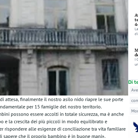
A
t
4
La
d’
M
d
I 
un
Di 
Ave
attesa, finalmente il nostro asilo nido riapre le sue porte
co
ndamentale per 15 famiglie del nostro territorio.
Mo
ini possono essere accolti in totale sicurezza, ma è anche
 e la crescita dei più piccoli in modo equilibrato e
er rispondere alle esigenze di conciliazione tra vita familiare
 di sapere che il proprio bambino è in buone mani».