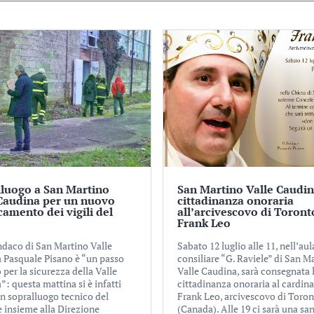
lluogo a San Martino
San Martino Valle Caudin
 Caudina per un nuovo
cittadinanza onoraria
camento dei vigili del
all’arcivescovo di Toront
Frank Leo
indaco di San Martino Valle
Sabato 12 luglio alle 11, nell’aul
 Pasquale Pisano è “un passo
consiliare “G. Raviele” di San M
 per la sicurezza della Valle
Valle Caudina, sarà consegnata 
: questa mattina si è infatti
cittadinanza onoraria al cardina
un sopralluogo tecnico del
Frank Leo, arcivescovo di Toro
insieme alla Direzione
(Canada). Alle 19 ci sarà una sa