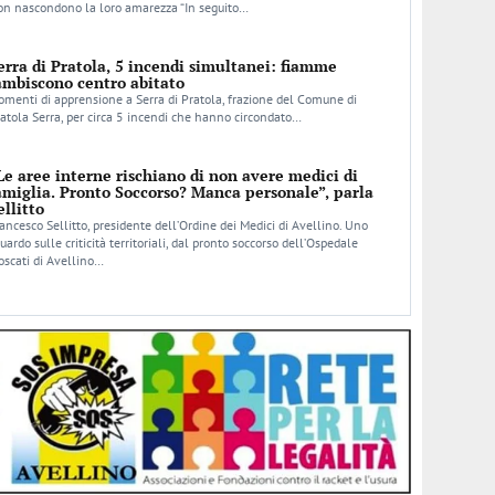
n nascondono la loro amarezza “In seguito…
erra di Pratola, 5 incendi simultanei: fiamme
ambiscono centro abitato
menti di apprensione a Serra di Pratola, frazione del Comune di
atola Serra, per circa 5 incendi che hanno circondato…
Le aree interne rischiano di non avere medici di
amiglia. Pronto Soccorso? Manca personale”, parla
ellitto
ancesco Sellitto, presidente dell’Ordine dei Medici di Avellino. Uno
uardo sulle criticità territoriali, dal pronto soccorso dell’Ospedale
scati di Avellino…