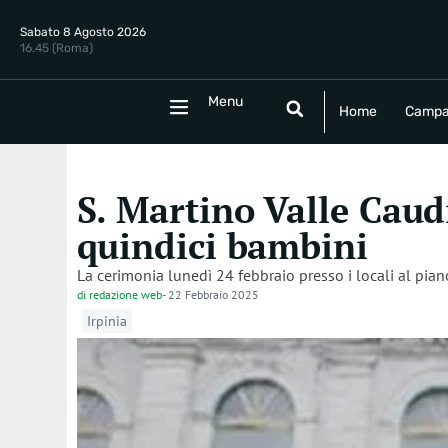
Sabato 8 Agosto 2026
16.45 (Roma)
Menu
Menu
Home
Campania
Politica
E
Home
Campa
S. Martino Valle Caud
quindici bambini
La cerimonia lunedì 24 febbraio presso i locali al piano
di
redazione web
-
22 Febbraio 2025
Irpinia