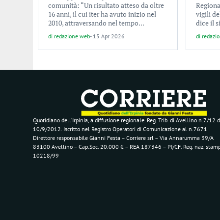
comunità: “Un risultato atteso da oltre
Regiona
16 anni, il cui iter ha avuto inizio nel
vigili d
2010, attraversando nel tempo...
dice il 
di
redazione web
-
15 Apr 2026
di
redazi
Quotidiano dell’Irpinia, a diffusione regionale. Reg. Trib. di Avellino n.7/12 d
10/9/2012. Iscritto nel Registro Operatori di Comunicazione al n.7671
Direttore responsabile Gianni Festa – Corriere srl – Via Annarumma 39/A
83100 Avellino – Cap.Soc. 20.000 € – REA 187346 – PI/CF. Reg. naz. stam
10218/99