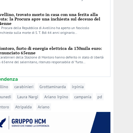
vellino, trovato morto in casa con una ferita alla
esta: la Procura apre una inchiesta sul decesso del
4enne
 Procura della Repubblica di Avellino ha aperto un fascicolo
inchiesta sulla morte di S. T. Bdi 44 anni originario…
ontoro, furto di energia elettrica da 130mila euro:
enunciato 65enne
Carabinieri della Stazione di Montoro hanno deferito in stato di libertà
 65enne del salernitano, ritenuto responsabile di “furto…
tendenza
llino
carabinieri
Grottaminarda
irpinia
munedi
Laura Nargi
Ariano Irpino
campania
pd
ntoro
Atripalda
Ariano