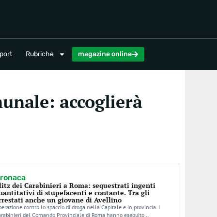
magazine online
port
Rubriche
magazine online
munale: accoglierà
ronaca
litz dei Carabinieri a Roma: sequestrati ingenti
uantitativi di stupefacenti e contante. Tra gli
rrestati anche un giovane di Avellino
erazione contro lo spaccio di droga nella Capitale e in provincia. I
arabinieri del Comando Provinciale di Roma hanno eseguito…