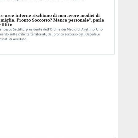
Le aree interne rischiano di non avere medici di
amiglia. Pronto Soccorso? Manca personale”, parla
ellitto
ancesco Sellitto, presidente dell’Ordine dei Medici di Avellino. Uno
uardo sulle criticità territoriali, dal pronto soccorso dell’Ospedale
scati di Avellino…