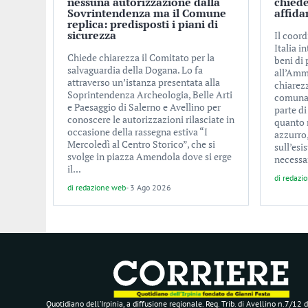
nessuna autorizzazione dalla
chiede
Sovrintendenza ma il Comune
affid
replica: predisposti i piani di
sicurezza
Il coor
Italia i
Chiede chiarezza il Comitato per la
beni di
salvaguardia della Dogana. Lo fa
all’Amm
attraverso un’istanza presentata alla
chiarezz
Soprintendenza Archeologia, Belle Arti
comunali
e Paesaggio di Salerno e Avellino per
parte d
conoscere le autorizzazioni rilasciate in
quanto 
occasione della rassegna estiva “I
azzurro
Mercoledì al Centro Storico”, che si
sull’esi
svolge in piazza Amendola dove si erge
necessar
il...
di
redazi
di
redazione web
-
3 Ago 2026
Quotidiano dell’Irpinia, a diffusione regionale. Reg. Trib. di Avellino n.7/12 d