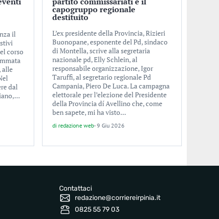
eventi
partito commissariati e il
capogruppo regionale
destituito
L’ex presidente della Provincia, Rizieri
nza il
Buonopane, esponente del Pd, sindaco
stivi
di Montella, scrive alla segretaria
nel corso
nazionale pd, Elly Schlein, al
rammata
responsabile organizzazione, Igor
 alle
Taruffi, al segretario regionale Pd
Nel
Campania, Piero De Luca. La campagna
re dal
elettorale per l’elezione del Presidente
ano,...
della Provincia dí Avellino che, come
ben sapete, mi ha visto...
di
redazione web
-
9 Giu 2026
Contattaci
redazione@corriereirpinia.it
0825 55 79 03