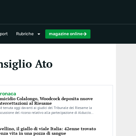
magazine online
port
Rubriche
magazine online
nsiglio Ato
ronaca
micidio Colalongo, Woodcock deposita nuove
ntercettazioni al Riesame
 è tenuta oggi davanti ai giudici del Tribunale del Riesame la
scussione del ricorso relativo alla partecipazione di Alduccio…
vellino, il giallo di viale Italia: 42enne trovato
enza vita in una pozza di sangue