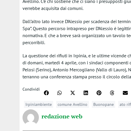
Avellino. C’è chi sostiene che ci siano i presupposti giur
verrebbe acquisita dai comuni.
Dall’altro lato invece D’Alessio per scadenza dei termini
Spa”. Questo percorso intrapreso per D’Alessio è legitti
normativa. E che a breve sarà organizzato un tavolo tecn
percorribili.
La questione dei rifiuti in Irpinia, e le ultime vicende
di domani, martedì 4 aprile, con i sindaci componenti 
Pelosi (Serino), Antonio Mercogliano (Vallo di Lauro), 
terranno una conferenza stampa presso il circolo della
Condividi
Irpiniambiente
comune Avellino
Buonopane
ato rif
redazione web