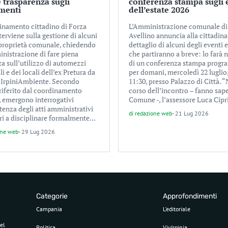
 trasparenza sugli
conferenza stampa sugli 
amenti
dell’estate 2026
dinamento cittadino di Forza
L’Amministrazione comunale di
nterviene sulla gestione di alcuni
Avellino annuncia alla cittadina
 proprietà comunale, chiedendo
dettaglio di alcuni degli eventi e
inistrazione di fare piena
che partiranno a breve: lo farà 
a sull’utilizzo di automezzi
di un conferenza stampa prog
 e dei locali dell’ex Pretura da
per domani, mercoledì 22 luglio,
i IrpiniAmbiente. Secondo
11:30, presso Palazzo di Città. “
riferito dal coordinamento
corso dell’incontro – fanno sape
, emergono interrogativi
Comune -, l’assessore Luca Cipri
stenza degli atti amministrativi
di
redazione web
-
21 Lug 2026
i a disciplinare formalmente...
one web
-
29 Lug 2026
Categorie
Approfondimenti
Campania
L’editoriale
el
Politica
VivIrpinia