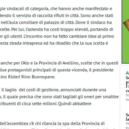
igle sindacali di categoria, che hanno anche manifestato e
do il servizio di raccolta rifiuti in città. Sono anche stati
nell’aula consiliare di palazzo di città. Dove il sindaco ha
lte. Per lui, l’azienda ha costi troppo elevati, portando di
er gli utenti. L’incontro non ha fatto cambiare idea al primo
uesta strada intrapresa ed ha ribadito che la sua scelta è
nche per l’Ato e la Provincia di Avellino, scelte che in questi
ue protagonisti principali di questa vicenda, il presidente
A
ellino Rizieri Rino Buonopane.
S
p
l
il taglio dei costi di gestione, annunciati durante una
c
Sc
il quale precisa che sono stati tagliati gli oneri per smaltire
No
ibuenti di circa sette milioni. Quindi abbattere
S
l
 dell’assemblea c’è chi rilancia la spa della Provincia di
Mo
Pr