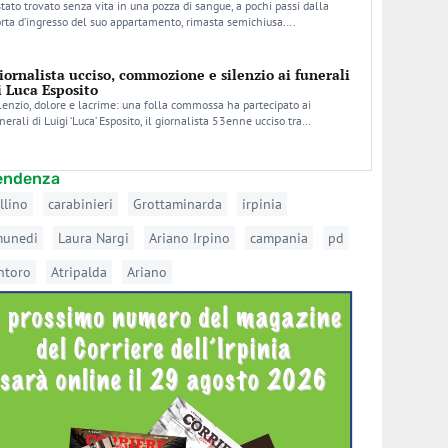
stato trovato senza vita in una pozza di sangue, a pochi passi dalla
rta d’ingresso del suo appartamento, rimasta semichiusa….
iornalista ucciso, commozione e silenzio ai funerali
i Luca Esposito
lenzio, dolore e lacrime: una folla commossa ha partecipato ai
nerali di Luigi ‘Luca’ Esposito, il giornalista 53enne ucciso tra…
tendenza
llino
carabinieri
Grottaminarda
irpinia
munedi
Laura Nargi
Ariano Irpino
campania
pd
ntoro
Atripalda
Ariano