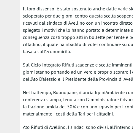
Il loro dissenso è stato sostenuto anche dalle varie s
scioperato per due giorni contro questa scelta sospenden
ricevuti dal sindaco di Avellino con un incontro diretto 
spiegato i motivi che lo hanno portato a determinate sce
conseguenza costi troppo alti in bollette per l’ente e p
cittadino, il quale ha ribadito di voler continuare su q
basata sull’economicità.
Sul Ciclo Integrato Rifiuti scadenze e scelte imminenti a
giorni stanno portando ad un vero e proprio scontro i d
dell’Ato D’alessio e il Presidente della Provincia di Av
Nel frattempo, Buonopane, rilancia IrpiniAmbiente con 
conferenza stampa, tenuta con l’amministratore Crivaro, 
la frazione umida del 50% e con uno sgravio per i contr
materialmente i costi della Tari per i cittadini.
Ato Rifiuti di Avellino, I sindaci sono divisi, all’interno