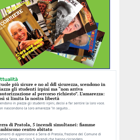
ttualità
cuole più sicure e no al ddl sicurezza, scendono in
iazza gli studenti irpini ma “non arriva
’autorizzazione al percorso richiesto”. L’amarezza:
osì si limita la nostra libertà
endono in piazza gli studenti irpini, decisi a far sentire la loro voce.
n nascondono la loro amarezza “In seguito…
erra di Pratola, 5 incendi simultanei: fiamme
ambiscono centro abitato
menti di apprensione a Serra di Pratola, frazione del Comune di
atola Serra, per circa 5 incendi che hanno circondato…