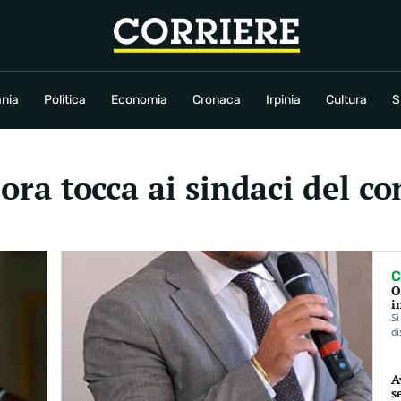
conomia
Cronaca
Irpinia
Cultura
Sport
Rubriche
nia
Politica
Economia
Cronaca
Irpinia
Cultura
S
 ora tocca ai sindaci del co
C
O
i
Si
di
A
s