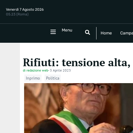
Venerdì 7 Agosto 2026
05.23 (Roma)
Menu
Menu
Home
Campania
Politica
E
Home
Campa
Rifiuti: tensione alta,
di
redazione web
-
3 Aprile 2023
Inprimo
Politica