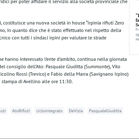
idici per poter affidare il servizio alla società provinciale che
“
f
, costituisce una nuova società in house “Irpinia rifiuti Zero
S
Fr
mo, in quanto dice che è stato effettuato nel rispetto della
sg
ico con tutti i sindaci irpini per valutare le strade
Mo
 che hanno interessato l’ente d’ambito, continua nella giornata
del consiglio dell’Ato: Pasquale Giuditta (Summonte), Vito
Nicolino Rossi (Trevico) e Fabio della Marra (Savignano Irpino)
 stampa di Avellino alle ore 11:30.
iuti
AtoRifiuti
ciclointegrato
DeVizia
PasqualeGiuditta