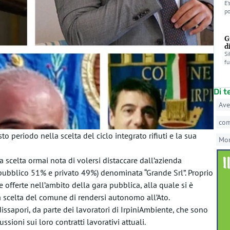
E’
po
G
d
Si
fu
Di 
Ave
co
to periodo nella scelta del ciclo integrato rifiuti e la sua
Mo
a scelta ormai nota di volersi distaccare dall’azienda
(pubblico 51% e privato 49%) denominata “Grande Srl”. Proprio
e offerte nell’ambito della gara pubblica, alla quale si è
la scelta del comune di rendersi autonomo all’Ato.
sapori, da parte dei lavoratori di IrpiniAmbiente, che sono
sioni sui loro contratti lavorativi attuali.