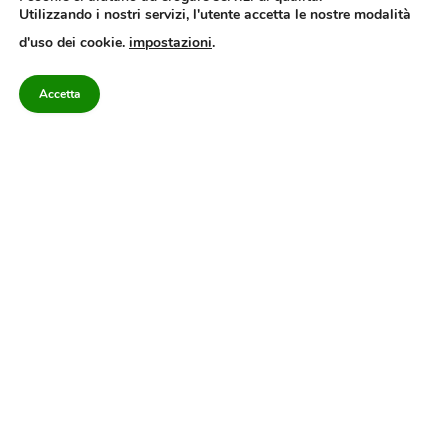
Utilizzando i nostri servizi, l'utente accetta le nostre modalità
Quotidiano dell’Irpinia, a diffusione regionale. Reg. Trib. di Avellino n.7/12 del
d'uso dei cookie.
impostazioni
.
10/9/2012. Iscritto nel Registro Operatori di Comunicazione al n.7671
Direttore responsabile Gianni Festa – Corriere srl – Via Annarumma 39/A 83100
Avellino – Cap.Soc. 20.000 € – REA 187346 – PI/CF. Reg. naz. stampa 10218/99
Accetta
Categorie
Approfondimenti
Contattaci
redazione@corriereirp
Campania
L’editoriale
0825 55 79 03
Politica
VivIrpinia
Economia
Enogastronomia
Cronaca
Salute e Benessere
Irpinia
Confidenziale
Cultura
Annuario 2026
Sport
Attualità