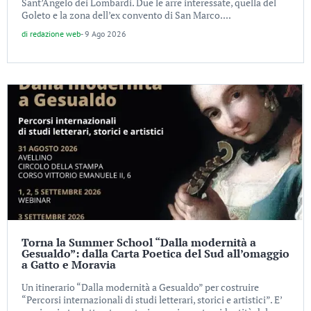
Sant’Angelo dei Lombardi. Due le arre interessate, quella del
Goleto e la zona dell’ex convento di San Marco....
di
redazione web
-
9 Ago 2026
Torna la Summer School “Dalla modernità a
Gesualdo”: dalla Carta Poetica del Sud all’omaggio
a Gatto e Moravia
Un itinerario “Dalla modernità a Gesualdo” per costruire
“Percorsi internazionali di studi letterari, storici e artistici”. E’