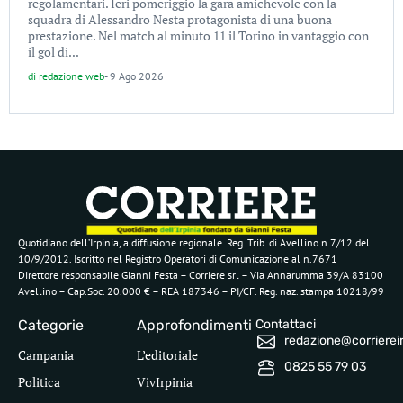
regolamentari. Ieri pomeriggio la gara amichevole con la
squadra di Alessandro Nesta protagonista di una buona
prestazione. Nel match al minuto 11 il Torino in vantaggio con
il gol di...
di
redazione web
-
9 Ago 2026
Quotidiano dell’Irpinia, a diffusione regionale. Reg. Trib. di Avellino n.7/12 del
10/9/2012. Iscritto nel Registro Operatori di Comunicazione al n.7671
Direttore responsabile Gianni Festa – Corriere srl – Via Annarumma 39/A 83100
Avellino – Cap.Soc. 20.000 € – REA 187346 – PI/CF. Reg. naz. stampa 10218/99
Categorie
Approfondimenti
Contattaci
redazione@corriereirp
Campania
L’editoriale
0825 55 79 03
Politica
VivIrpinia