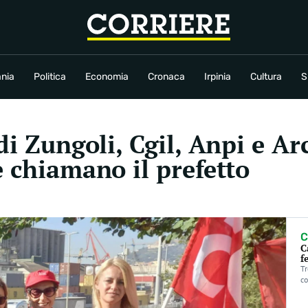
conomia
Cronaca
Irpinia
Cultura
Sport
Rubriche
nia
Politica
Economia
Cronaca
Irpinia
Cultura
S
di Zungoli, Cgil, Anpi e Ar
e chiamano il prefetto
C
C
f
Tr
co