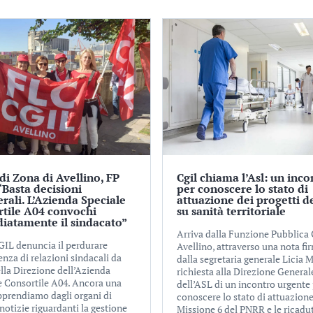
di Zona di Avellino, FP
Cgil chiama l’Asl: un inco
“Basta decisioni
per conoscere lo stato di
erali. L’Azienda Speciale
attuazione dei progetti d
rtile A04 convochi
su sanità territoriale
iatamente il sindacato”
Arriva dalla Funzione Pubblica C
GIL denuncia il perdurare
Avellino, attraverso una nota fi
enza di relazioni sindacali da
dalla segretaria generale Licia M
lla Direzione dell’Azienda
richiesta alla Direzione General
e Consortile A04. Ancora una
dell’ASL di un incontro urgente
apprendiamo dagli organi di
conoscere lo stato di attuazione
otizie riguardanti la gestione
Missione 6 del PNRR e le ricadu