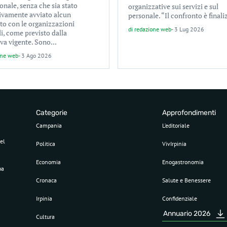
onale, senza che sia stato
organizzative sui servizi e sul
ivamente avviato alcun
personale. “Il confronto è finali
to con le organizzazioni
di
redazione web
-
3 Lug 2026
i, come previsto dalla
va vigente. Sono...
one web
-
3 Ago 2026
Categorie
Approfondimenti
Campania
L’editoriale
el
Politica
VivIrpinia
Economia
Enogastronomia
pa
Cronaca
Salute e Benessere
Irpinia
Confidenziale
Annuario 2026
Cultura