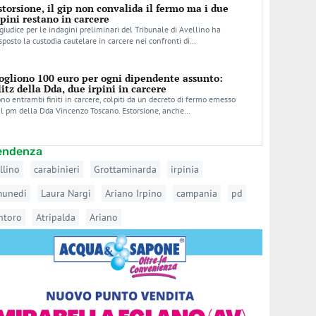
storsione, il gip non convalida il fermo ma i due
rpini restano in carcere
 giudice per le indagini preliminari del Tribunale di Avellino ha
sposto la custodia cautelare in carcere nei confronti di…
ogliono 100 euro per ogni dipendente assunto:
litz della Dda, due irpini in carcere
no entrambi finiti in carcere, colpiti da un decreto di fermo emesso
l pm della Dda Vincenzo Toscano. Estorsione, anche…
tendenza
llino
carabinieri
Grottaminarda
irpinia
munedi
Laura Nargi
Ariano Irpino
campania
pd
ntoro
Atripalda
Ariano