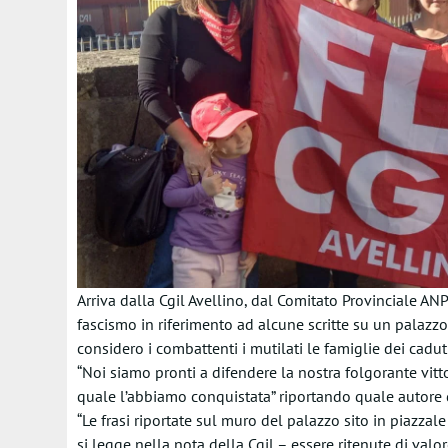
Arriva dalla Cgil Avellino, dal Comitato Provinciale ANPI
fascismo in riferimento ad alcune scritte su un palazz
considero i combattenti i mutilati le famiglie dei cadut
“Noi siamo pronti a difendere la nostra folgorante vitt
quale l’abbiamo conquistata” riportando quale autore 
“Le frasi riportate sul muro del palazzo sito in piaz
si legge nella nota della Cgil – essere ritenute di valo