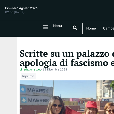
Giovedì 6 Agosto 2026
02.35 (Roma)
Menu
Menu
Home
Campania
Politica
E
Home
Campa
Scritte su un palazzo 
apologia di fascismo 
di
redazione web
-
18 Dicembre 2024
Inprimo