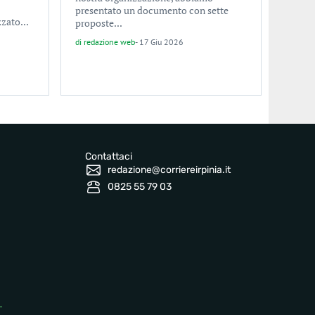
presentato un documento con sette
zzato...
proposte...
di
redazione web
-
17 Giu 2026
Contattaci
redazione@corriereirpinia.it
0825 55 79 03