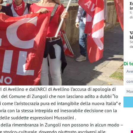
E
i
Il
di
V
b
So
da
Di 
Ave
co
 di Avellino e dall’ARCI di Avellino l’accusa di apologia di
Mo
o del Comune di Zungoli che non lasciano adito a dubbi “Io
i come l’aristocrazia pura ed intangibile della nuova Italia” e
oria con la stessa intrepida ed inesorabile decisione con la
delle suddette espressioni Mussolini .
zale della rimembranza in Zungoli non possono in alcun modo –
re storico-culturale, dovendo piuttosto ascriversi alle