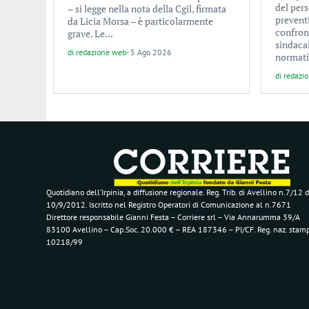
del pers
– si legge nella nota della Cgil, firmata
prevent
da Licia Morsa – è particolarmente
confron
grave. Le...
sindacal
di
redazione web
-
5 Ago 2026
normati
di
redazi
Quotidiano dell’Irpinia, a diffusione regionale. Reg. Trib. di Avellino n.7/12 d
10/9/2012. Iscritto nel Registro Operatori di Comunicazione al n.7671
Direttore responsabile Gianni Festa – Corriere srl – Via Annarumma 39/A
83100 Avellino – Cap.Soc. 20.000 € – REA 187346 – PI/CF. Reg. naz. stam
10218/99