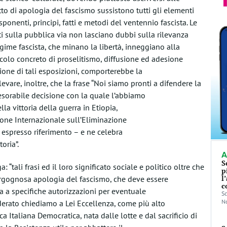
litto di apologia del fascismo sussistono tutti gli elementi
sponenti, principi, fatti e metodi del ventennio fascista. Le
sti sulla pubblica via non lasciano dubbi sulla rilevanza
egime fascista, che minano la libertà, inneggiano alla
icolo concreto di proselitismo, diffusione ed adesione
azione di tali esposizioni, comporterebbe la
levare, inoltre, che la frase “Noi siamo pronti a difendere la
nesorabile decisione con la quale l’abbiamo
la vittoria della guerra in Etiopia,
zione Internazionale sull’Eliminazione
 espresso riferimento – e ne celebra
oria”.
A
S
 “tali frasi ed il loro significato sociale e politico oltre che
p
l
 vergognosa apologia del fascismo, che deve essere
c
 a specifiche autorizzazioni per eventuale
Sc
No
erato chiediamo a Lei Eccellenza, come più alto
 Italiana Democratica, nata dalle lotte e dal sacrificio di