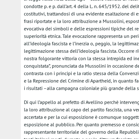
condotte p. e p. dall’art. 4 della L. n. 645/1952. del de
costitutivi, trattandosi di una evidente esaltazione di e
frasi riportate e la loro attribuzione a Mussolini, espo
evocativa dei simboli e delle espressioni tipiche del r
superiorità etnica. Tale evocazione rappresenta un per
all’ideologia fascista e l’inerzia o, peggio, la legittim
legittimazione stessa dell’ideologia fascista. Occorre ri
nostra folgorante vittoria con la stessa intrepida ed i
conquistata”, pronunciata da Mussolini in occasione del
contrasta con i principi e la ratio stessa della Conven
e la Repressione del Crimine di Apartheid, in quanto fa
i risultati –alla campagna coloniale più grande della st
Di qui l’appello al prefetto di Avellino perchè intervenga:
la loro attribuzione al capo del partito fascista, una
accertata e per la cui esposizione è comunque soggetta
esposizione al pubblico. Per quanto premesso e consid
rappresentante territoriale del governo della Repubblica