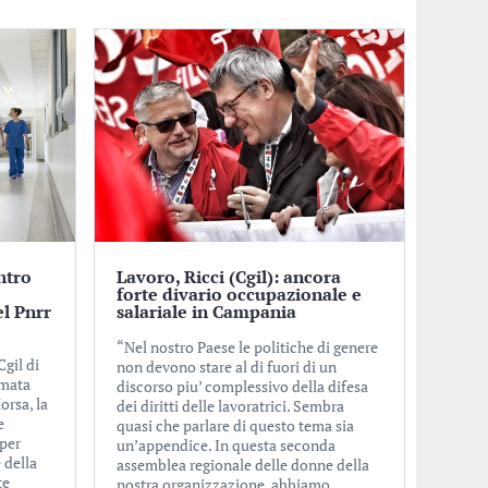
ntro
Lavoro, Ricci (Cgil): ancora
forte divario occupazionale e
el Pnrr
salariale in Campania
“Nel nostro Paese le politiche di genere
gil di
non devono stare al di fuori di un
rmata
discorso piu’ complessivo della difesa
orsa, la
dei diritti delle lavoratrici. Sembra
e
quasi che parlare di questo tema sia
 per
un’appendice. In questa seconda
 della
assemblea regionale delle donne della
te
nostra organizzazione, abbiamo