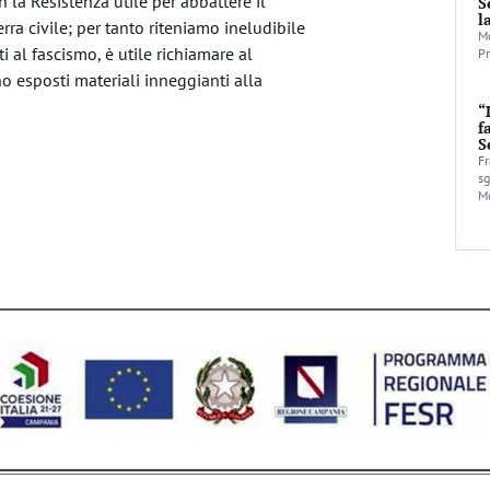
on la Resistenza utile per abbattere il
S
l
ra civile; per tanto riteniamo ineludibile
Mo
 al fascismo, è utile richiamare al
Pr
 esposti materiali inneggianti alla
“
f
S
Fr
sg
Mo