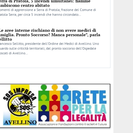
erra di Pratola, 5 incendi simultanei: fiamme
ambiscono centro abitato
menti di apprensione a Serra di Pratola, frazione del Comune di
atola Serra, per circa 5 incendi che hanno circondato…
Le aree interne rischiano di non avere medici di
amiglia. Pronto Soccorso? Manca personale”, parla
ellitto
ancesco Sellitto, presidente dell’Ordine dei Medici di Avellino. Uno
uardo sulle criticità territoriali, dal pronto soccorso dell’Ospedale
scati di Avellino…