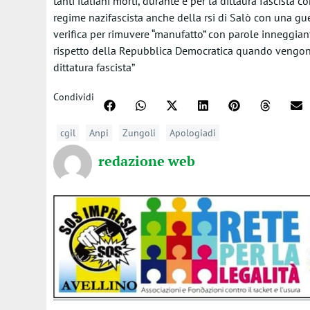
tanti italiani morti, durante e per la dittaura fascista c
regime nazifascista anche della rsi di Salò con una guer
verifica per rimuvere “manufatto” con parole inneggianti
rispetto della Repubblica Democratica quando vengono
dittatura fascista”
Condividi
cgil
Anpi
Zungoli
Apologiadi
redazione web