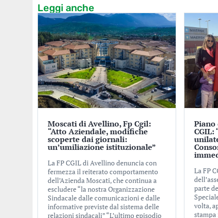
Leggi anche
Moscati di Avellino, Fp Cgil:
Piano 
“Atto Aziendale, modifiche
CGIL: 
scoperte dai giornali:
unilat
un’umiliazione istituzionale”
Conso
immed
La FP CGIL di Avellino denuncia con
La FP C
fermezza il reiterato comportamento
dell’ass
dell’Azienda Moscati, che continua a
parte de
escludere “la nostra Organizzazione
Special
Sindacale dalle comunicazioni e dalle
volta, 
informative previste dal sistema delle
stampa n
relazioni sindacali” “L’ultimo episodio