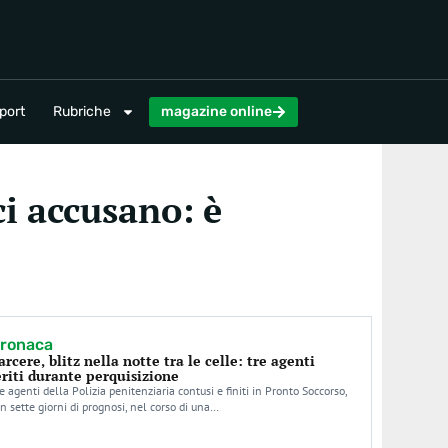
magazine online
port
Rubriche
magazine online
ci accusano: è
ronaca
arcere, blitz nella notte tra le celle: tre agenti
eriti durante perquisizione
e agenti della Polizia penitenziaria contusi e finiti in Pronto Soccorso,
n sette giorni di prognosi, nel corso di una…