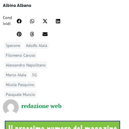
Albino Albano
Cond
ividi
Sperone
Adolfo Alaia
Filomeno Caruso
Alessandro Napolitano
Marco Alaia
5G
Nicola Pasquino
Pasquale Muccio
redazione web