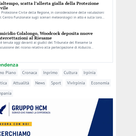
altempo, scatta l’allerta gialla della Protezione
ivile
 Protezione Civile della Regione, in considerazione delle valutazioni
l Centro Funzionale sugli scenari meteorologici in atto e sulla loro…
micidio Colalongo, Woodcock deposita nuove
ntercettazioni al Riesame
 è tenuta oggi davanti ai giudici del Tribunale del Riesame la
scussione del ricorso relativo alla partecipazione di Alduccio…
tendenza
mo Piano
Cronaca
Inprimo
Cultura
Irpinia
itica
Attualità
News
Sport
VivIrpinia
Economia
mpania