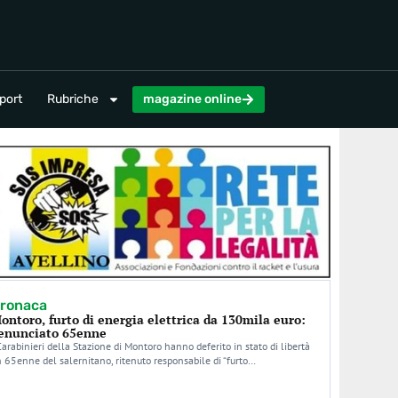
magazine online
port
Rubriche
magazine online
ronaca
ontoro, furto di energia elettrica da 130mila euro:
enunciato 65enne
Carabinieri della Stazione di Montoro hanno deferito in stato di libertà
 65enne del salernitano, ritenuto responsabile di “furto…