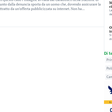
M
unto dalla denuncia sporta da un uomo che, dovendo assicurare la
c
ttratto da un’offerta pubblicizzata su internet. Non ha...
La
de
O
i
Si
di
Di 
Pri
Pol
Ca