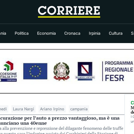
conomia
Cronaca
Irpinia
Cultura
Sport
Rubriche
nia
Politica
Economia
Cronaca
Irpinia
Cultura
S
C
M
edi
Laura Nargi
Ariano Irpino
campania
d
I 
icurazione per l’auto a prezzo vantaggioso, ma è una
un
denunciano una 40enne
ata alla prevenzione e repressione del dilagante fenomeno delle truffe
n questo caso l’indagine avviata dai Carabinieri della Stazione di