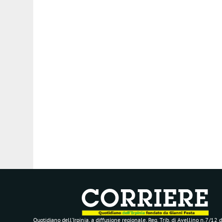
Quotidiano dell’Irpinia, a diffusione regionale. Reg. Trib. di Avellino n.7/12 d