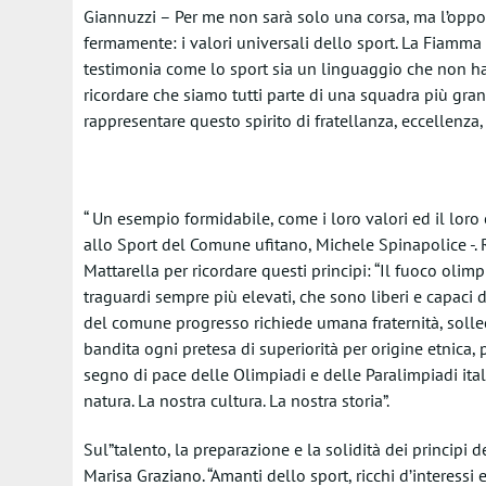
Giannuzzi – Per me non sarà solo una corsa, ma l’oppor
fermamente: i valori universali dello sport. La Fiamm
testimonia come lo sport sia un linguaggio che non ha 
ricordare che siamo tutti parte di una squadra più gr
rappresentare questo spirito di fratellanza, eccellenza,
“ Un esempio formidabile, come i loro valori ed il loro 
allo Sport del Comune ufitano, Michele Spinapolice -. 
Mattarella per ricordare questi principi: “Il fuoco oli
traguardi sempre più elevati, che sono liberi e capaci
del comune progresso richiede umana fraternità, sollec
bandita ogni pretesa di superiorità per origine etnica, p
segno di pace delle Olimpiadi e delle Paralimpiadi itali
natura. La nostra cultura. La nostra storia”.
Sul”talento, la preparazione e la solidità dei principi d
Marisa Graziano. “Amanti dello sport, ricchi d’interessi 