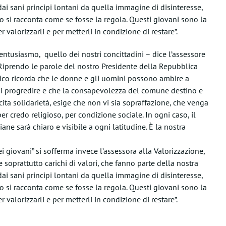
ai sani principi lontani da quella immagine di disinteresse,
 si racconta come se fosse la regola. Questi giovani sono la
valorizzarli e per metterli in condizione di restare”.
 entusiasmo, quello dei nostri concittadini – dice l’assessore
Riprendo le parole del nostro Presidente della Repubblica
mpico ricorda che le donne e gli uomini possono ambire a
 di progredire e che la consapevolezza del comune destino e
ita solidarietà, esige che non vi sia sopraffazione, che venga
er credo religioso, per condizione sociale. In ogni caso, il
ane sarà chiaro e visibile a ogni latitudine. È la nostra
ei giovani” si sofferma invece l’assessora alla Valorizzazione,
e soprattutto carichi di valori, che fanno parte della nostra
ai sani principi lontani da quella immagine di disinteresse,
 si racconta come se fosse la regola. Questi giovani sono la
valorizzarli e per metterli in condizione di restare”.