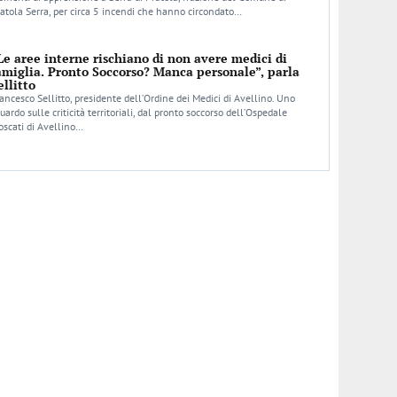
atola Serra, per circa 5 incendi che hanno circondato…
Le aree interne rischiano di non avere medici di
amiglia. Pronto Soccorso? Manca personale”, parla
ellitto
ancesco Sellitto, presidente dell’Ordine dei Medici di Avellino. Uno
uardo sulle criticità territoriali, dal pronto soccorso dell’Ospedale
scati di Avellino…