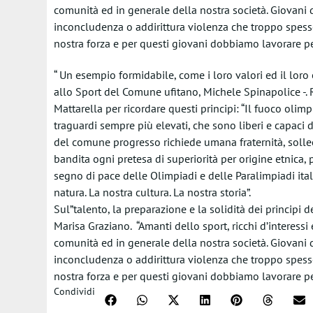
comunità ed in generale della nostra società. Giovani d
inconcludenza o addirittura violenza che troppo spesso
nostra forza e per questi giovani dobbiamo lavorare per 
“ Un esempio formidabile, come i loro valori ed il loro
allo Sport del Comune ufitano, Michele Spinapolice -. 
Mattarella per ricordare questi principi: “Il fuoco oli
traguardi sempre più elevati, che sono liberi e capaci
del comune progresso richiede umana fraternità, sollec
bandita ogni pretesa di superiorità per origine etnica, p
segno di pace delle Olimpiadi e delle Paralimpiadi itali
natura. La nostra cultura. La nostra storia”.
Sul”talento, la preparazione e la solidità dei principi d
Marisa Graziano. “Amanti dello sport, ricchi d’interessi 
comunità ed in generale della nostra società. Giovani d
inconcludenza o addirittura violenza che troppo spesso
nostra forza e per questi giovani dobbiamo lavorare per 
Condividi