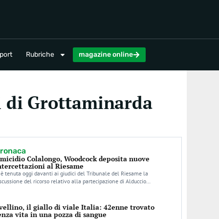
magazine online
port
Rubriche
magazine online
i di Grottaminarda
ronaca
micidio Colalongo, Woodcock deposita nuove
ntercettazioni al Riesame
 è tenuta oggi davanti ai giudici del Tribunale del Riesame la
scussione del ricorso relativo alla partecipazione di Alduccio…
vellino, il giallo di viale Italia: 42enne trovato
enza vita in una pozza di sangue