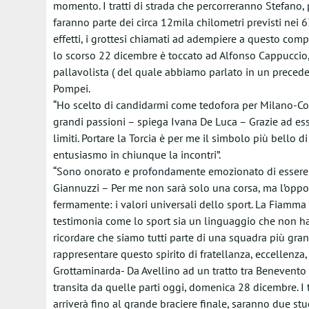
momento. I tratti di strada che percorreranno Stefano,
faranno parte dei circa 12mila chilometri previsti nei 6
effetti, i grottesi chiamati ad adempiere a questo compi
lo scorso 22 dicembre è toccato ad Alfonso Cappuccio
pallavolista ( del quale abbiamo parlato in un precedent
Pompei.
“Ho scelto di candidarmi come tedofora per Milano-Co
grandi passioni – spiega Ivana De Luca – Grazie ad ess
limiti. Portare la Torcia è per me il simbolo più bello d
entusiasmo in chiunque la incontri”.
“Sono onorato e profondamente emozionato di essere 
Giannuzzi – Per me non sarà solo una corsa, ma l’oppor
fermamente: i valori universali dello sport. La Fiamm
testimonia come lo sport sia un linguaggio che non ha 
ricordare che siamo tutti parte di una squadra più gr
rappresentare questo spirito di fratellanza, eccellenza,
Grottaminarda- Da Avellino ad un tratto tra Benevento 
transita da quelle parti oggi, domenica 28 dicembre. I t
arriverà fino al grande braciere finale, saranno due stu