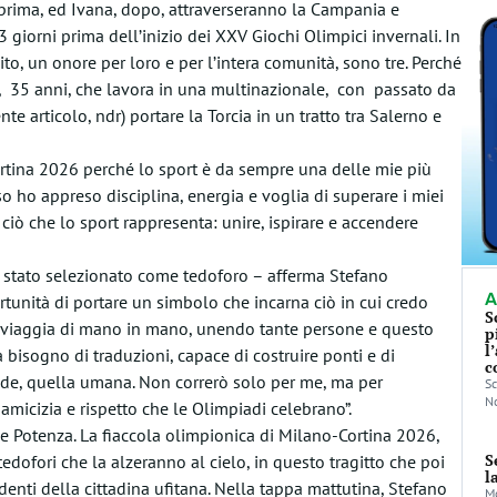
 prima, ed Ivana, dopo, attraverseranno la Campania e
3 giorni prima dell’inizio dei XXV Giochi Olimpici invernali. In
to, un onore per loro e per l’intera comunità, sono tre. Perché
, 35 anni, che lavora in una multinazionale, con passato da
e articolo, ndr) portare la Torcia in un tratto tra Salerno e
rtina 2026 perché lo sport è da sempre una delle mie più
o ho appreso disciplina, energia e voglia di superare i miei
i ciò che lo sport rappresenta: unire, ispirare e accendere
stato selezionato come tedoforo – afferma Stefano
A
tunità di portare un simbolo che incarna ciò in cui credo
S
a viaggia di mano in mano, unendo tante persone e questo
p
l
bisogno di traduzioni, capace di costruire ponti e di
c
ande, quella umana. Non correrò solo per me, ma per
Sc
No
 amicizia e rispetto che le Olimpiadi celebrano”.
e Potenza. La fiaccola olimpionica di Milano-Cortina 2026,
S
edofori che la alzeranno al cielo, in questo tragitto che poi
l
denti della cittadina ufitana. Nella tappa mattutina, Stefano
Mo