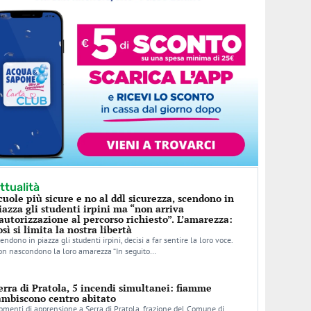
ttualità
cuole più sicure e no al ddl sicurezza, scendono in
iazza gli studenti irpini ma “non arriva
’autorizzazione al percorso richiesto”. L’amarezza:
osì si limita la nostra libertà
endono in piazza gli studenti irpini, decisi a far sentire la loro voce.
n nascondono la loro amarezza “In seguito…
erra di Pratola, 5 incendi simultanei: fiamme
ambiscono centro abitato
menti di apprensione a Serra di Pratola, frazione del Comune di