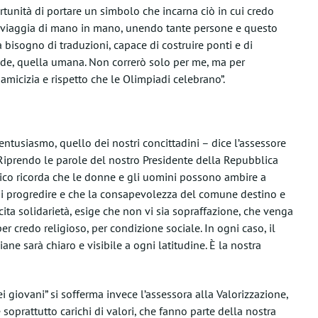
tunità di portare un simbolo che incarna ciò in cui credo
a viaggia di mano in mano, unendo tante persone e questo
bisogno di traduzioni, capace di costruire ponti e di
ande, quella umana. Non correrò solo per me, ma per
 amicizia e rispetto che le Olimpiadi celebrano”.
entusiasmo, quello dei nostri concittadini – dice l’assessore
Riprendo le parole del nostro Presidente della Repubblica
mpico ricorda che le donne e gli uomini possono ambire a
 di progredire e che la consapevolezza del comune destino e
ita solidarietà, esige che non vi sia sopraffazione, che venga
er credo religioso, per condizione sociale. In ogni caso, il
ane sarà chiaro e visibile a ogni latitudine. È la nostra
ei giovani” si sofferma invece l’assessora alla Valorizzazione,
e soprattutto carichi di valori, che fanno parte della nostra