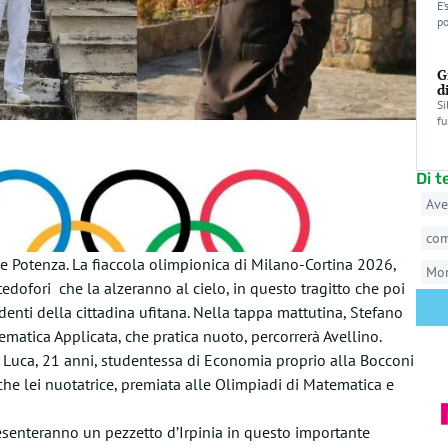
E’
po
G
d
Si
fu
Di 
Ave
co
e Potenza. La fiaccola olimpionica di Milano-Cortina 2026,
Mo
edofori che la alzeranno al cielo, in questo tragitto che poi
denti della cittadina ufitana. Nella tappa mattutina, Stefano
ematica Applicata, che pratica nuoto, percorrerà Avellino.
e Luca, 21 anni, studentessa di Economia proprio alla Bocconi
che lei nuotatrice, premiata alle Olimpiadi di Matematica e
esenteranno un pezzetto d’Irpinia in questo importante