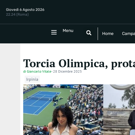
Giovedì 6 Agosto 2026
22.24 (Roma)
Menu
Menu
Home
Campania
Politica
E
Home
Campa
Torcia Olimpica, prot
di
Giancarlo Vitale
-
28 Dicembre 2025
Irpinia