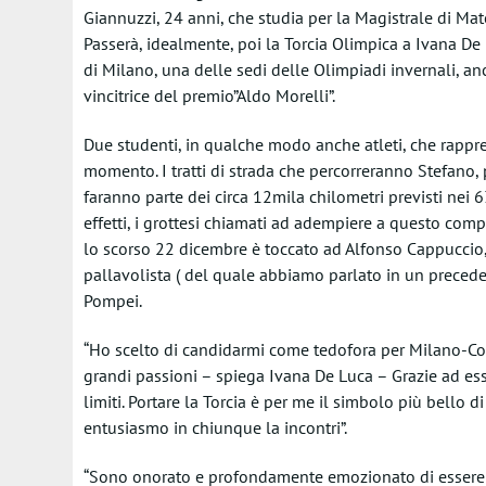
Giannuzzi, 24 anni, che studia per la Magistrale di Mat
Passerà, idealmente, poi la Torcia Olimpica a Ivana De
di Milano, una delle sedi delle Olimpiadi invernali, an
vincitrice del premio”Aldo Morelli”.
Due studenti, in qualche modo anche atleti, che rappr
momento. I tratti di strada che percorreranno Stefano,
faranno parte dei circa 12mila chilometri previsti nei 6
effetti, i grottesi chiamati ad adempiere a questo compi
lo scorso 22 dicembre è toccato ad Alfonso Cappuccio,
pallavolista ( del quale abbiamo parlato in un precedent
Pompei.
“Ho scelto di candidarmi come tedofora per Milano-Co
grandi passioni – spiega Ivana De Luca – Grazie ad ess
limiti. Portare la Torcia è per me il simbolo più bello d
entusiasmo in chiunque la incontri”.
“Sono onorato e profondamente emozionato di essere 