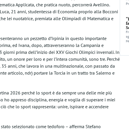
Pr
ematica Applicata, che pratica nuoto, percorrerà Avellino.
 Luca, 21 anni, studentessa di Economia proprio alla Bocconi
che lei nuotatrice, premiata alle Olimpiadi di Matematica e
“
f
S
Fr
sg
esenteranno un pezzetto d’Irpinia in questo importante
Mo
 prima, ed Ivana, dopo, attraverseranno la Campania e
3 giorni prima dell’inizio dei XXV Giochi Olimpici invernali. In
to, un onore per loro e per l’intera comunità, sono tre. Perché
 35 anni, che lavora in una multinazionale, con passato da
e articolo, ndr) portare la Torcia in un tratto tra Salerno e
rtina 2026 perché lo sport è da sempre una delle mie più
o ho appreso disciplina, energia e voglia di superare i miei
i ciò che lo sport rappresenta: unire, ispirare e accendere
stato selezionato come tedoforo – afferma Stefano