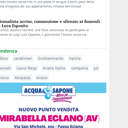
stato trovato senza vita in una pozza di sangue, a pochi passi dalla
rta d’ingresso del suo appartamento, rimasta semichiusa….
iornalista ucciso, commozione e silenzio ai funerali
i Luca Esposito
lenzio, dolore e lacrime: una folla commossa ha partecipato ai
nerali di Luigi ‘Luca’ Esposito, il giornalista 53enne ucciso tra…
tendenza
llino
carabinieri
Grottaminarda
irpinia
munedi
Laura Nargi
Ariano Irpino
campania
pd
ntoro
Atripalda
Ariano