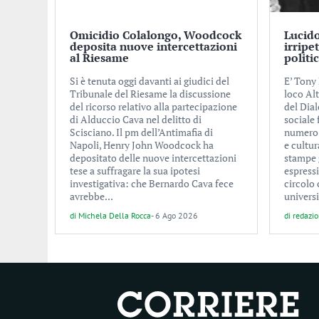
Omicidio Colalongo, Woodcock
Lucido
deposita nuove intercettazioni
irripe
al Riesame
politi
Si è tenuta oggi davanti ai giudici del
E’ Tony 
Tribunale del Riesame la discussione
loco Alt
del ricorso relativo alla partecipazione
del Dial
di Alduccio Cava nel delitto di
sociale
Scisciano. Il pm dell’Antimafia di
numero d
Napoli, Henry John Woodcock ha
e cultur
depositato delle nuove intercettazioni
stampe 
tese a suffragare la sua ipotesi
espress
investigativa: che Bernardo Cava fece
circolo 
avrebbe...
universi
di
Michela Della Rocca
-
6 Ago 2026
di
redazi