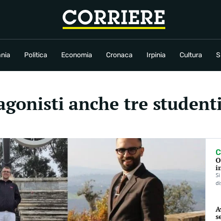
conomia
Cronaca
Irpinia
Cultura
Sport
Rubriche
nia
Politica
Economia
Cronaca
Irpinia
Cultura
S
agonisti anche tre student
C
O
i
Si
di
A
s