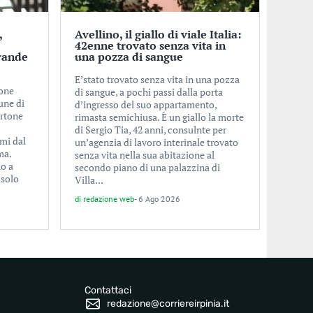
,
Avellino, il giallo di viale Italia:
o
42enne trovato senza vita in
rande
una pozza di sangue
E’stato trovato senza vita in una pozza
ione
di sangue, a pochi passi dalla porta
une di
d’ingresso del suo appartamento,
ertone
rimasta semichiusa. È un giallo la morte
di Sergio Tia, 42 anni, consulnte per
imi dal
un’agenzia di lavoro interinale trovato
ma.
senza vita nella sua abitazione al
lo a
secondo piano di una palazzina di
 solo
Villa...
di
redazione web
-
6 Ago 2026
Contattaci
redazione@corriereirpinia.it