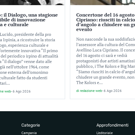
: il Dialogo, una stagione
Concertone del 16 agosto
tibile di innovazione
Cipriano: riusciti in calci
ca e culturale
d’angolo a chiudere un g
evento
Lucido, presidente della pro
Non nasconde la sua soddisfaz
a Irpinia, a ricostruire la storia
l’assessore alla cultura del Com
ogo, esperienza culturale e
Avellino Luca Cipriano. Il conc
 fortemente innovativa “Il primo
del 16 agosto ci sarà e vedrà
el periodico irpino di attualità
protagonisti due artisti amatiss
a “il dialogo” venne dato alle
pubblico, i The Kolors e Big Ma
già nell’ottobre 1964, come
“Siamo riusciti in calcio d’ango
ione esterna dell’omonimo
chiudere un grande evento, non
culturale fatto da studenti
The Kolors e...
tari...
di
redazione web
-
6 Ago 2026
one web
-
6 Ago 2026
Categorie
Approfondimenti
Campania
L’editoriale