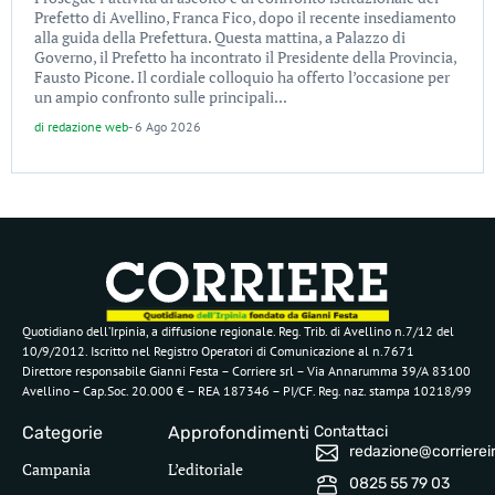
Prefetto di Avellino, Franca Fico, dopo il recente insediamento
alla guida della Prefettura. Questa mattina, a Palazzo di
Governo, il Prefetto ha incontrato il Presidente della Provincia,
Fausto Picone. Il cordiale colloquio ha offerto l’occasione per
un ampio confronto sulle principali...
di
redazione web
-
6 Ago 2026
Quotidiano dell’Irpinia, a diffusione regionale. Reg. Trib. di Avellino n.7/12 del
10/9/2012. Iscritto nel Registro Operatori di Comunicazione al n.7671
Direttore responsabile Gianni Festa – Corriere srl – Via Annarumma 39/A 83100
Avellino – Cap.Soc. 20.000 € – REA 187346 – PI/CF. Reg. naz. stampa 10218/99
Categorie
Approfondimenti
Contattaci
redazione@corriereirp
Campania
L’editoriale
0825 55 79 03