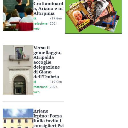
Grottaminard
a, Ariano e in
Altirpinia
di
-
19 Gen
redazione
2024
web
Verso il
gemellaggio,
Atripalda
accoglie
delegazione
di Giano
dell’Umbria
di
-
19 Gen
redazione
2024
web
Ariano
Irpino: Forza
Italia invita i
consiglieri Psi