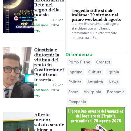
Rete nel
segno della
Tragedia sulle strade
poesia
italiane: 39 vittime nel
primo weekend di agosto
di
-
19 Gen
Il primo fine settimana di agosto
redazione
2024
si è chiuso con un bilancio
web
drammatico sulla rete stradale
italiana: tra il 31…
Giustizia e
dintorni: la
Di tendenza
vittima del
Primo Piano
Cronaca
reato in
Costituzione?
Inprimo
Cultura
Irpinia
Più di una
fesseria.
Politica
Attualità
News
di
-
19 Gen
redazione
2024
Sport
VivIrpinia
Economia
web
Campania
Allerta
meteo:
sabato scuole
chiuse a