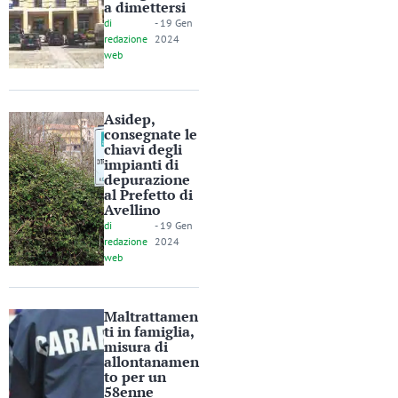
a dimettersi
di
-
19 Gen
redazione
2024
web
Asidep,
consegnate le
chiavi degli
impianti di
depurazione
al Prefetto di
Avellino
di
-
19 Gen
redazione
2024
web
Maltrattamen
ti in famiglia,
misura di
allontanamen
to per un
58enne