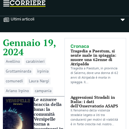
Ultimi articoli
Gennaio 19,
Cronaca
2024
Tragedia a Paestum, si
sente male in spiaggia:
muore una 62enne di
Avellino
carabinieri
Atripalda
Tragedia a Paestum, in provincia
Grottaminarda
irpinia
di Salerno, dove una donna di 62
anni di Atripalda è morta in
comunedi
Laura Nargi
spiaggia. Il…
Ariano Irpino
campania
Aggressioni Stradali in
Le azzurre
Italia: i dati
braccia della
dell’Osservatorio ASAPS
luna: la
Il fenomeno della violenza
comunità
stradale legato a liti tra
Versipelle
conducenti per motivi di viabilità
torna a
è in forte crescita nel nostro…
incontrarsi in