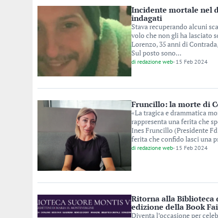
Incidente mortale nel d
indagati
Stava recuperando alcuni scat
volo che non gli ha lasciato s
Lorenzo, 35 anni di Contrada
Sul posto sono...
di
redazione web
-
15 Feb 2024
Fruncillo: la morte di C
«La tragica e drammatica mort
rappresenta una ferita che spe
Ines Fruncillo (Presidente Fd
ferita che confido lasci una p
di
redazione web
-
15 Feb 2024
Ritorna alla Biblioteca
edizione della Book Fai
Diventa l’occasione per celeb