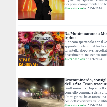
dei primi complimenti che ho 
di
redazione web
-
15 Feb 2024
Da Montemarano a Monte
irpino
E’ ancora spettacolo con il Ca
appuntamento con il tradizion
tarantella, dopo aver ascolta
divertimento, nel centro stori
di
redazione web
-
15 Feb 2024
Grottaminarda, consigli
dell’Ufita. “Non trascu
Grottaminarda. Dopo quello s
consiglio comunale della citt
ultimi giorni, ha assunto una 
cosidetta”vertenza valle Ufita”
di
redazione web
-
15 Feb 2024