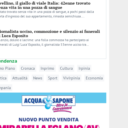
vellino, il giallo di viale Italia: 42enne trovato
enza vita in una pozza di sangue
stato trovato senza vita in una pozza di sangue, a pochi passi dalla
rta d’ingresso del suo appartamento, rimasta semichiusa….
iornalista ucciso, commozione e silenzio ai funerali
i Luca Esposito
lenzio, dolore e lacrime: una folla commossa ha partecipato ai
nerali di Luigi ‘Luca’ Esposito, il giornalista 53enne ucciso tra…
tendenza
mo Piano
Cronaca
Inprimo
Cultura
Irpinia
itica
Attualità
News
Sport
VivIrpinia
Economia
mpania