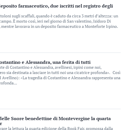
eposito farmaceutico, due iscritti nel registro degli
oloni sugli scaffali, quando è caduto da circa 3 metri d’altezza: un
campo. È morto così, ieri nel giorno di San valentino, Isidoro Di
, mentre lavorava in un deposito farmaceutico a Monteforte Irpino.
ostantino e Alessandra, una ferita di tutti
e di Costantino e Alessandra, avellinesi, irpini come noi,
ro sia destinata a lasciare in tutti noi una cicatrice profonda». Così
I Avellino): «La tragedia di Costantino e Alessandra rappresenta una
rofonda...
 delle Suore benedettine di Montevergine la quarta
r
rare la lettura la quarta edizione della Book Fair, promossa dalla