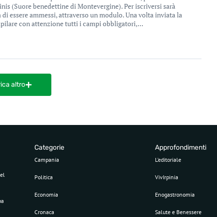
nis (Suore benedettine di Montevergine). Per iscriversi sarà
ta di essere ammessi, attraverso un modulo. Una volta inviata la
ilare con attenzione tutti i campi obbligatori,...
ica altro
Categorie
Approfondimenti
Campania
L’editoriale
el
Politica
VivIrpinia
Economia
Enogastronomia
pa
Cronaca
Salute e Benessere