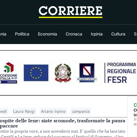
conomia
Cronaca
Irpinia
Cultura
Sport
Rubriche
nia
Politica
Economia
Cronaca
Irpinia
Cultura
S
C
O
edi
Laura Nargi
Ariano Irpino
campania
i
Si
ospite delle Iene: siate scomode, trasformate la paura
di
spaccare
ntire la propria voce, a non arrendersi mai. E’ quello che ha lanciato
Gentili e Le Iene, reduce dal successo al festival di Sanremo. «Uno