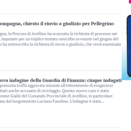
compagna, chiesto il rinvio a giudizio per Pellegrino
gna, la Procura di Avellino ha avanzato la richiesta di processo nei
i, imputato per un triplice tentato omicidio avvenuto nel giugno del
o ha sottoscritto la richiesta di rinvio a giudizio, che verrà esaminata
uova indagine della Guardia di Finanza: cinque indagati
presunta truffa aggravata mirante all’ottenimento di erogazioni
tati anche accusato di riciclaggio. Questo nuovo caso è stato
iamme Gialle del Comando Provinciale di Avellino, in particolare
ta dal luogotenente Luciano Fasolino. L’indagine è stata...