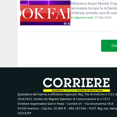
Biblioteca Suore Montis Virgi
necessario inviare la richies
richiesta, avendo cura di comp
di
redazione web
-
15 Feb 2024
Car
Quotidiano dell’Irpinia, a diffusione regionale. Reg. Trib. di Avellino n.7/12 d
10/9/2012. Iscritto nel Registro Operatori di Comunicazione al n.7671
Direttore responsabile Gianni Festa – Corriere srl – Via Annarumma 39/A
83100 Avellino – Cap.Soc. 20.000 € – REA 187346 – PI/CF. Reg. naz. stam
10218/99