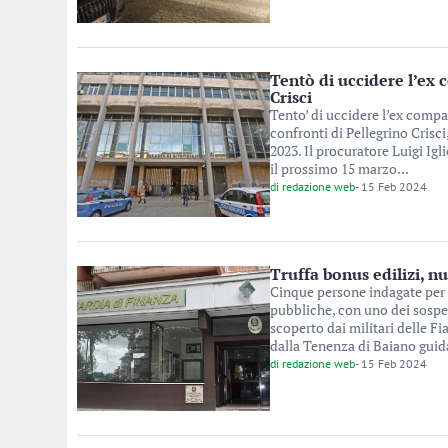
Tentò di uccidere l’ex 
Crisci
Tento’ di uccidere l’ex compa
confronti di Pellegrino Crisc
2023. Il procuratore Luigi Igli
il prossimo 15 marzo...
di
redazione web
-
15 Feb 2024
Truffa bonus edilizi, n
Cinque persone indagate per 
pubbliche, con uno dei sospet
scoperto dai militari delle F
dalla Tenenza di Baiano guida
di
redazione web
-
15 Feb 2024