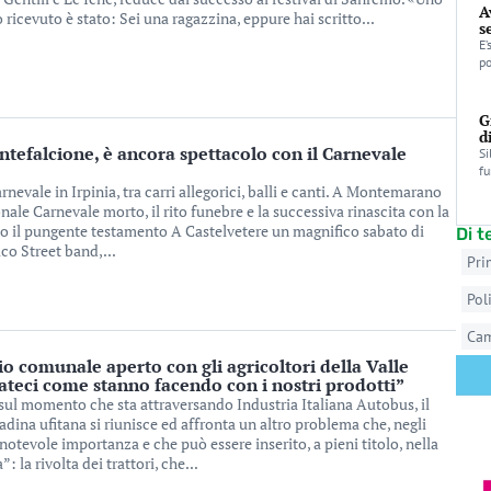
A
ricevuto è stato: Sei una ragazzina, eppure hai scritto...
s
E’
po
G
d
falcione, è ancora spettacolo con il Carnevale
Si
fu
rnevale in Irpinia, tra carri allegorici, balli e canti. A Montemarano
ale Carnevale morto, il rito funebre e la successiva rinascita con la
to il pungente testamento A Castelvetere un magnifico sabato di
Di 
co Street band,...
Pri
Pol
Ca
o comunale aperto con gli agricoltori della Valle
rateci come stanno facendo con i nostri prodotti”
ul momento che sta attraversando Industria Italiana Autobus, il
adina ufitana si riunisce ed affronta un altro problema che, negli
notevole importanza e che può essere inserito, a pieni titolo, nella
: la rivolta dei trattori, che...