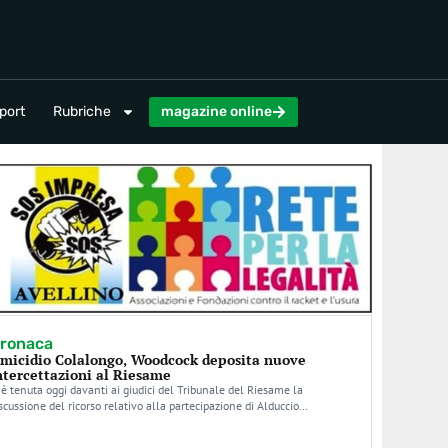
magazine online
port
Rubriche
magazine online
ronaca
micidio Colalongo, Woodcock deposita nuove
ntercettazioni al Riesame
 è tenuta oggi davanti ai giudici del Tribunale del Riesame la
scussione del ricorso relativo alla partecipazione di Alduccio…