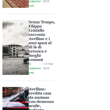
redazione
2025
web
Senza Tempo,
Filippo
Cristallo
racconta
Avellino e i
suoi spazi al
di là di
retorica e
luoghi
comuni
di
-
13 Nov
redazione
2025
web
Avellino:
eredita casa
da anziano
con demenza
senile,
badante