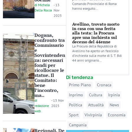
Comando Provinciale di Roma
di
Michela
-
13
hanno eseguito…
Della Rocca
Nov
2025
Avellino, trovato morto
in casa con una ferita
alla testa: la Procura
Dogana,
apre una inchiesta sul
confronto tra
decesso del 44enne
Commissario
La Procura della Repubblica di
e
Avellino ha aperto un fascicolo
Sovrintenden
d’inchiesta sulla morte di S. T. Bdi
za: necessari
44 anni originario…
fondi per
ricollocare le
statue. Il
Di tendenza
Comitato:
bene
Primo Piano
Cronaca
l’incontro,
ma..
Inprimo
Cultura
Irpinia
di
-
13 Nov
Politica
Attualità
News
redazione
2025
web
Sport
VivIrpinia
Economia
Campania
Regionali, De