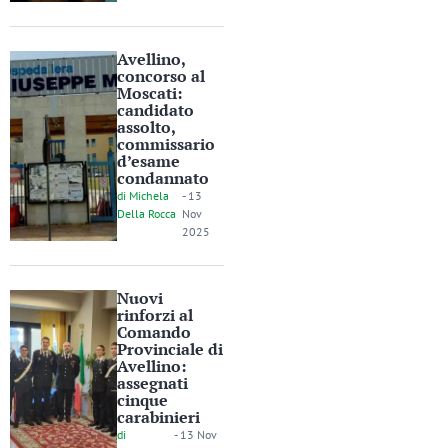
Avellino,
concorso al
Moscati:
candidato
assolto,
commissario
d’esame
condannato
di
Michela
-
13
Della Rocca
Nov
2025
Nuovi
rinforzi al
Comando
Provinciale di
Avellino:
assegnati
cinque
carabinieri
di
-
13 Nov