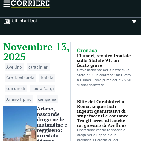
Ultimi articoli
Novembre 13,
Cronaca
2025
Flumeri, scontro frontale
sulla Statale 91: un
ferito grave
Avellino
carabinieri
Grave incidente nella notte sulla
Statale 91, in contrada San Pietro,
Grottaminarda
irpinia
a Flumeri. Poco prima delle 23.30
si sono scontrate…
comunedi
Laura Nargi
Ariano Irpino
campania
Blitz dei Carabinieri a
Roma: sequestrati
Ariano,
ingenti quantitativi di
nasconde
stupefacenti e contante.
droga nelle
Tra gli arrestati anche
mutandine e
un giovane di Avellino
reggiseno:
Operazione contro lo spaccio di
arrestata
droga nella Capitale e in
66enne
provincia. I Carabinieri del