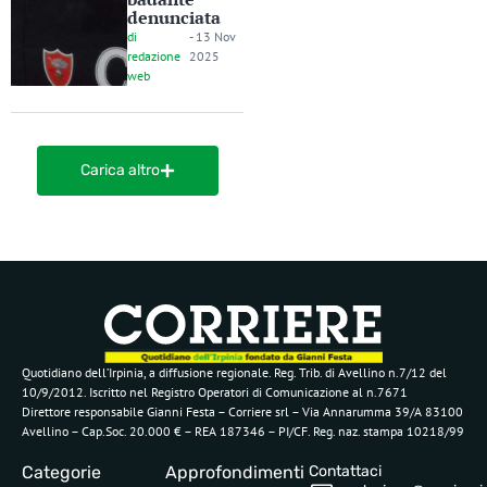
denunciata
di
-
13 Nov
redazione
2025
web
Carica altro
Quotidiano dell’Irpinia, a diffusione regionale. Reg. Trib. di Avellino n.7/12 del
10/9/2012. Iscritto nel Registro Operatori di Comunicazione al n.7671
Direttore responsabile Gianni Festa – Corriere srl – Via Annarumma 39/A 83100
Avellino – Cap.Soc. 20.000 € – REA 187346 – PI/CF. Reg. naz. stampa 10218/99
Categorie
Approfondimenti
Contattaci