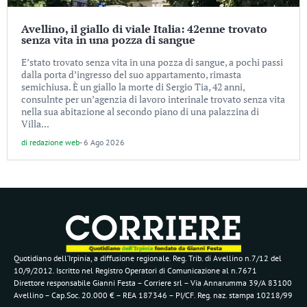
Avellino, il giallo di viale Italia: 42enne trovato
senza vita in una pozza di sangue
E’stato trovato senza vita in una pozza di sangue, a pochi passi
dalla porta d’ingresso del suo appartamento, rimasta
semichiusa. È un giallo la morte di Sergio Tia, 42 anni,
consulnte per un’agenzia di lavoro interinale trovato senza vita
nella sua abitazione al secondo piano di una palazzina di
Villa...
di
redazione web
-
6 Ago 2026
Quotidiano dell’Irpinia, a diffusione regionale. Reg. Trib. di Avellino n.7/12 del
10/9/2012. Iscritto nel Registro Operatori di Comunicazione al n.7671
Direttore responsabile Gianni Festa – Corriere srl – Via Annarumma 39/A 83100
Avellino – Cap.Soc. 20.000 € – REA 187346 – PI/CF. Reg. naz. stampa 10218/99