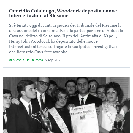
Omicidio Colalongo, Woodcock deposita nuove
intercettazioni al Riesame
Si è tenuta oggi davanti ai giudici del Tribunale del Riesame la
discussione del ricorso relativo alla partecipazione di Alduccio
Cava nel delitto di Scisciano. Il pm dell’Antimafia di Napoli,
Henry John Woodcock ha depositato delle nuove
intercettazioni tese a suffragare la sua ipotesi investigativa:
che Bernardo Cava fece avrebbe...
di
Michela Della Rocca
-
6 Ago 2026