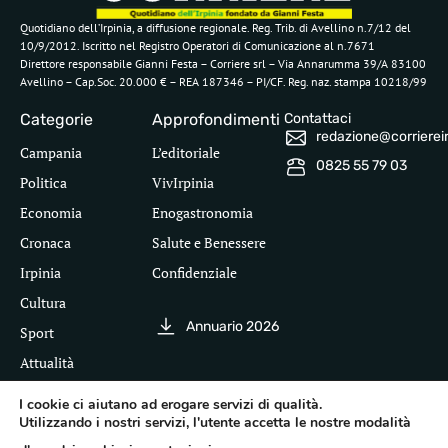
Quotidiano dell’Irpinia, a diffusione regionale. Reg. Trib. di Avellino n.7/12 del
10/9/2012. Iscritto nel Registro Operatori di Comunicazione al n.7671
Direttore responsabile Gianni Festa – Corriere srl – Via Annarumma 39/A 83100
Avellino – Cap.Soc. 20.000 € – REA 187346 – PI/CF. Reg. naz. stampa 10218/99
Categorie
Approfondimenti
Contattaci
redazione@corriereirp
Campania
L’editoriale
0825 55 79 03
Politica
VivIrpinia
Economia
Enogastronomia
Cronaca
Salute e Benessere
Irpinia
Confidenziale
Cultura
Annuario 2026
Sport
Attualità
I cookie ci aiutano ad erogare servizi di qualità.
Utilizzando i nostri servizi, l'utente accetta le nostre modalità
Segui il Corriere dell'Irpinia