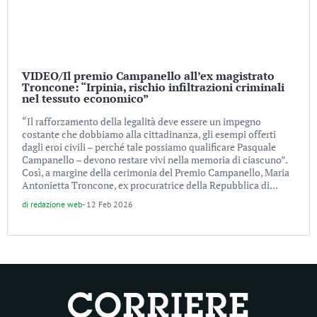
VIDEO/Il premio Campanello all’ex magistrato
Troncone: “Irpinia, rischio infiltrazioni criminali
nel tessuto economico”
“Il rafforzamento della legalità deve essere un impegno
costante che dobbiamo alla cittadinanza, gli esempi offerti
dagli eroi civili – perché tale possiamo qualificare Pasquale
Campanello – devono restare vivi nella memoria di ciascuno”.
Così, a margine della cerimonia del Premio Campanello, Maria
Antonietta Troncone, ex procuratrice della Repubblica di...
di
redazione web
-
12 Feb 2026