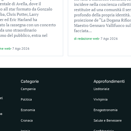
tale di Avella, dove il
incidere nella coscienza colletti
to all star formato da Gonzalo
restituire ad una comunità il se
a, Chris Potter, Larry
profondo della propria identità.
er ed Eric Harland ha
proiezione de “La Dogana Rifior
ato la rassegna con un concerto
Maestro Gennaro Vallifuoco sul
 da uno straordinario
facciata...
smo del pubblico, entra nel
di
redazione web
-
7 Ago 2026
one web
-
7 Ago 2026
Categorie
Approfondimenti
Campania
L’editoriale
el
Politica
VivIrpinia
Economia
Enogastronomia
pa
Cronaca
Salute e Benessere
Irpinia
Confidenziale