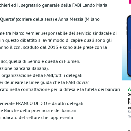
ieri ed il segretario generale della FABI Lando Maria
a Querze’ (corriere della sera) e Anna Messia (Milano
e tra Marco Vernieri,responsabile del servizio sindacale di
in questo dibattito si avra’ modo di capire quali sono gli
anno il ccnl scaduto dal 2013 e sono alle prese con la
 Bcc,quella di Serino e quella di Flumeri.
zione bancaria italiana).
i organizzazione della FABI,tutti i delegati
er delineare le linee guida che la FABI dovra’
ato nella contrattazione per la difesa e la tutela dei bancari
A
S
p
l
 generale FRANCO DI DIO e da altri delegati
c
le Banche della provincia e dei bancari
Sc
No
 sindacato del settore che rappresenta