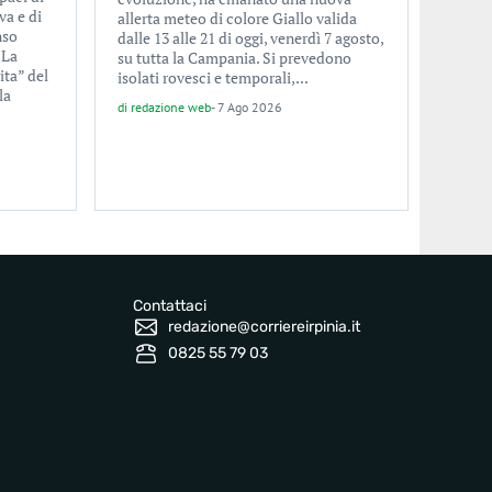
va e di
allerta meteo di colore Giallo valida
nso
dalle 13 alle 21 di oggi, venerdì 7 agosto,
 La
su tutta la Campania. Si prevedono
ita” del
isolati rovesci e temporali,...
la
di
redazione web
-
7 Ago 2026
Contattaci
redazione@corriereirpinia.it
0825 55 79 03