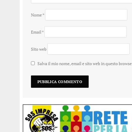
Nome
*
Email
*
Sito web
Salva il mio nome, email e sito web in questo brows