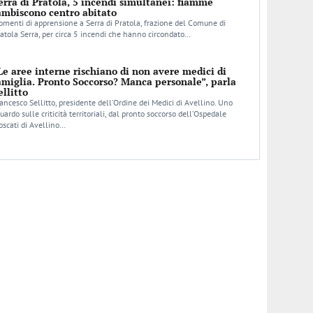
erra di Pratola, 5 incendi simultanei: fiamme
ambiscono centro abitato
menti di apprensione a Serra di Pratola, frazione del Comune di
atola Serra, per circa 5 incendi che hanno circondato…
Le aree interne rischiano di non avere medici di
amiglia. Pronto Soccorso? Manca personale”, parla
ellitto
ancesco Sellitto, presidente dell’Ordine dei Medici di Avellino. Uno
uardo sulle criticità territoriali, dal pronto soccorso dell’Ospedale
scati di Avellino…