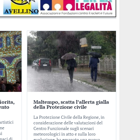
iorita,
Maltempo, scatta l’allerta gialla
ento
della Protezione civile
La Protezione Civile della Regione, in
rtistici
considerazione delle valutazioni del
one
Centro Funzionale sugli scenari
si
meteorologici in atto e sulla loro
paci di
evoluzione, ha emanato una nuova