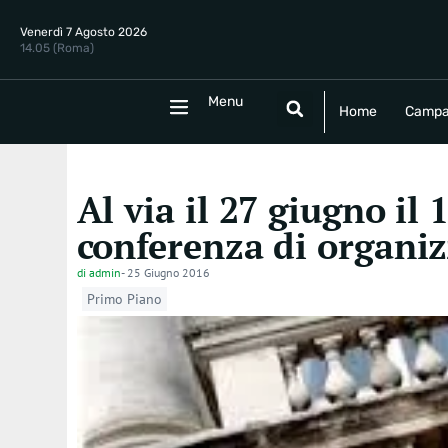
Venerdì 7 Agosto 2026
14.05 (Roma)
Menu
Menu
Home
Campania
Politica
E
Home
Campa
Al via il 27 giugno il
conferenza di organi
di
admin
-
25 Giugno 2016
Primo Piano