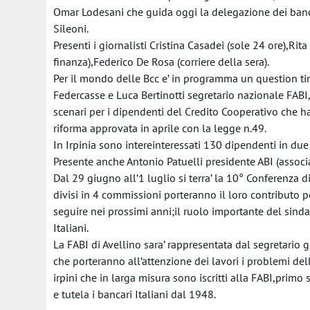
Omar Lodesani che guida oggi la delegazione dei banch
Sileoni.
Presenti i giornalisti Cristina Casadei (sole 24 ore),Rit
finanza),Federico De Rosa (corriere della sera).
Per il mondo delle Bcc e’ in programma un question tim
Federcasse e Luca Bertinotti segretario nazionale FABI,
scenari per i dipendenti del Credito Cooperativo che h
riforma approvata in aprile con la legge n.49.
In Irpinia sono intereinteressati 130 dipendenti in due
Presente anche Antonio Patuelli presidente ABI (associa
Dal 29 giugno all’1 luglio si terra’ la 10° Conferenza d
divisi in 4 commissioni porteranno il loro contributo p
seguire nei prossimi anni;il ruolo importante del sindac
Italiani.
La FABI di Avellino sara’ rappresentata dal segretario
che porteranno all’attenzione dei lavori i problemi del
irpini che in larga misura sono iscritti alla FABI,primo
e tutela i bancari Italiani dal 1948.