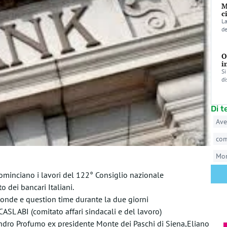
M
c
La
de
O
i
Si
di
Di 
Ave
co
Mo
ominciano i lavori del 122° Consiglio nazionale
o dei bancari Italiani.
tonde e question time durante la due giorni
 CASL ABI (comitato affari sindacali e del lavoro)
ndro Profumo ex presidente Monte dei Paschi di Siena,Eliano