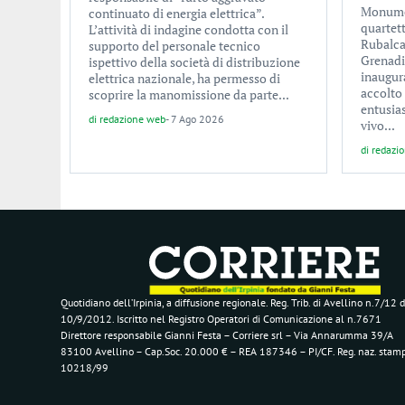
Monumen
continuato di energia elettrica”.
quartet
L’attività di indagine condotta con il
Rubalcab
supporto del personale tecnico
Grenadi
ispettivo della società di distribuzione
inaugur
elettrica nazionale, ha permesso di
accolto
scoprire la manomissione da parte...
entusia
di
redazione web
-
7 Ago 2026
vivo...
di
redazi
Quotidiano dell’Irpinia, a diffusione regionale. Reg. Trib. di Avellino n.7/12 d
10/9/2012. Iscritto nel Registro Operatori di Comunicazione al n.7671
Direttore responsabile Gianni Festa – Corriere srl – Via Annarumma 39/A
83100 Avellino – Cap.Soc. 20.000 € – REA 187346 – PI/CF. Reg. naz. stam
10218/99