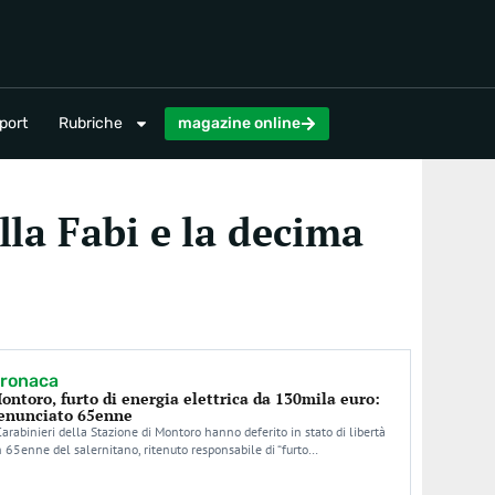
magazine online
port
Rubriche
magazine online
ella Fabi e la decima
ronaca
ontoro, furto di energia elettrica da 130mila euro:
enunciato 65enne
Carabinieri della Stazione di Montoro hanno deferito in stato di libertà
 65enne del salernitano, ritenuto responsabile di “furto…