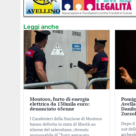
Leggi anche
Montoro, furto di energia
Pomigl
elettrica da 130mila euro:
Avella
denunciato 65enne
Danilo
Zurzo
I Carabinieri della Stazione di Montoro
Dopo il
hanno deferito in stato di libertà un
out dell
65enne del salernitano, ritenuto
archeol
responsabile di “furto aggravato