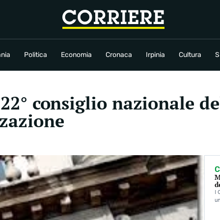
conomia
Cronaca
Irpinia
Cultura
Sport
Rubriche
nia
Politica
Economia
Cronaca
Irpinia
Cultura
S
 122° consiglio nazionale d
zzazione
C
M
d
I 
un