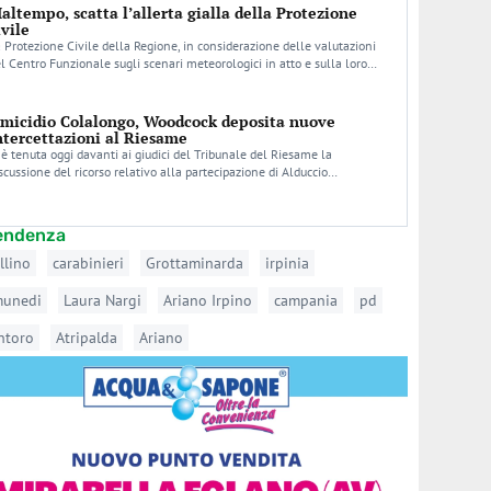
altempo, scatta l’allerta gialla della Protezione
ivile
 Protezione Civile della Regione, in considerazione delle valutazioni
l Centro Funzionale sugli scenari meteorologici in atto e sulla loro…
micidio Colalongo, Woodcock deposita nuove
ntercettazioni al Riesame
 è tenuta oggi davanti ai giudici del Tribunale del Riesame la
scussione del ricorso relativo alla partecipazione di Alduccio…
tendenza
llino
carabinieri
Grottaminarda
irpinia
munedi
Laura Nargi
Ariano Irpino
campania
pd
ntoro
Atripalda
Ariano