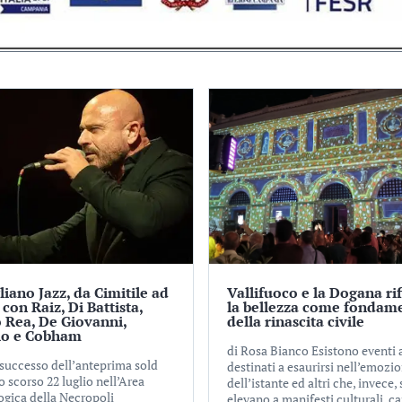
iano Jazz, da Cimitile ad
Vallifuoco e la Dogana rif
 con Raiz, Di Battista,
la bellezza come fondam
 Rea, De Giovanni,
della rinascita civile
lo e Cobham
di Rosa Bianco Esistono eventi a
 successo dell’anteprima sold
destinati a esaurirsi nell’emozi
o scorso 22 luglio nell’Area
dell’istante ed altri che, invece, 
ogica della Necropoli
elevano a manifesti culturali, ca