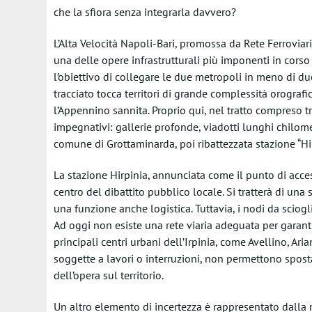
che la sfiora senza integrarla davvero?
L’Alta Velocità Napoli-Bari, promossa da Rete Ferroviar
una delle opere infrastrutturali più imponenti in corso 
l’obiettivo di collegare le due metropoli in meno di du
tracciato tocca territori di grande complessità orograf
l’Appennino sannita. Proprio qui, nel tratto compreso tr
impegnativi: gallerie profonde, viadotti lunghi chilome
comune di Grottaminarda, poi ribattezzata stazione “Hir
La stazione Hirpinia, annunciata come il punto di accesso
centro del dibattito pubblico locale. Si tratterà di una
una funzione anche logistica. Tuttavia, i nodi da sciogl
Ad oggi non esiste una rete viaria adeguata per garantir
principali centri urbani dell’Irpinia, come Avellino, Aria
soggette a lavori o interruzioni, non permettono spost
dell’opera sul territorio.
Un altro elemento di incertezza è rappresentato dalla 