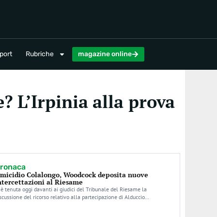
magazine online
port
Rubriche
magazine online
e? L’Irpinia alla prova
ronaca
micidio Colalongo, Woodcock deposita nuove
ntercettazioni al Riesame
 è tenuta oggi davanti ai giudici del Tribunale del Riesame la
scussione del ricorso relativo alla partecipazione di Alduccio…