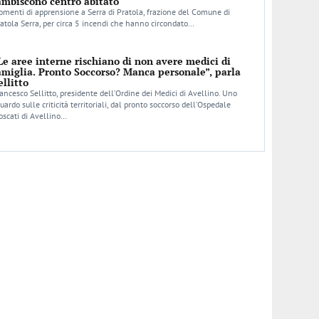
ambiscono centro abitato
menti di apprensione a Serra di Pratola, frazione del Comune di
atola Serra, per circa 5 incendi che hanno circondato…
Le aree interne rischiano di non avere medici di
amiglia. Pronto Soccorso? Manca personale”, parla
ellitto
ancesco Sellitto, presidente dell’Ordine dei Medici di Avellino. Uno
uardo sulle criticità territoriali, dal pronto soccorso dell’Ospedale
scati di Avellino…