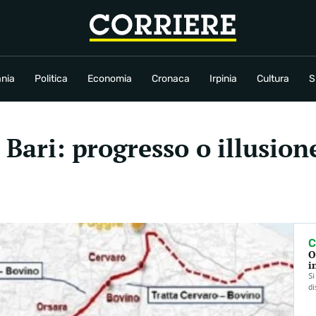
conomia
Cronaca
Irpinia
Cultura
Sport
Rubriche
nia
Politica
Economia
Cronaca
Irpinia
Cultura
S
 Bari: progresso o illusion
C
O
i
Si
di