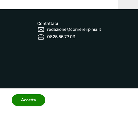
Contattaci
redazione@corriereirpinia.it
0825 55 79 03
Accetta
Informazioni legali
 2026 corriereirpinia.it
Privacy Policy
Terms
Accessibility