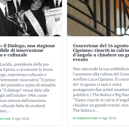
: il Dialogo, una stagione
Concertone del 16 agosto
tibile di innovazione
Cipriano: riusciti in calci
ca e culturale
d’angolo a chiudere un g
evento
Lucido, presidente della pro
Non nasconde la sua soddisfaz
a Irpinia, a ricostruire la storia
l’assessore alla cultura del Com
ogo, esperienza culturale e
Avellino Luca Cipriano. Il conc
 fortemente innovativa “Il primo
del 16 agosto ci sarà e vedrà
el periodico irpino di attualità
protagonisti due artisti amatiss
a “il dialogo” venne dato alle
pubblico, i The Kolors e Big Ma
già nell’ottobre 1964, come
“Siamo riusciti in calcio d’ango
ione esterna dell’omonimo
chiudere un grande evento, non
culturale fatto da studenti
The Kolors e...
tari...
di
redazione web
-
6 Ago 2026
one web
-
6 Ago 2026