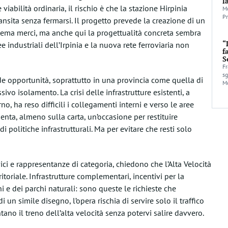
l
iabilità ordinaria, il rischio è che la stazione Hirpinia
Mo
Pr
ransita senza fermarsi. Il progetto prevede la creazione di un
istema merci, ma anche qui la progettualità concreta sembra
“
e industriali dell’Irpinia e la nuova rete ferroviaria non
f
S
Fr
sg
nde opportunità, soprattutto in una provincia come quella di
Mo
ivo isolamento. La crisi delle infrastrutture esistenti, a
o, ha reso difficili i collegamenti interni e verso le aree
nta, almeno sulla carta, un’occasione per restituire
i politiche infrastrutturali. Ma per evitare che resti solo
vici e rappresentanze di categoria, chiedono che l’Alta Velocità
oriale. Infrastrutture complementari, incentivi per la
hi e dei parchi naturali: sono queste le richieste che
un simile disegno, l’opera rischia di servire solo il traffico
ntano il treno dell’alta velocità senza potervi salire davvero.