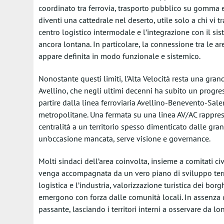
coordinato tra ferrovia, trasporto pubblico su gomma e v
diventi una cattedrale nel deserto, utile solo a chi vi t
centro logistico intermodale e l’integrazione con il s
ancora lontana. In particolare, la connessione tra le are
appare definita in modo funzionale e sistemico.
Nonostante questi limiti, l’Alta Velocità resta una gra
Avellino, che negli ultimi decenni ha subito un progress
partire dalla linea ferroviaria Avellino-Benevento-Salern
metropolitane. Una fermata su una linea AV/AC rapprese
centralità a un territorio spesso dimenticato dalle grand
un’occasione mancata, serve visione e governance.
Molti sindaci dell’area coinvolta, insieme a comitati ci
venga accompagnata da un vero piano di sviluppo territ
logistica e l’industria, valorizzazione turistica dei borg
emergono con forza dalle comunità locali. In assenza di 
passante, lasciando i territori interni a osservare da lo