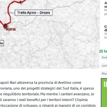
A
s
E’
po
G
d
Si
fu
Di 
Ave
co
Mo
apoli-Bari attraversa la provincia di Avellino come
oviaria, uno dei progetti strategici del Sud Italia, è spesso
riequilibrio territoriale. Ma mentre i cantieri avanzano, le
saranno i reali benefici per i territori interni? L’Irpinia
un’occasione di sviluppo, o rimarrà ai margini di un corridoio