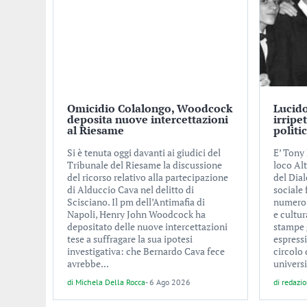
Omicidio Colalongo, Woodcock
Lucido
deposita nuove intercettazioni
irripe
al Riesame
politi
Si è tenuta oggi davanti ai giudici del
E’ Tony 
Tribunale del Riesame la discussione
loco Alt
del ricorso relativo alla partecipazione
del Dial
di Alduccio Cava nel delitto di
sociale
Scisciano. Il pm dell’Antimafia di
numero d
Napoli, Henry John Woodcock ha
e cultur
depositato delle nuove intercettazioni
stampe 
tese a suffragare la sua ipotesi
espress
investigativa: che Bernardo Cava fece
circolo 
avrebbe...
universi
di
Michela Della Rocca
-
6 Ago 2026
di
redazi