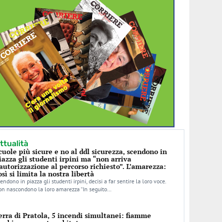
ttualità
cuole più sicure e no al ddl sicurezza, scendono in
iazza gli studenti irpini ma “non arriva
’autorizzazione al percorso richiesto”. L’amarezza:
osì si limita la nostra libertà
endono in piazza gli studenti irpini, decisi a far sentire la loro voce.
n nascondono la loro amarezza “In seguito…
erra di Pratola, 5 incendi simultanei: fiamme