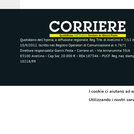
Quotidiano dell’Irpinia, a diffusione regionale. Reg. Trib. di Avellino n.7/12 d
10/9/2012. Iscritto nel Registro Operatori di Comunicazione al n.7671
Direttore responsabile Gianni Festa – Corriere srl – Via Annarumma 39/A
83100 Avellino – Cap.Soc. 20.000 € – REA 187346 – PI/CF. Reg. naz. stam
10218/99
I cookie ci aiutano ad e
Utilizzando i nostri ser
Segui il Corriere dell'Irpinia