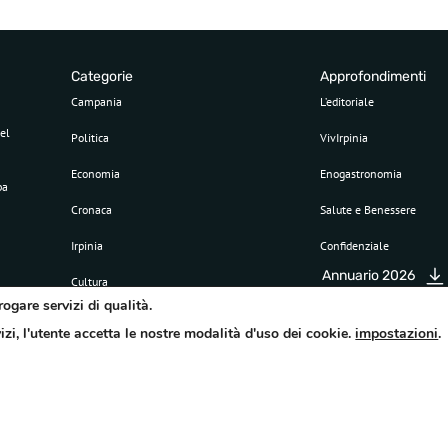
Categorie
Approfondimenti
Campania
L’editoriale
el
Politica
VivIrpinia
Economia
Enogastronomia
pa
Cronaca
Salute e Benessere
Irpinia
Confidenziale
Annuario 2026
Cultura
rogare servizi di qualità.
Sport
vizi, l'utente accetta le nostre modalità d'uso dei cookie.
impostazioni
.
Attualità
©