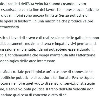
e. I cantieri dell’Alta Velocità stanno creando lavoro
esauriscano con la fine dei lavori. Le imprese locali faticano
 giovani irpini sono ancora limitate. Senza politiche di
e opera si trasformi in una macchina che produce valore
attraversato.
ico. I lavori di scavo e di realizzazione delle gallerie hanno
n disboscamenti, movimenti terra e impatti visivi permanenti.
nsazione ambientale, i danni potrebbero essere duraturi,
ico. È fondamentale che venga mantenuta alta l’attenzione
drogeologica delle aree interessate.
a sfida cruciale per l’Irpinia: un’occasione di connessione,
 politiche pubbliche di coesione territoriale. Perché l’opera
ccorre riempire quel vuoto di senso, di servizi, di strategie
ne, e serve volontà politica. Il treno dell’Alta Velocità non
lasciare qualcosa di concreto dietro di sé.