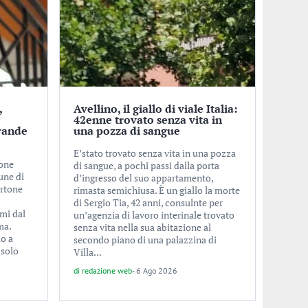
,
Avellino, il giallo di viale Italia:
o
42enne trovato senza vita in
rande
una pozza di sangue
E’stato trovato senza vita in una pozza
ione
di sangue, a pochi passi dalla porta
une di
d’ingresso del suo appartamento,
ertone
rimasta semichiusa. È un giallo la morte
di Sergio Tia, 42 anni, consulnte per
imi dal
un’agenzia di lavoro interinale trovato
ma.
senza vita nella sua abitazione al
lo a
secondo piano di una palazzina di
 solo
Villa...
di
redazione web
-
6 Ago 2026