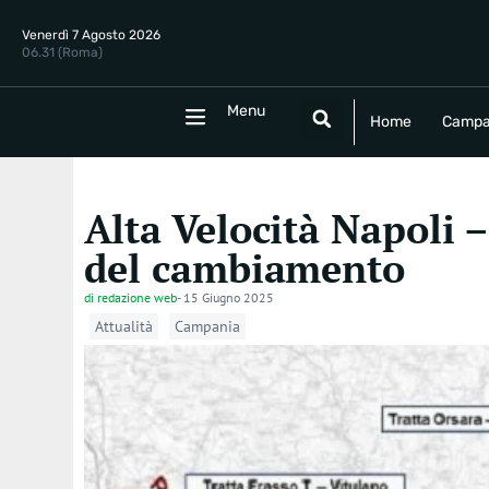
Venerdì 7 Agosto 2026
06.31 (Roma)
Menu
Menu
Home
Campania
Politica
E
Home
Campa
Alta Velocità Napoli –
del cambiamento
di
redazione web
-
15 Giugno 2025
Attualità
Campania