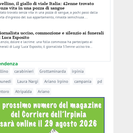
vellino, il giallo di viale Italia: 42enne trovato
enza vita in una pozza di sangue
stato trovato senza vita in una pozza di sangue, a pochi passi dalla
rta d’ingresso del suo appartamento, rimasta semichiusa….
iornalista ucciso, commozione e silenzio ai funerali
i Luca Esposito
lenzio, dolore e lacrime: una folla commossa ha partecipato ai
nerali di Luigi ‘Luca’ Esposito, il giornalista 53enne ucciso tra…
tendenza
llino
carabinieri
Grottaminarda
irpinia
munedi
Laura Nargi
Ariano Irpino
campania
pd
ntoro
Atripalda
Ariano