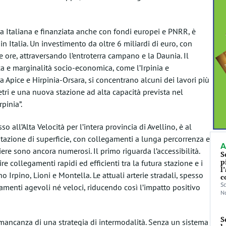
ia Italiana e finanziata anche con fondi europei e PNRR, è
in Italia. Un investimento da oltre 6 miliardi di euro, con
e ore, attraversando l’entroterra campano e la Daunia. Il
ica e marginalità socio-economica, come l’Irpinia e
a Apice e Hirpinia-Orsara, si concentrano alcuni dei lavori più
tri e una nuova stazione ad alta capacità prevista nel
pinia”.
 all’Alta Velocità per l’intera provincia di Avellino, è al
 stazione di superficie, con collegamenti a lunga percorrenza e
A
iere sono ancora numerosi. Il primo riguarda l’accessibilità.
S
p
e collegamenti rapidi ed efficienti tra la futura stazione e i
l
no Irpino, Lioni e Montella. Le attuali arterie stradali, spesso
c
Sc
amenti agevoli né veloci, riducendo così l’impatto positivo
No
S
mancanza di una strategia di intermodalità. Senza un sistema