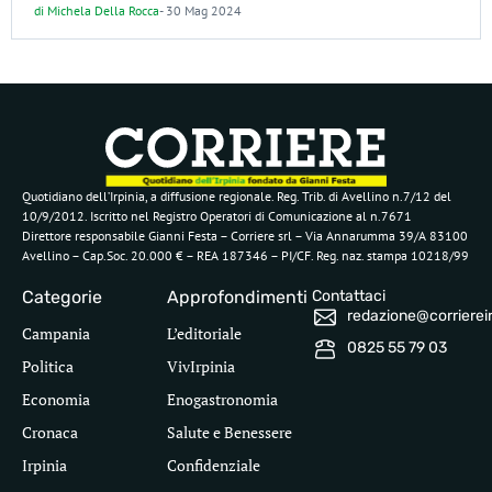
di
Michela Della Rocca
-
30 Mag 2024
Quotidiano dell’Irpinia, a diffusione regionale. Reg. Trib. di Avellino n.7/12 del
10/9/2012. Iscritto nel Registro Operatori di Comunicazione al n.7671
Direttore responsabile Gianni Festa – Corriere srl – Via Annarumma 39/A 83100
Avellino – Cap.Soc. 20.000 € – REA 187346 – PI/CF. Reg. naz. stampa 10218/99
Categorie
Approfondimenti
Contattaci
redazione@corriereirp
Campania
L’editoriale
0825 55 79 03
Politica
VivIrpinia
Economia
Enogastronomia
Cronaca
Salute e Benessere
Irpinia
Confidenziale