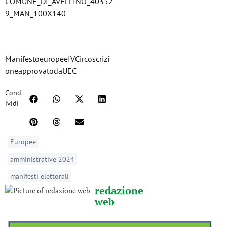
COMUNE_DI_AVELLINO_40352
9_MAN_100X140
ManifestoeuropeeIVCircoscrizi
oneapprovatodaUEC
Cond
ividi
Europee
amministrative 2024
manifesti elettorali
redazione
web