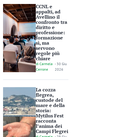
CCNL e
appalti, ad
Avellino il
confronto tra
diritto e
professione:
formazione
sì, ma
servono
regole più
chiare
di
Carmela
-
30 Giu
Cerrone
2026
La cozza
flegrea,
custode del
mare e della
storia:
Mytilus Fest
racconta
l’anima dei
Campi Flegrei
di
Carmela
-
29 Giu