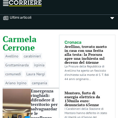
Ultimi articoli
Carmela
Cronaca
Cerrone
Avellino, trovato morto
in casa con una ferita
alla testa: la Procura
Avellino
carabinieri
apre una inchiesta sul
decesso del 44enne
Grottaminarda
irpinia
La Procura della Repubblica di
Avellino ha aperto un fascicolo
comunedi
Laura Nargi
d’inchiesta sulla morte di S. T. Bdi
44 anni originario…
Ariano Irpino
campania
Emergenza
Montoro, furto di
cinghiali:
energia elettrica da
difendere il
130mila euro:
territorio per
denunciato 65enne
salvaguardar
I Carabinieri della Stazione di
e le
Montoro hanno deferito in stato
eccellenze
di libertà un 65enne del