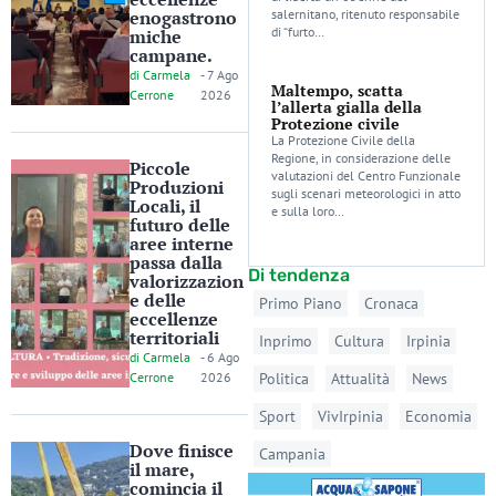
enogastrono
salernitano, ritenuto responsabile
di “furto…
miche
campane.
di
Carmela
-
7 Ago
Maltempo, scatta
Cerrone
2026
l’allerta gialla della
Protezione civile
La Protezione Civile della
Regione, in considerazione delle
Piccole
valutazioni del Centro Funzionale
Produzioni
sugli scenari meteorologici in atto
Locali, il
e sulla loro…
futuro delle
aree interne
passa dalla
Di tendenza
valorizzazion
e delle
Primo Piano
Cronaca
eccellenze
territoriali
Inprimo
Cultura
Irpinia
di
Carmela
-
6 Ago
Cerrone
2026
Politica
Attualità
News
Sport
VivIrpinia
Economia
Dove finisce
Campania
il mare,
comincia il