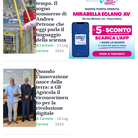
tempo. Il
sogno
sommerso di
Andrea
Petrone che
oggi parla il
linguaggio
della scienza
di
Carmela
-
12 Lug
Cerrone
2026
Quando
l’innovazione
nasce dalla
terra: a GB
Agricola il
riconoscimen
to per la
rivoluzione
digitale
di
Carmela
-
10 Lug
Cerrone
2026