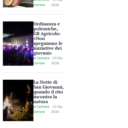
Cerrone
2026
Ordinanza e
polemiche,
GB Agricola:
«Non
spegniamo le
iniziative dei
giovani»
di
Carmela
-
23 Giu
Cerrone
2026
La Notte di
San Giovanni,
quando il rito
incontra la
natura
di
Carmela
-
22 Giu
Cerrone
2026