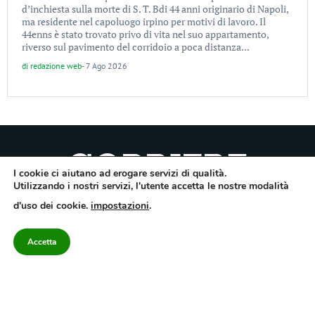
d’inchiesta sulla morte di S. T. Bdi 44 anni originario di Napoli,
ma residente nel capoluogo irpino per motivi di lavoro. Il
44enns è stato trovato privo di vita nel suo appartamento,
riverso sul pavimento del corridoio a poca distanza...
di
redazione web
-
7 Ago 2026
I cookie ci aiutano ad erogare servizi di qualità.
Utilizzando i nostri servizi, l'utente accetta le nostre modalità
Quotidiano dell’Irpinia, a diffusione regionale. Reg. Trib. di Avellino n.7/12 del
d'uso dei cookie.
impostazioni
.
10/9/2012. Iscritto nel Registro Operatori di Comunicazione al n.7671
Direttore responsabile Gianni Festa – Corriere srl – Via Annarumma 39/A 83100
Avellino – Cap.Soc. 20.000 € – REA 187346 – PI/CF. Reg. naz. stampa 10218/99
Accetta
Categorie
Approfondimenti
Contattaci
redazione@corriereirp
Campania
L’editoriale
0825 55 79 03
Politica
VivIrpinia