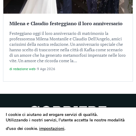
Milena e Claudio festeggiano il loro anniversario
Festeggiano oggi il loro anniversario di matrimonio la
professoressa Milena Montanile e Claudio Dell’Angelo, amici
carissimi della nostra redazione. Un anniversario speciale che
hanno scelto di trascorrere nella città di Kafka come scenario
di un amore che ha generato metamorfosi impensate nelle loro
vite. Un amore che ricorda come la...
di
redazione web
-
9 Ago 2026
I cookie ci aiutano ad erogare servizi di qualità.
Utilizzando i nostri servizi, l'utente accetta le nostre modalità
Quotidiano dell’Irpinia, a diffusione regionale. Reg. Trib. di Avellino n.7/12 del
d'uso dei cookie.
impostazioni
.
10/9/2012. Iscritto nel Registro Operatori di Comunicazione al n.7671
Direttore responsabile Gianni Festa – Corriere srl – Via Annarumma 39/A 83100