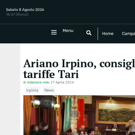
Sabato 8 Agosto 2026
18.07 (Roma)
Menu
Menu
Home
Campania
Politica
E
Home
Campa
Ariano Irpino, consig
tariffe Tari
di
redazione web
-
27 Aprile 2024
Irpinia
News