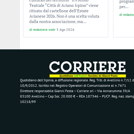
program
Teatrale “Città di Ariano Irpino” viene
per...
ritirato dal cartellone dell’Estate
di
redazi
Arianese 2026. Non è una scelta voluta
dalla nostra associazione, ma...
di
redazione web
-
5 Ago 2026
Quotidiano dell’Irpinia, a diffusione regionale. Reg. Trib. di Avellino n.7/12 d
10/9/2012. Iscritto nel Registro Operatori di Comunicazione al n.7671
Direttore responsabile Gianni Festa – Corriere srl – Via Annarumma 39/A
83100 Avellino – Cap.Soc. 20.000 € – REA 187346 – PI/CF. Reg. naz. stam
10218/99