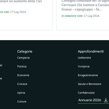
Consiglio comunale del 16 lugli
mare un aumento della Tari
Cervinaro che insieme a Carmin
Grasso – capogruppo – fa...
one web
-
27 Lug 2026
di
redazione web
-
17 Lug 2026
Categorie
Approfondimenti
Campania
L’editoriale
el
Politica
VivIrpinia
Economia
Enogastronomia
pa
Cronaca
Salute e Benessere
Irpinia
Confidenziale
Annuario 2026
Cultura