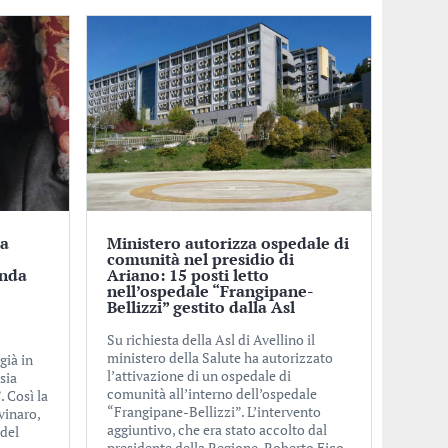
ra
Ministero autorizza ospedale di
comunità nel presidio di
onda
Ariano: 15 posti letto
nell’ospedale “Frangipane-
Bellizzi” gestito dalla Asl
Su richiesta della Asl di Avellino il
ministero della Salute ha autorizzato
già in
l’attivazione di un ospedale di
sia
comunità all’interno dell’ospedale
. Così la
“Frangipane-Bellizzi”. L’intervento
vinaro,
aggiuntivo, che era stato accolto dal
 del
presidente della Regione, Roberto Fico,