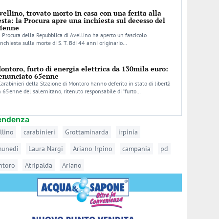
vellino, trovato morto in casa con una ferita alla
esta: la Procura apre una inchiesta sul decesso del
4enne
 Procura della Repubblica di Avellino ha aperto un fascicolo
inchiesta sulla morte di S. T. Bdi 44 anni originario…
ontoro, furto di energia elettrica da 130mila euro:
enunciato 65enne
Carabinieri della Stazione di Montoro hanno deferito in stato di libertà
 65enne del salernitano, ritenuto responsabile di “furto…
tendenza
llino
carabinieri
Grottaminarda
irpinia
munedi
Laura Nargi
Ariano Irpino
campania
pd
ntoro
Atripalda
Ariano