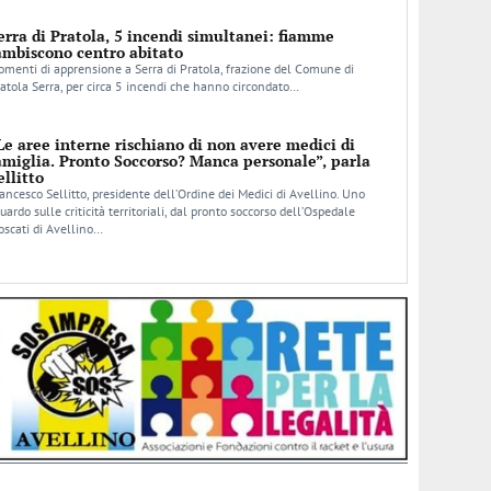
erra di Pratola, 5 incendi simultanei: fiamme
ambiscono centro abitato
menti di apprensione a Serra di Pratola, frazione del Comune di
atola Serra, per circa 5 incendi che hanno circondato…
Le aree interne rischiano di non avere medici di
amiglia. Pronto Soccorso? Manca personale”, parla
ellitto
ancesco Sellitto, presidente dell’Ordine dei Medici di Avellino. Uno
uardo sulle criticità territoriali, dal pronto soccorso dell’Ospedale
scati di Avellino…