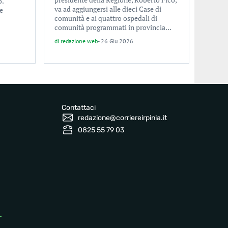
o.
va ad aggiungersi alle dieci Case di
e
comunità e ai quattro ospedali di
comunità programmati in provincia...
di
redazione web
-
26 Giu 2026
Contattaci
redazione@corriereirpinia.it
0825 55 79 03