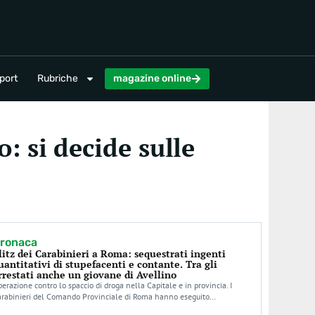
magazine online
port
Rubriche
magazine online
 si decide sulle
ronaca
litz dei Carabinieri a Roma: sequestrati ingenti
uantitativi di stupefacenti e contante. Tra gli
rrestati anche un giovane di Avellino
erazione contro lo spaccio di droga nella Capitale e in provincia. I
arabinieri del Comando Provinciale di Roma hanno eseguito…