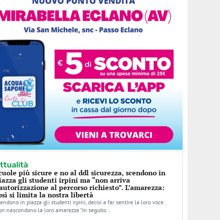
ttualità
cuole più sicure e no al ddl sicurezza, scendono in
iazza gli studenti irpini ma “non arriva
’autorizzazione al percorso richiesto”. L’amarezza:
osì si limita la nostra libertà
endono in piazza gli studenti irpini, decisi a far sentire la loro voce.
n nascondono la loro amarezza “In seguito…