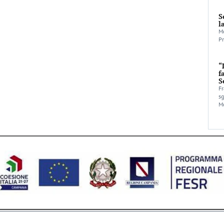
S
l
Mo
Pr
“
f
S
Fr
sg
Mo