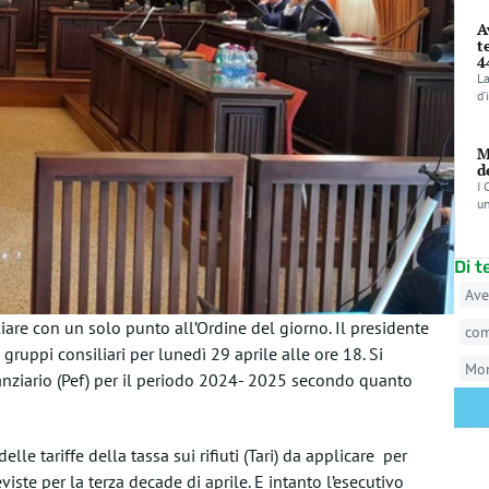
A
t
4
La
d’
M
d
I 
un
Di 
Ave
re con un solo punto all’Ordine del giorno. Il presidente
co
gruppi consiliari per lunedì 29 aprile alle ore 18. Si
Mo
nziario (Pef) per il periodo 2024- 2025 secondo quanto
le tariffe della tassa sui rifiuti (Tari) da applicare per
iste per la terza decade di aprile. E intanto l’esecutivo