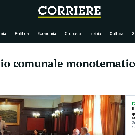
conomia
Cronaca
Irpinia
Cultura
Sport
Rubriche
nia
Politica
Economia
Cronaca
Irpinia
Cultura
S
lio comunale monotematico:
C
B
q
a
Op
C