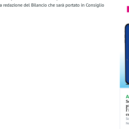
 redazione del Bilancio che sarà portato in Consiglio
A
S
p
l
c
Sc
No