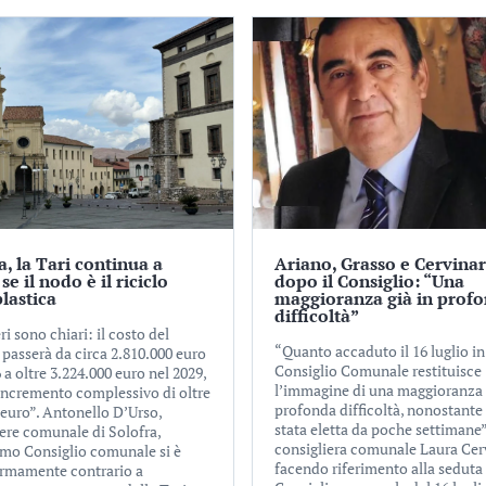
a, la Tari continua a
Ariano, Grasso e Cervina
 se il nodo è il riciclo
dopo il Consiglio: “Una
plastica
maggioranza già in prof
difficoltà”
i sono chiari: il costo del
“Quanto accaduto il 16 luglio in
 passerà da circa 2.810.000 euro
Consiglio Comunale restituisce
 a oltre 3.224.000 euro nel 2029,
l’immagine di una maggioranza 
incremento complessivo di oltre
profonda difficoltà, nonostante 
 euro”. Antonello D’Urso,
stata eletta da poche settimane”
iere comunale di Solofra,
consigliera comunale Laura Cer
timo Consiglio comunale si è
facendo riferimento alla seduta
ermamente contrario a