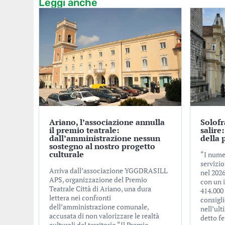
Leggi anche
Ariano, l’associazione annulla
Solofr
il premio teatrale:
salire:
dall’amministrazione nessun
della 
sostegno al nostro progetto
culturale
“I numer
servizio
Arriva dall’associazione YGGDRASILL
nel 2026
APS, organizzazione del Premio
con un 
Teatrale Città di Ariano, una dura
414.000
lettera nei confronti
consigl
dell’amministrazione comunale,
nell’ul
accusata di non valorizzare le realtà
detto f
culturali del territorio “Il Premio