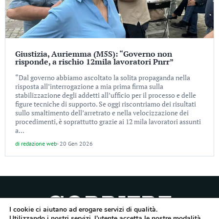
Giustizia, Auriemma (M5S): “Governo non
risponde, a rischio 12mila lavoratori Pnrr”
“Dal governo abbiamo ascoltato la solita propaganda nella
risposta all’interrogazione a mia prima firma sulla
stabilizzazione degli addetti all’ufficio per il processo e delle
figure tecniche di supporto. Se oggi riscontriamo dei risultati
sullo smaltimento dell’arretrato e nella velocizzazione dei
procedimenti, è soprattutto grazie ai 12 mila lavoratori assunti
a...
di
redazione web
-
20 Gen 2026
I cookie ci aiutano ad erogare servizi di qualità.
Utilizzando i nostri servizi, l'utente accetta le nostre modalità