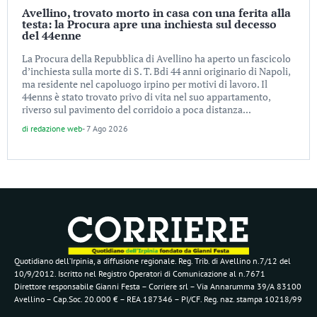
Avellino, trovato morto in casa con una ferita alla
testa: la Procura apre una inchiesta sul decesso
del 44enne
La Procura della Repubblica di Avellino ha aperto un fascicolo
d’inchiesta sulla morte di S. T. Bdi 44 anni originario di Napoli,
ma residente nel capoluogo irpino per motivi di lavoro. Il
44enns è stato trovato privo di vita nel suo appartamento,
riverso sul pavimento del corridoio a poca distanza...
di
redazione web
-
7 Ago 2026
Quotidiano dell’Irpinia, a diffusione regionale. Reg. Trib. di Avellino n.7/12 del
10/9/2012. Iscritto nel Registro Operatori di Comunicazione al n.7671
Direttore responsabile Gianni Festa – Corriere srl – Via Annarumma 39/A 83100
Avellino – Cap.Soc. 20.000 € – REA 187346 – PI/CF. Reg. naz. stampa 10218/99