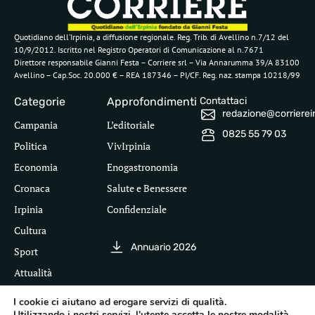
Quotidiano dell’Irpinia, a diffusione regionale. Reg. Trib. di Avellino n.7/12 del
10/9/2012. Iscritto nel Registro Operatori di Comunicazione al n.7671
Direttore responsabile Gianni Festa – Corriere srl – Via Annarumma 39/A 83100
Avellino – Cap.Soc. 20.000 € – REA 187346 – PI/CF. Reg. naz. stampa 10218/99
Categorie
Approfondimenti
Contattaci
redazione@corriereirp
Campania
L’editoriale
0825 55 79 03
Politica
VivIrpinia
Economia
Enogastronomia
Cronaca
Salute e Benessere
Irpinia
Confidenziale
Cultura
Annuario 2026
Sport
Attualità
I cookie ci aiutano ad erogare servizi di qualità.
Utilizzando i nostri servizi, l'utente accetta le nostre modalità