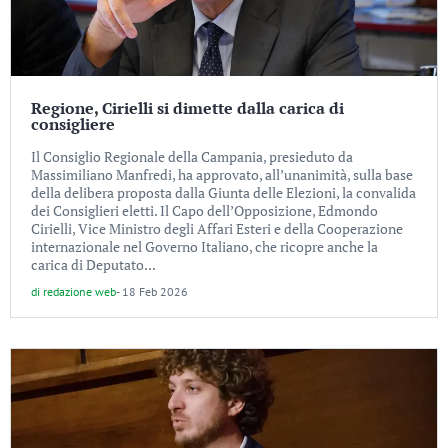
Regione, Cirielli si dimette dalla carica di
consigliere
Il Consiglio Regionale della Campania, presieduto da
Massimiliano Manfredi, ha approvato, all’unanimità, sulla base
della delibera proposta dalla Giunta delle Elezioni, la convalida
dei Consiglieri eletti. Il Capo dell’Opposizione, Edmondo
Cirielli, Vice Ministro degli Affari Esteri e della Cooperazione
internazionale nel Governo Italiano, che ricopre anche la
carica di Deputato...
di
redazione web
-
18 Feb 2026