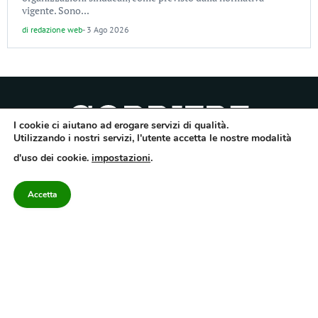
vigente. Sono...
di
redazione web
-
3 Ago 2026
I cookie ci aiutano ad erogare servizi di qualità.
Utilizzando i nostri servizi, l'utente accetta le nostre modalità
Quotidiano dell’Irpinia, a diffusione regionale. Reg. Trib. di Avellino n.7/12 del
d'uso dei cookie.
impostazioni
.
10/9/2012. Iscritto nel Registro Operatori di Comunicazione al n.7671
Direttore responsabile Gianni Festa – Corriere srl – Via Annarumma 39/A 83100
Avellino – Cap.Soc. 20.000 € – REA 187346 – PI/CF. Reg. naz. stampa 10218/99
Accetta
Categorie
Approfondimenti
Contattaci
redazione@corriereirp
Campania
L’editoriale
0825 55 79 03
Politica
VivIrpinia
Economia
Enogastronomia
Cronaca
Salute e Benessere