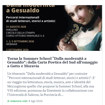
Torna la Summer School “Dalla modernità a
Gesualdo”: dalla Carta Poetica del Sud all’omaggio
a Gatto e Moravia
Un itinerario “Dalla modernità a Gesualdo” per costruire
“Percorsi internazionali di studi letterari, storici e artistici”. E’
un viaggio tra letteratura, storia, musica, arte e identità del
Mezzogiorno quello che propone la Summer School, alla sua
VIII edizione, promossa da Sinestesie in collaborazione con
l’Università di Salerno, la Provincia di...
di
redazione web
-
9 Ago 2026