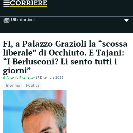
Ultimi articoli
FI, a Palazzo Grazioli la “scossa
liberale” di Occhiuto. E Tajani:
“I Berlusconi? Li sento tutti i
giorni”
di
Antonio Picariello
-
17 Dicembre 2025
Inprimo
Politica