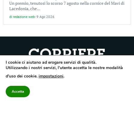
Un premio, tenutosi lo scorso 7 agosto nella cornice del Mavi di
Lacedonia, che...
di
redazione web
-
9 Ago 2026
I cookie ci aiutano ad erogare servizi di qualità.
Quotidiano dell’Irpinia, a diffusione regionale. Reg. Trib. di Avellino n.7/12 del
Utilizzando i nostri servizi, l'utente accetta le nostre modalità
10/9/2012. Iscritto nel Registro Operatori di Comunicazione al n.7671
d'uso dei cookie.
impostazioni
.
Direttore responsabile Gianni Festa – Corriere srl – Via Annarumma 39/A 83100
Avellino – Cap.Soc. 20.000 € – REA 187346 – PI/CF. Reg. naz. stampa 10218/99
Accetta
Categorie
Approfondimenti
Contattaci
redazione@corriereirp
Campania
L’editoriale
0825 55 79 03
Politica
VivIrpinia
Economia
Enogastronomia
Cronaca
Salute e Benessere