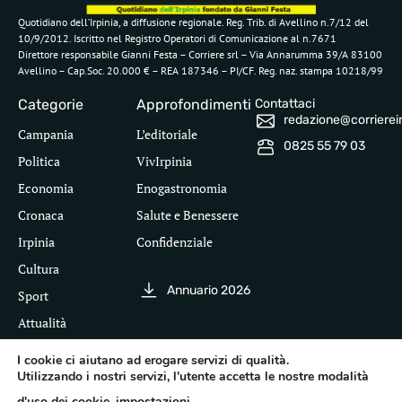
Quotidiano dell’Irpinia, a diffusione regionale. Reg. Trib. di Avellino n.7/12 del
10/9/2012. Iscritto nel Registro Operatori di Comunicazione al n.7671
Direttore responsabile Gianni Festa – Corriere srl – Via Annarumma 39/A 83100
Avellino – Cap.Soc. 20.000 € – REA 187346 – PI/CF. Reg. naz. stampa 10218/99
Categorie
Approfondimenti
Contattaci
redazione@corriereirp
Campania
L’editoriale
0825 55 79 03
Politica
VivIrpinia
Economia
Enogastronomia
Cronaca
Salute e Benessere
Irpinia
Confidenziale
Cultura
Annuario 2026
Sport
Attualità
I cookie ci aiutano ad erogare servizi di qualità.
Utilizzando i nostri servizi, l'utente accetta le nostre modalità
Segui il Corriere dell'Irpinia
d'uso dei cookie.
impostazioni
.