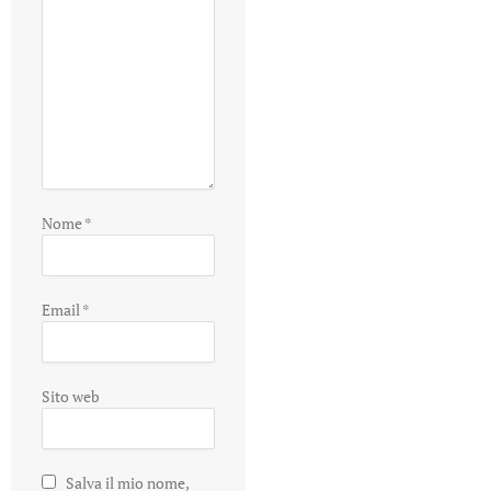
Nome
*
Email
*
Sito web
Salva il mio nome,