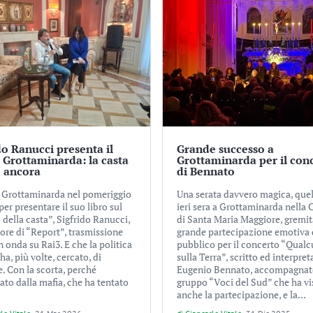
do Ranucci presenta il
Grande successo a
a Grottaminarda: la casta
Grottaminarda per il con
e ancora
di Bennato
a Grottaminarda nel pomeriggio
Una serata davvero magica, quel
 per presentare il suo libro sul
ieri sera a Grottaminarda nella 
 della casta”, Sigfrido Ranucci,
di Santa Maria Maggiore, gremit
ore di “Report”, trasmissione
grande partecipazione emotiva 
n onda su Rai3. E che la politica
pubblico per il concerto “Qual
 ha, più volte, cercato, di
sulla Terra”, scritto ed interpret
. Con la scorta, perché
Eugenio Bennato, accompagnat
ato dalla mafia, che ha tentato
gruppo “Voci del Sud” che ha vi
anche la partecipazione, e la...