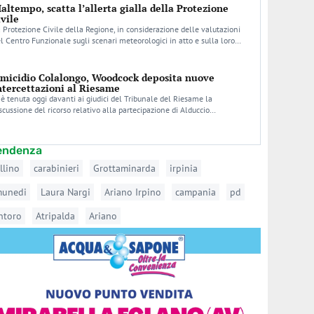
altempo, scatta l’allerta gialla della Protezione
ivile
 Protezione Civile della Regione, in considerazione delle valutazioni
l Centro Funzionale sugli scenari meteorologici in atto e sulla loro…
micidio Colalongo, Woodcock deposita nuove
ntercettazioni al Riesame
 è tenuta oggi davanti ai giudici del Tribunale del Riesame la
scussione del ricorso relativo alla partecipazione di Alduccio…
tendenza
llino
carabinieri
Grottaminarda
irpinia
munedi
Laura Nargi
Ariano Irpino
campania
pd
ntoro
Atripalda
Ariano