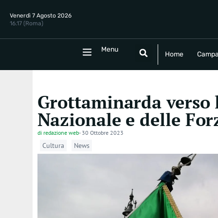
Venerdì 7 Agosto 2026
16.17 (Roma)
Menu
Menu
Home
Campania
Politica
E
Home
Campa
Grottaminarda verso l
Nazionale e delle Fo
di
redazione web
-
30 Ottobre 2023
Cultura
News