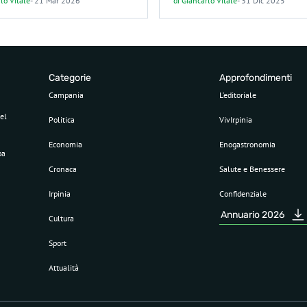
lo Vitale
-
21 Mar 2026
di
Giancarlo Vitale
-
31 Dic 2025
Categorie
Approfondimenti
Campania
L’editoriale
el
Politica
VivIrpinia
Economia
Enogastronomia
pa
Cronaca
Salute e Benessere
Irpinia
Confidenziale
Annuario 2026
Cultura
Sport
Attualità