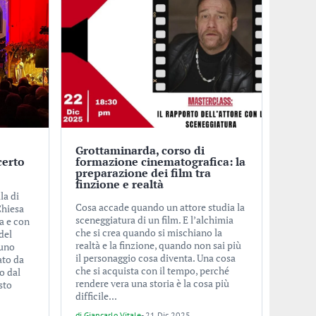
Grottaminarda, corso di
certo
formazione cinematografica: la
preparazione dei film tra
finzione e realtà
la di
Cosa accade quando un attore studia la
Chiesa
sceneggiatura di un film. E l’alchimia
a e con
che si crea quando si mischiano la
del
realtà e la finzione, quando non sai più
cuno
il personaggio cosa diventa. Una cosa
ato da
che si acquista con il tempo, perché
o dal
rendere vera una storia è la cosa più
sto
difficile...
di
Giancarlo Vitale
-
21 Dic 2025