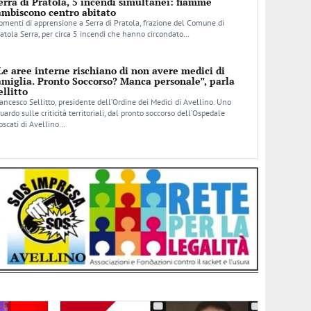
erra di Pratola, 5 incendi simultanei: fiamme
ambiscono centro abitato
menti di apprensione a Serra di Pratola, frazione del Comune di
atola Serra, per circa 5 incendi che hanno circondato…
Le aree interne rischiano di non avere medici di
amiglia. Pronto Soccorso? Manca personale”, parla
ellitto
ancesco Sellitto, presidente dell’Ordine dei Medici di Avellino. Uno
uardo sulle criticità territoriali, dal pronto soccorso dell’Ospedale
scati di Avellino…