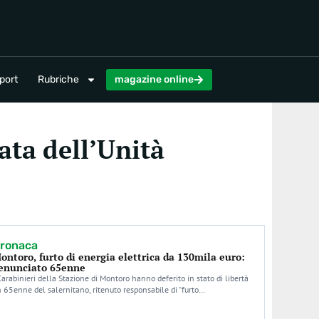
magazine online
port
Rubriche
magazine online
ata dell’Unità
ronaca
ontoro, furto di energia elettrica da 130mila euro:
enunciato 65enne
Carabinieri della Stazione di Montoro hanno deferito in stato di libertà
 65enne del salernitano, ritenuto responsabile di “furto…