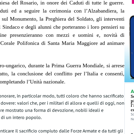
iesa del Rosario, in onore dei Caduti di tutte le guerre.
uti ed a seguire la cerimonia con l’Alzabandiera, la
 sul Monumento, la Preghiera del Soldato, gli interventi
 Sindaco e degli alunni che porteranno i loro pensieri su
rdine presenzieranno con mezzi e uomini e, novità di
a Corale Polifonica di Santa Maria Maggiore ad animare
ro-ungarico, durante la Prima Guerra Mondiale, si arrese
tto, la conclusione del conflitto per l’Italia e consentì,
completando l’Unità nazionale.
A
onorare, in particolar modo, tutti coloro che hanno sacrificato
S
p
dovere: valori che, per i militari di allora e quelli di oggi, non
l
c
e mostrato una forma di devozione, nobili ideali e
Sc
 di un intero popolo.
No
are il sacrificio compiuto dalle Forze Armate e da tutti gli