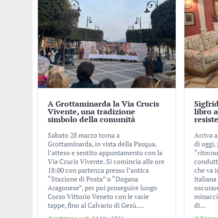
A Grottaminarda la Via Crucis
Sigfri
Vivente, una tradizione
libro 
simbolo della comunità
resist
Sabato 28 marzo torna a
Arriva 
Grottaminarda, in vista della Pasqua,
di oggi,
l’atteso e sentito appuntamento con la
“ritorno
Via Crucis Vivente. Si comincia alle ore
condutt
18:00 con partenza presso l’antica
che va i
“Stazione di Posta” o “Dogana
italiana
Aragonese”, per poi proseguire lungo
oscurare
Corso Vittorio Veneto con le varie
minacci
tappe, fino al Calvario di Gesù....
di...