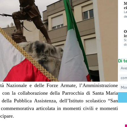
M
c
La
de
O
i
Si
di
Di 
Ave
co
tà Nazionale e delle Forze Armate, l’Amministrazione
Mo
con la collaborazione della Parrocchia di Santa Maria
della Pubblica Assistenza, dell’Istituto scolastico “San
commemorativa articolata in momenti civili e momenti
ecipare.