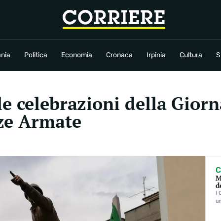
conomia
Cronaca
Irpinia
Cultura
Sport
Rubriche
nia
Politica
Economia
Cronaca
Irpinia
Cultura
S
e celebrazioni della Giorn
rze Armate
C
M
d
I 
un