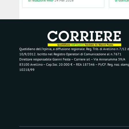
di
redazione web
-
24 Mar 2026
di
Giancar
Quotidiano dell’Irpinia, a diffusione regionale. Reg. Trib. di Avellino n.7/12 d
10/9/2012. Iscritto nel Registro Operatori di Comunicazione al n.7671
Direttore responsabile Gianni Festa – Corriere srl – Via Annarumma 39/A
83100 Avellino – Cap.Soc. 20.000 € – REA 187346 – PI/CF. Reg. naz. stam
10218/99