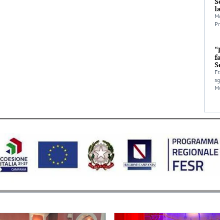
S
l
Mo
Pr
“
f
S
Fr
sg
Mo