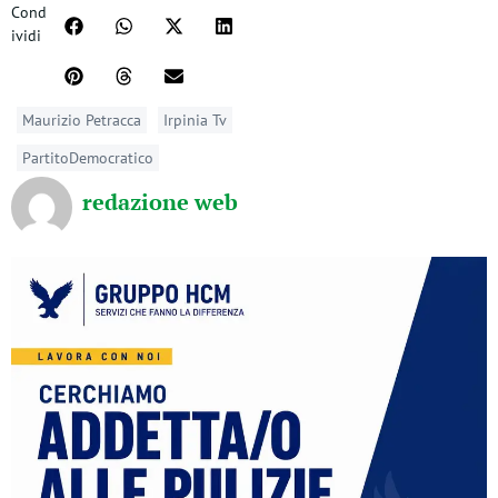
Cond
ividi
Maurizio Petracca
Irpinia Tv
PartitoDemocratico
redazione web