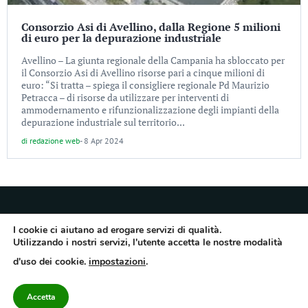
Consorzio Asi di Avellino, dalla Regione 5 milioni
di euro per la depurazione industriale
Avellino – La giunta regionale della Campania ha sbloccato per
il Consorzio Asi di Avellino risorse pari a cinque milioni di
euro: “Si tratta – spiega il consigliere regionale Pd Maurizio
Petracca – di risorse da utilizzare per interventi di
ammodernamento e rifunzionalizzazione degli impianti della
depurazione industriale sul territorio...
di
redazione web
-
8 Apr 2024
I cookie ci aiutano ad erogare servizi di qualità.
Utilizzando i nostri servizi, l'utente accetta le nostre modalità
Quotidiano dell’Irpinia, a diffusione regionale. Reg. Trib. di Avellino n.7/12 del
d'uso dei cookie.
impostazioni
.
10/9/2012. Iscritto nel Registro Operatori di Comunicazione al n.7671
Direttore responsabile Gianni Festa – Corriere srl – Via Annarumma 39/A 83100
Avellino – Cap.Soc. 20.000 € – REA 187346 – PI/CF. Reg. naz. stampa 10218/99
Accetta