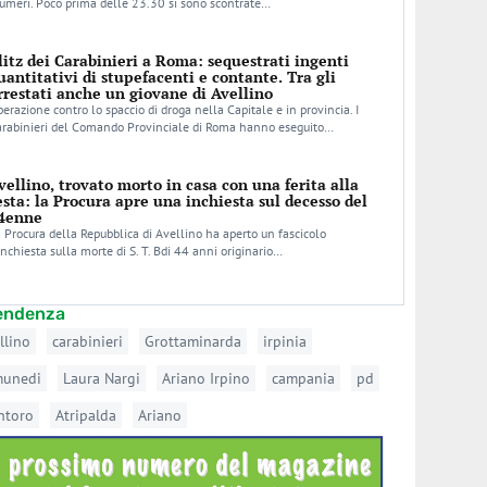
umeri. Poco prima delle 23.30 si sono scontrate…
litz dei Carabinieri a Roma: sequestrati ingenti
uantitativi di stupefacenti e contante. Tra gli
rrestati anche un giovane di Avellino
erazione contro lo spaccio di droga nella Capitale e in provincia. I
arabinieri del Comando Provinciale di Roma hanno eseguito…
vellino, trovato morto in casa con una ferita alla
esta: la Procura apre una inchiesta sul decesso del
4enne
 Procura della Repubblica di Avellino ha aperto un fascicolo
inchiesta sulla morte di S. T. Bdi 44 anni originario…
tendenza
llino
carabinieri
Grottaminarda
irpinia
munedi
Laura Nargi
Ariano Irpino
campania
pd
ntoro
Atripalda
Ariano