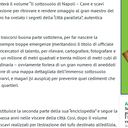
enterà il volume “Il sottosuolo di Napoli – Cave e scavi
asione per ritrovare e rendere omaggio al gran maestro del
a svelato i segreti della “città parallela”, autentica
 trascorsi buona parte sottoterra, per far nascere la
 sempre troppe emergenze (meritandosi il titolo di ufficiale
cercatori di talento, per rilevare, cartografare, fotografare e
 un milione di metri quadrati e trenta milioni di metri cubi di
rdinaria – ovviamente foriera di un gran numero di aneddoti
rre di una mappa dettagliata dell’immenso sottosuolo
arvi, e magari (si auspica) per prevenire quei cedimenti che
quartieri.
A
S
ituisce la seconda parte della sua “enciclopedia” e segue la
p
l
passa anni nelle viscere della città. Così, dopo il volume
c
avi realizzati per l’estrazione del tufo destinato all’edilizia,
Sc