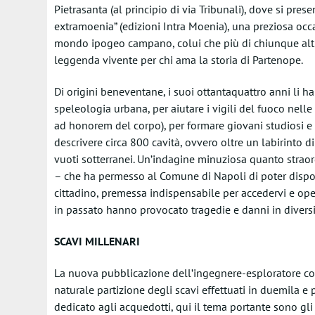
Pietrasanta (al principio di via Tribunali), dove si pres
extramoenia” (edizioni Intra Moenia), una preziosa occ
mondo ipogeo campano, colui che più di chiunque altro h
leggenda vivente per chi ama la storia di Partenope.
Di origini beneventane, i suoi ottantaquattro anni li ha
speleologia urbana, per aiutare i vigili del fuoco nelle
ad honorem del corpo), per formare giovani studiosi e ri
descrivere circa 800 cavità, ovvero oltre un labirinto di
vuoti sotterranei. Un’indagine minuziosa quanto strao
– che ha permesso al Comune di Napoli di poter dispo
cittadino, premessa indispensabile per accedervi e oper
in passato hanno provocato tragedie e danni in diversi 
SCAVI MILLENARI
La nuova pubblicazione dell’ingegnere-esploratore cost
naturale partizione degli scavi effettuati in duemila e 
dedicato agli acquedotti, qui il tema portante sono gli sc