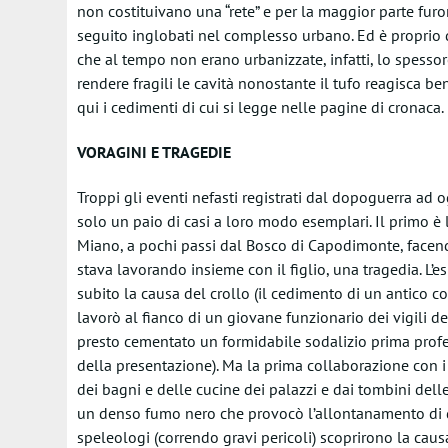
non costituivano una “rete” e per la maggior parte furo
seguito inglobati nel complesso urbano. Ed è proprio q
che al tempo non erano urbanizzate, infatti, lo spessore
rendere fragili le cavità nonostante il tufo reagisca be
qui i cedimenti di cui si legge nelle pagine di cronaca.
VORAGINI E TRAGEDIE
Troppi gli eventi nefasti registrati dal dopoguerra ad o
solo un paio di casi a loro modo esemplari. Il primo è 
Miano, a pochi passi dal Bosco di Capodimonte, facend
stava lavorando insieme con il figlio, una tragedia. L
subito la causa del crollo (il cedimento di un antico co
lavorò al fianco di un giovane funzionario dei vigili d
presto cementato un formidabile sodalizio prima profes
della presentazione). Ma la prima collaborazione con 
dei bagni e delle cucine dei palazzi e dai tombini delle
un denso fumo nero che provocò l’allontanamento di dec
speleologi (correndo gravi pericoli) scoprirono la cau