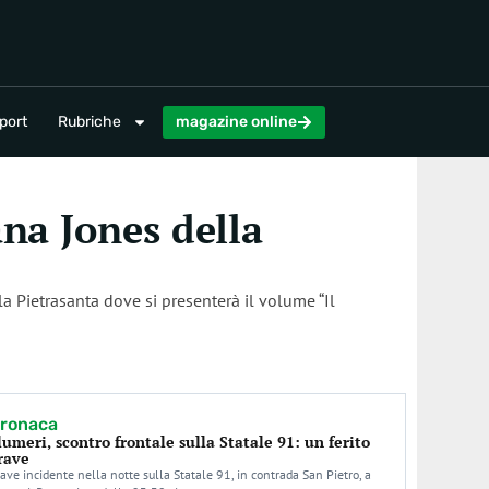
magazine online
port
Rubriche
magazine online
ana Jones della
 Pietrasanta dove si presenterà il volume “Il
ronaca
lumeri, scontro frontale sulla Statale 91: un ferito
rave
ave incidente nella notte sulla Statale 91, in contrada San Pietro, a