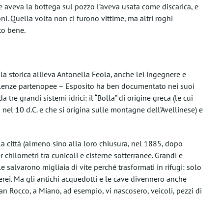
 aveva la bottega sul pozzo l’aveva usata come discarica, e
ni. Quella volta non ci furono vittime, ma altri roghi
to bene.
 la storica allieva Antonella Feola, anche lei ingegnere e
ellenze partenopee – Esposito ha ben documentato nei suoi
 tre grandi sistemi idrici: il “Bolla” di origine greca (le cui
 nel 10 d.C. e che si origina sulle montagne dell’Avellinese) e
 città (almeno sino alla loro chiusura, nel 1885, dopo
chilometri tra cunicoli e cisterne sotterranee. Grandi e
 salvarono migliaia di vite perché trasformati in rifugi: solo
erei. Ma gli antichi acquedotti e le cave divennero anche
an Rocco, a Miano, ad esempio, vi nascosero, veicoli, pezzi di