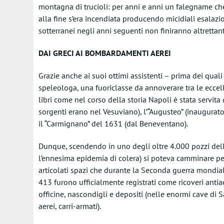
montagna di trucioli: per anni e anni un falegname che
alla fine s’era incendiata producendo micidiali esalazio
sotterranei negli anni seguenti non finiranno altrettan
DAI GRECI AI BOMBARDAMENTI AEREI
Grazie anche ai suoi ottimi assistenti – prima dei quali
speleologa, una fuoriclasse da annoverare tra le ecc
libri come nel corso della storia Napoli è stata servita da
sorgenti erano nel Vesuviano), l’“Augusteo” (inaugurato
il “Carmignano” del 1631 (dal Beneventano).
Dunque, scendendo in uno degli oltre 4.000 pozzi della
l’ennesima epidemia di colera) si poteva camminare per 
articolati spazi che durante la Seconda guerra mondiale
413 furono ufficialmente registrati come ricoveri antia
officine, nascondigli e depositi (nelle enormi cave di S
aerei, carri-armati).