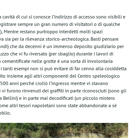
avità di cui si conosce l’indirizzo di accesso sono visibili e
o registrare sempre un gran numero di visitatori o di qualche
a), Mentre restano purtroppo interdetti molti spazi
a sia per la rilevanza storico-archeologica. Basti pensare
randi) che da decenni è un immenso deposito giudiziario per
zo che vi fu riversato (per sbaglio) durante i lavori di
 cementificate nelle grotte è una sorta di involontaria
 tanti esempi non si può evitare di far cenno alla cosiddetta
ito insieme agli altri componenti del Centro speleologico
2500 anni perché crollò l’ingresso mentre vi stavano
i furono rinvenuti dei graffiti in parte riconosciuti (sono gli
za Bellini) e in parte mai decodificati (un piccolo mistero
come altri tesori napoletani sono state abbandonate a sé
oblio.