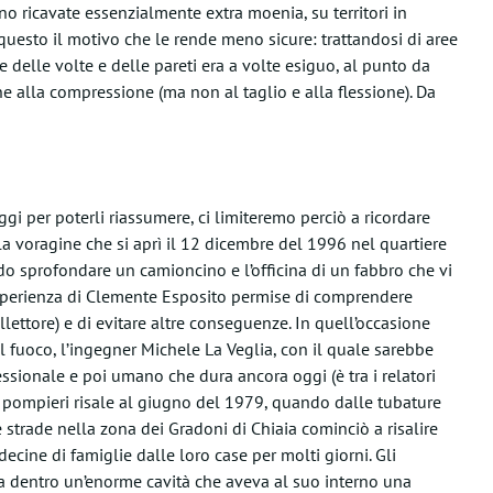
no ricavate essenzialmente extra moenia, su territori in
uesto il motivo che le rende meno sicure: trattandosi di aree
 delle volte e delle pareti era a volte esiguo, al punto da
ne alla compressione (ma non al taglio e alla flessione). Da
ggi per poterli riassumere, ci limiteremo perciò a ricordare
la voragine che si aprì il 12 dicembre del 1996 nel quartiere
o sprofondare un camioncino e l’officina di un fabbro che vi
’esperienza di Clemente Esposito permise di comprendere
llettore) e di evitare altre conseguenze. In quell’occasione
el fuoco, l’ingegner Michele La Veglia, con il quale sarebbe
sionale e poi umano che dura ancora oggi (è tra i relatori
i pompieri risale al giugno del 1979, quando dalle tubature
 strade nella zona dei Gradoni di Chiaia cominciò a risalire
ine di famiglie dalle loro case per molti giorni. Gli
sa dentro un’enorme cavità che aveva al suo interno una