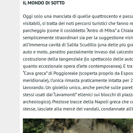
IL MONDO DI SOTTO
Oggi solo una manciata di quelle quattrocento e passa c
visitabili, si tratta dei noti percorsi turistici che fann
parcheggio (come il cosiddetto “Antro di Mitra” a Chiai
semplicemente straordinari sia per la suggestione visiv
all’immensa cavità di Salita Scudillo (una delle più g
auto e moto, peraltro parzialmente invaso dal calcestruz
costruzione della tangenziale (lo spettacolo delle auto
quanto eccezionale opera d’arte contemporanea). E tra i
“Cava greca” di Poggioreale (scoperta proprio da Espos
meridionale), l’unica rimasta praticamente intatta per 
lavorando. Un gioiello unico, anche perché sulle pareti v
stessi usati dai “cavamonti” ellenici sui blocchi di piaz
archeologico). Preziose tracce della Napoli greca che 
stesse, lasciate alla mercé dei vandali, condannate all’