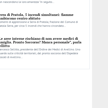
n nascondono la loro amarezza “In seguito…
erra di Pratola, 5 incendi simultanei: fiamme
ambiscono centro abitato
menti di apprensione a Serra di Pratola, frazione del Comune di
atola Serra, per circa 5 incendi che hanno circondato…
Le aree interne rischiano di non avere medici di
amiglia. Pronto Soccorso? Manca personale”, parla
ellitto
ancesco Sellitto, presidente dell’Ordine dei Medici di Avellino. Uno
uardo sulle criticità territoriali, dal pronto soccorso dell’Ospedale
scati di Avellino…