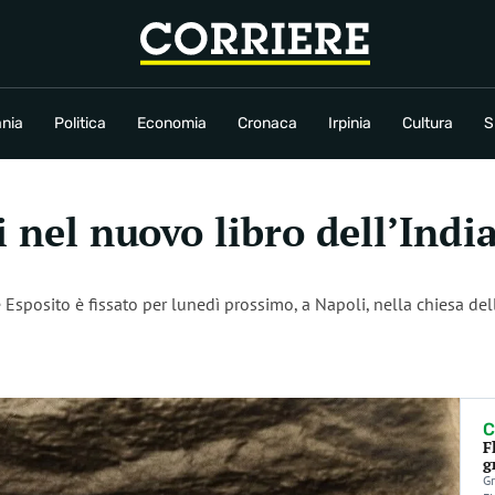
conomia
Cronaca
Irpinia
Cultura
Sport
Rubriche
nia
Politica
Economia
Cronaca
Irpinia
Cultura
S
i nel nuovo libro dell’Indi
osito è fissato per lunedì prossimo, a Napoli, nella chiesa della
C
F
g
Gr