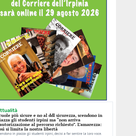
ttualità
cuole più sicure e no al ddl sicurezza, scendono in
iazza gli studenti irpini ma “non arriva
’autorizzazione al percorso richiesto”. L’amarezza:
osì si limita la nostra libertà
endono in piazza gli studenti irpini, decisi a far sentire la loro voce.