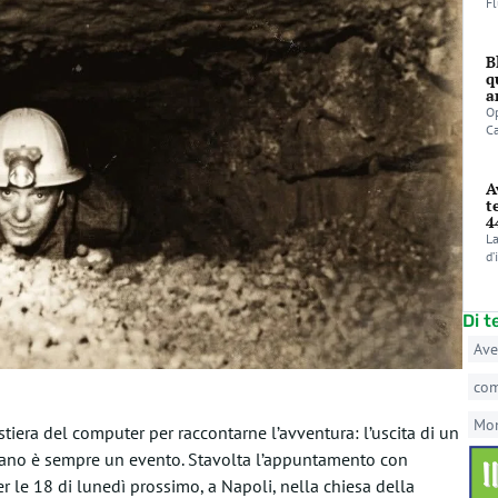
Fl
B
q
a
Op
C
A
t
4
La
d’
Di 
Ave
co
Mo
astiera del computer per raccontarne l’avventura: l’uscita di un
tano è sempre un evento. Stavolta l’appuntamento con
 le 18 di lunedì prossimo, a Napoli, nella chiesa della