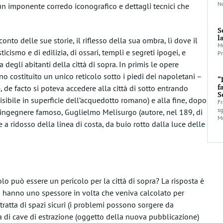
No
a un imponente corredo iconografico e dettagli tecnici che
S
l
conto delle sue storie, il riflesso della sua ombra, lì dove il
Mo
ticismo e di edilizia, di ossari, templi e segreti ipogei, e
Pr
 degli abitanti della città di sopra. In primis le opere
nno costituito un unico reticolo sotto i piedi dei napoletani –
“
f
 de facto si poteva accedere alla città di sotto entrando
S
visibile in superficie dell’acquedotto romano) e alla fine, dopo
Fr
sg
 ingegnere famoso, Guglielmo Melisurgo (autore, nel 189, di
Mo
 a ridosso della linea di costa, da buio rotto dalla luce delle
o può essere un pericolo per la città di sopra? La risposta è
à hanno uno spessore in volta che veniva calcolato per
i tratta di spazi sicuri (i problemi possono sorgere da
aia di cave di estrazione (oggetto della nuova pubblicazione)