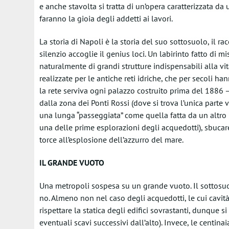
e anche stavolta si tratta di un’opera caratterizzata d
faranno la gioia degli addetti ai lavori.
La storia di Napoli è la storia del suo sottosuolo, il rac
silenzio accoglie il genius loci. Un labirinto fatto di mis
naturalmente di grandi strutture indispensabili alla vita
realizzate per le antiche reti idriche, che per secoli ha
la rete serviva ogni palazzo costruito prima del 1886 –,
dalla zona dei Ponti Rossi (dove si trova l’unica parte 
una lunga “passeggiata” come quella fatta da un altro
una delle prime esplorazioni degli acquedotti), sbucare
torce all’esplosione dell’azzurro del mare.
IL GRANDE VUOTO
Una metropoli sospesa su un grande vuoto. Il sottosuol
no. Almeno non nel caso degli acquedotti, le cui cavit
rispettare la statica degli edifici sovrastanti, dunque s
eventuali scavi successivi dall’alto). Invece, le centin